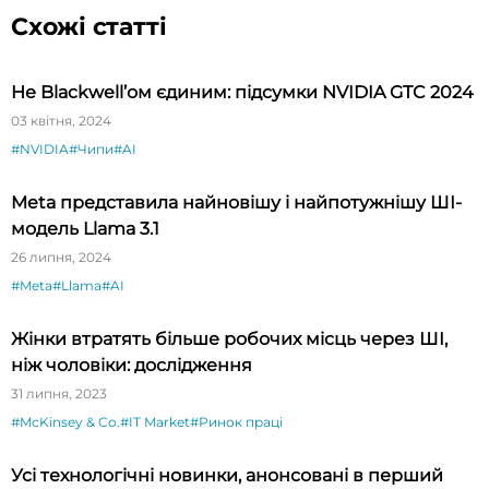
Схожі статті
Не Blackwell’ом єдиним: підсумки NVIDIA GTC 2024
03 квітня, 2024
#NVIDIA
#Чипи
#AI
Meta представила найновішу і найпотужнішу ШІ-
модель Llama 3.1
26 липня, 2024
#Meta
#Llama
#AI
Жінки втратять більше робочих місць через ШІ,
ніж чоловіки: дослідження
31 липня, 2023
#McKinsey & Co.
#IT Market
#Ринок праці
Усі технологічні новинки, анонсовані в перший