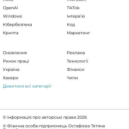
OpenAI
TikTok
Windows
Інтервʼю
Кібербезпека
Код
Крипта
Маркетинг
Оновлення
Реклама
Ринок праці
Технології
Україна
Фінанси
Хакери
Чипи
Дивитися всі категорії
© Інформація про авторські права 2026
© Фізична особа-підприємець Остафієва Тетяна