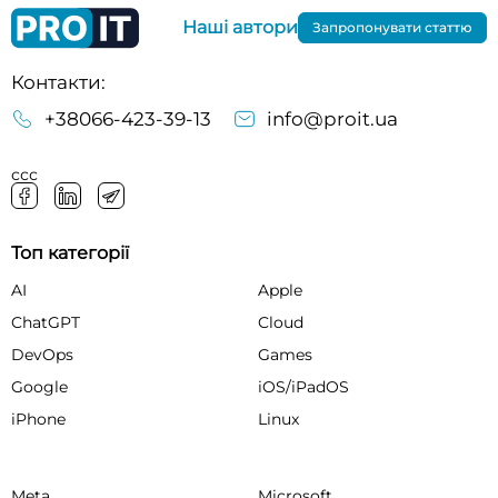
Наші автори
Запропонувати статтю
Контакти:
+38066-423-39-13
info@proit.ua
ссс
Топ категорії
AI
Apple
ChatGPT
Cloud
DevOps
Games
Google
iOS/iPadOS
iPhone
Linux
Meta
Microsoft