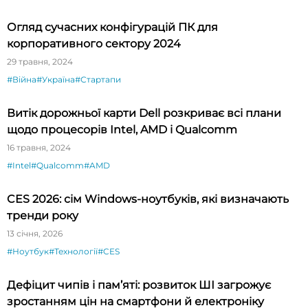
Огляд сучасних конфігурацій ПК для
корпоративного сектору 2024
29 травня, 2024
#Війна
#Україна
#Стартапи
Витік дорожньої карти Dell розкриває всі плани
щодо процесорів Intel, AMD і Qualcomm
16 травня, 2024
#Intel
#Qualcomm
#AMD
CES 2026: сім Windows-ноутбуків, які визначають
тренди року
13 січня, 2026
#Ноутбук
#Технології
#CES
Дефіцит чипів і пам’яті: розвиток ШІ загрожує
зростанням цін на смартфони й електроніку