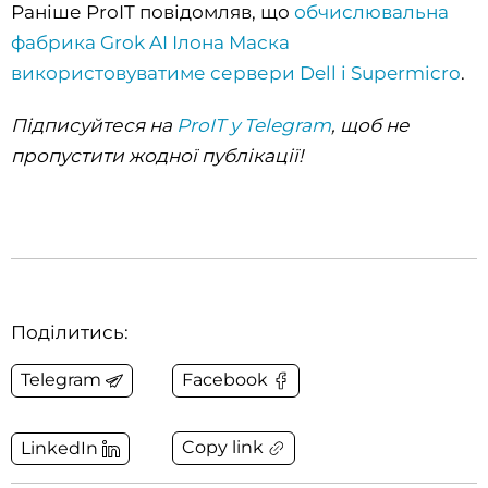
Раніше ProIT повідомляв, що
обчислювальна
фабрика Grok AI Ілона Маска
використовуватиме сервери Dell і Supermicro
.
Підписуйтеся на
ProIT у Telegram
, щоб не
пропустити жодної публікації!
Поділитись:
Telegram
Facebook
Copy link
LinkedIn