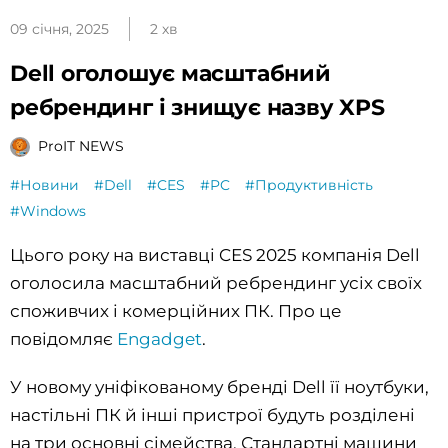
09 січня, 2025
2 хв
Dell оголошує масштабний
ребрендинг і знищує назву XPS
ProIT NEWS
#Новини
#Dell
#CES
#PC
#Продуктивність
#Windows
Цього року на виставці CES 2025 компанія Dell
оголосила масштабний ребрендинг усіх своїх
споживчих і комерційних ПК. Про це
повідомляє
Engadget
.
У новому уніфікованому бренді Dell її ноутбуки,
настільні ПК й інші пристрої будуть розділені
на три основні сімейства. Стандартні машини