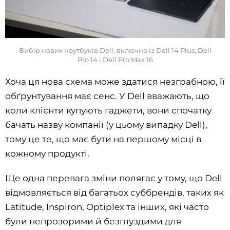
Вибір нових ноутбуків Dell, включно із Dell 14 Plus, Dell
Pro 14 і Dell Pro Max 16
Хоча ця нова схема може здатися незграбною, її
обґрунтування має сенс. У Dell вважають, що
коли клієнти купують гаджети, вони спочатку
бачать назву компанії (у цьому випадку Dell),
тому це те, що має бути на першому місці в
кожному продукті.
Ще одна перевага зміни полягає у тому, що Dell
відмовляється від багатьох суббрендів, таких як
Latitude, Inspiron, Optiplex та інших, які часто
були непрозорими й безглуздими для