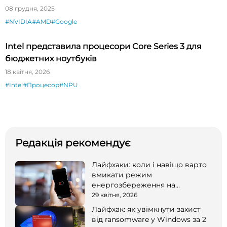
08 грудня, 2025
#NVIDIA
#AMD
#Google
Intel представила процесори Core Series 3 для
бюджетних ноутбуків
18 квітня, 2026
#Intel
#Процесор
#NPU
Редакція рекомендує
Лайфхаки: коли і навіщо варто
вмикати режим
енергозбереження на
смартфоні
29 квітня, 2026
Лайфхак: як увімкнути захист
від ransomware у Windows за 2