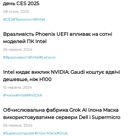
день CES 2025
08 січня, 2025
#CES
#Технології
#Intel
Вразливість Phoenix UEFI впливає на сотні
моделей ПК Intel
26 червня, 2024
#Вразливості
#Intel
#Lenovo
Intel кидає виклик NVIDIA: Gaudi коштує вдвічі
дешевше, ніж H100
10 червня, 2024
#Чипи
#Intel
#NVIDIA
Обчислювальна фабрика Grok AI Ілона Маска
використовуватиме сервери Dell і Supermicro
26 червня, 2024
#Supercomputer
#Ілон Маск
#Grok