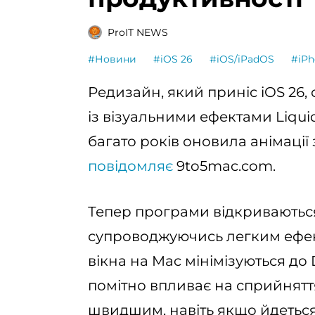
ProIT NEWS
#Новини
#iOS 26
#iOS/iPadOS
#iPh
Редизайн, який приніс iOS 26,
із візуальними ефектами Liquid
багато років оновила анімації 
повідомляє
9to5mac.com.
Тепер програми відкриваютьс
супроводжуючись легким ефект
вікна на Mac мінімізуються до
помітно впливає на сприйняття
швидшим, навіть якщо йдеться 