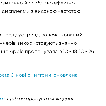
позитивно й особливо ефектно
із дисплеями з високою частотою
 наслідує тренд, започаткований
аунчерів використовують значно
, що Apple пропонувала в iOS 18. iOS 26
 beta 6: нові рингтони, оновлена
am
, щоб не пропустити жодної