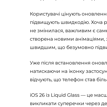
Користувачі цінують оновлення
підвищують швидкодію. Хоча р
не змінилася, важливим є саме
створена новими анімаціями,
швидшим, що безумовно підви
Уже після встановлення оновле
натискаючи на іконку застосун
відчують, що телефон став біл
iOS 26 із Liquid Glass — це м
викликати суперечки через дея