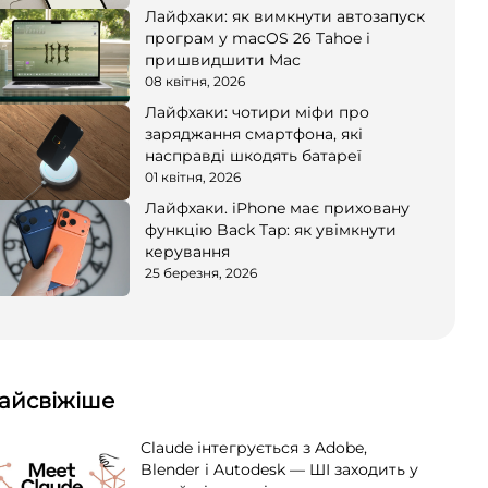
Лайфхаки: як вимкнути автозапуск
програм у macOS 26 Tahoe і
пришвидшити Mac
08 квітня, 2026
Лайфхаки: чотири міфи про
заряджання смартфона, які
насправді шкодять батареї
01 квітня, 2026
Лайфхаки. iPhone має приховану
функцію Back Tap: як увімкнути
керування
25 березня, 2026
айсвіжіше
Claude інтегрується з Adobe,
Blender і Autodesk — ШІ заходить у