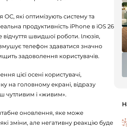
 ОС, які оптимізують систему та
еальна продуктивність iPhone в iOS 26
 відчуття швидшої роботи. Ілюзія,
 змушує телефон здаватися значно
щить задоволення користувачів.
ння цієї осені користувачі,
ку на головному екрані, відразу
ьш чутливим і «живим».
Н
асштабне оновлення, яке може
кі зміни, але негативну реакцію буде