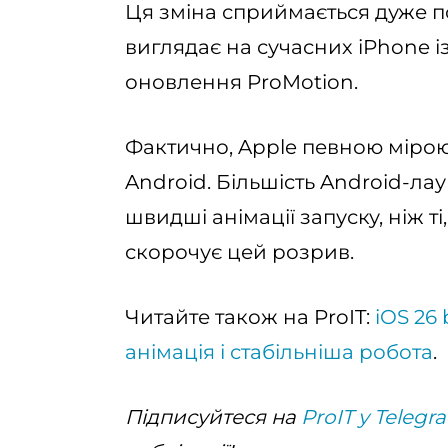
Ця зміна сприймається дуже 
виглядає на сучасних iPhone 
оновлення ProMotion.
Фактично, Apple певною мірою
Android. Більшість Android-л
швидші анімації запуску, ніж ті
скорочує цей розрив.
Читайте також на ProIT:
iOS 26
анімація і стабільніша робота
.
Підписуйтеся на
ProIT у Telegr