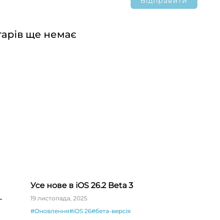
арів ще немає
Усе нове в iOS 26.2 Beta 3
19 листопада, 2025
#Оновлення
#iOS 26
#бета-версія