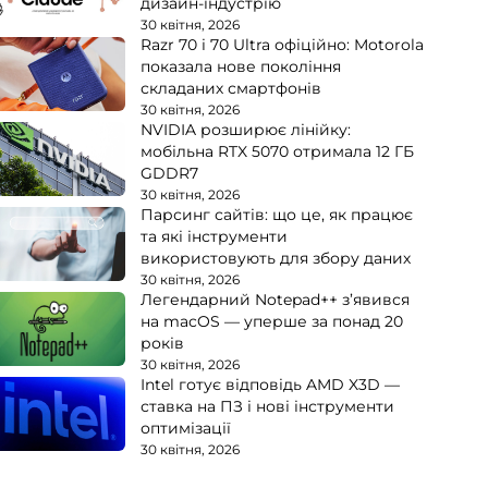
дизайн-індустрію
30 квітня, 2026
Razr 70 і 70 Ultra офіційно: Motorola
показала нове покоління
складаних смартфонів
30 квітня, 2026
NVIDIA розширює лінійку:
мобільна RTX 5070 отримала 12 ГБ
GDDR7
30 квітня, 2026
Парсинг сайтів: що це, як працює
та які інструменти
використовують для збору даних
30 квітня, 2026
Легендарний Notepad++ з’явився
на macOS — уперше за понад 20
років
30 квітня, 2026
Intel готує відповідь AMD X3D —
ставка на ПЗ і нові інструменти
оптимізації
30 квітня, 2026