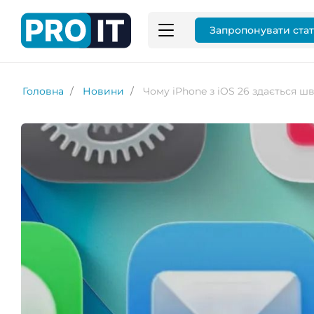
Запропонувати ста
Головна
Новини