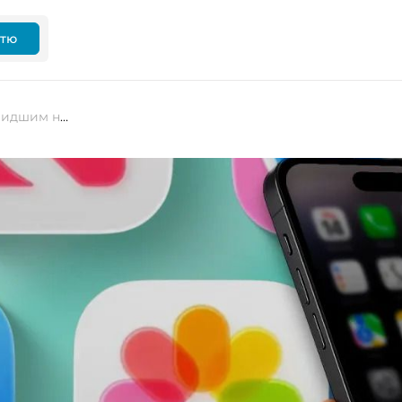
ттю
Чому iPhone з iOS 26 здається швидшим навіть без приросту продуктивності