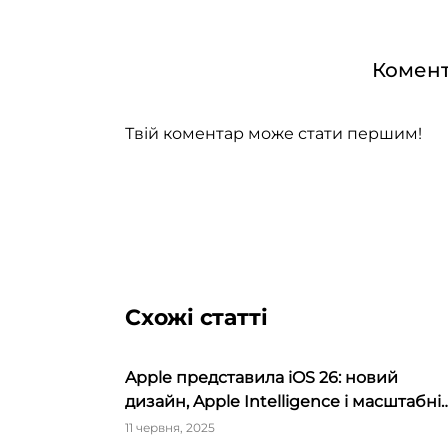
Комент
Твій коментар може стати першим!
Схожі статті
Apple представила iOS 26: новий
дизайн, Apple Intelligence і масштабні
оновлення в додатках
11 червня, 2025