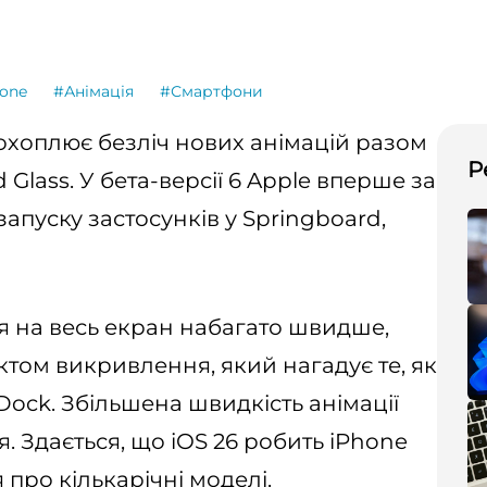
one
#Анімація
#Смартфони
 охоплює безліч нових анімацій разом
Р
 Glass. У бета-версії 6 Apple вперше за
запуску застосунків у
Springboard,
я на весь екран набагато швидше,
ом викривлення, який нагадує те, як
 Dock. Збільшена швидкість анімації
. Здається, що iOS 26 робить iPhone
про кількарічні моделі.