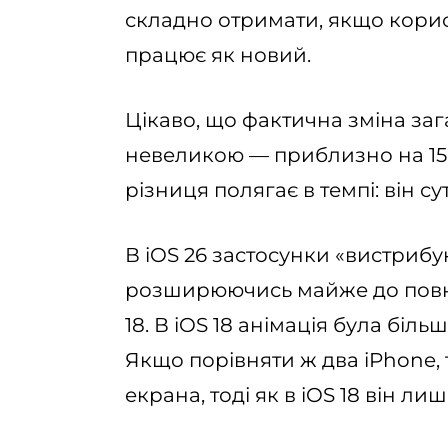
складно отримати, якщо корист
працює як новий.
Цікаво, що фактична зміна заг
невеликою — приблизно на 15
різниця полягає в темпі: він с
В iOS 26 застосунки «вистрибу
розширюючись майже до повно
18. В iOS 18 анімація була біл
Якщо порівняти ж два iPhone, 
екрана, тоді як в iOS 18 він ли