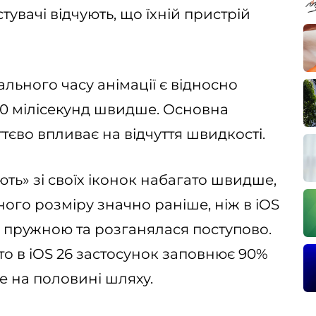
увачі відчують, що їхній пристрій
ального часу анімації є відносно
0 мілісекунд швидше. Основна
уттєво впливає на відчуття швидкості.
ють» зі своїх іконок набагато швидше,
го розміру значно раніше, ніж в iOS
ьш пружною та розганялася поступово.
то в iOS 26 застосунок заповнює 90%
ше на половині шляху.