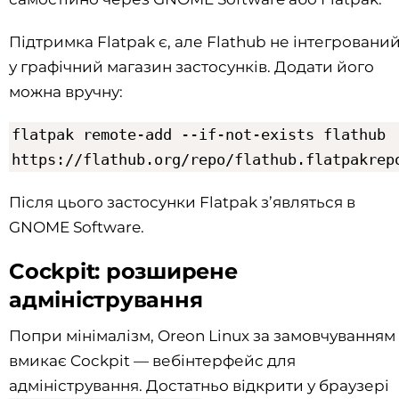
Підтримка Flatpak є, але Flathub не інтегровани
у графічний магазин застосунків. Додати його
можна вручну:
flatpak remote-add --if-not-exists flathub
https://flathub.org/repo/flathub.flatpakrep
Після цього застосунки Flatpak з’являться в
GNOME Software.
Cockpit: розширене
адміністрування
Попри мінімалізм, Oreon Linux за замовчуванням
вмикає Cockpit — вебінтерфейс для
адміністрування. Достатньо відкрити у браузері