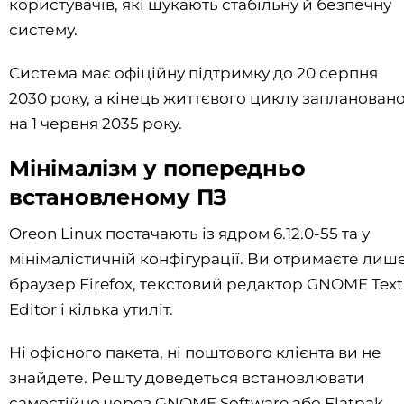
користувачів, які шукають стабільну й безпечну
систему.
Система має офіційну підтримку до 20 серпня
2030 року, а кінець життєвого циклу запланован
на 1 червня 2035 року.
Мінімалізм у попередньо
встановленому ПЗ
Oreon Linux постачають із ядром 6.12.0-55 та у
мінімалістичній конфігурації. Ви отримаєте лиш
браузер Firefox, текстовий редактор GNOME Text
Editor і кілька утиліт.
Ні офісного пакета, ні поштового клієнта ви не
знайдете. Решту доведеться встановлювати
самостійно через GNOME Software або Flatpak.