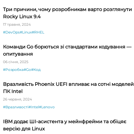
Три причини, чому розробникам варто розглянути
Rocky Linux 9.4
17 травня, 2024
#DevOps
#Linux
#RHEL
Команди Go борються зі стандартами кодування —
опитування
06 січня, 2025
#Розробка
#Go
#Код
Вразливість Phoenix UEFI впливає на сотні моделей
ПК Intel
26 червня, 2024
#Вразливості
#Intel
#Lenovo
IBM додає ШI-асистента у мейнфрейми та обіцяє
версію для Linux