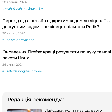
28 травня, 2024
#Мейнфрейми
#Linux
#IBM
Перехід від ліцензії з відкритим кодом до ліцензії із
доступним кодом – це кінець спільноти Redis?
30 квітня, 2024
#Redis
#Код
#Apache
Оновлення Firefox: кращі результати пошуку та нові
пакети Linux
26 січня, 2024
#Firefox
#Google
#Chrome
Редакція рекомендує
Лайфхаки: коли і навіщо варто