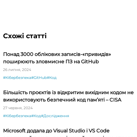
Схожі статті
Понад 3000 облікових записів-«привидів»
поширюють зловмисне ПЗ на GitHub
26 липня, 2024
#Кібербезпека
#GitHub
#Код
Більшість проєктів із відкритим вихідним кодом не
використовують безпечний код пам’яті – CISA
27 червня, 2024
#Кібербезпека
#Код
#Дослідження
Microsoft додала до Visual Studio і VS Code