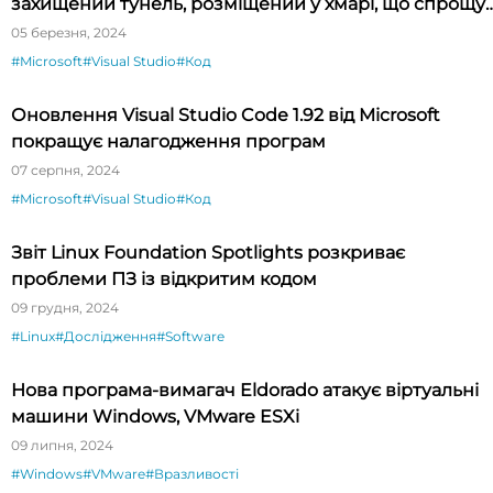
захищений тунель, розміщений у хмарі, що спрощу
тестування API
05 березня, 2024
#Microsoft
#Visual Studio
#Код
Оновлення Visual Studio Code 1.92 від Microsoft
покращує налагодження програм
07 серпня, 2024
#Microsoft
#Visual Studio
#Код
Звіт Linux Foundation Spotlights розкриває
проблеми ПЗ із відкритим кодом
09 грудня, 2024
#Linux
#Дослідження
#Software
Нова програма-вимагач Eldorado атакує віртуальні
машини Windows, VMware ESXi
09 липня, 2024
#Windows
#VMware
#Вразливості