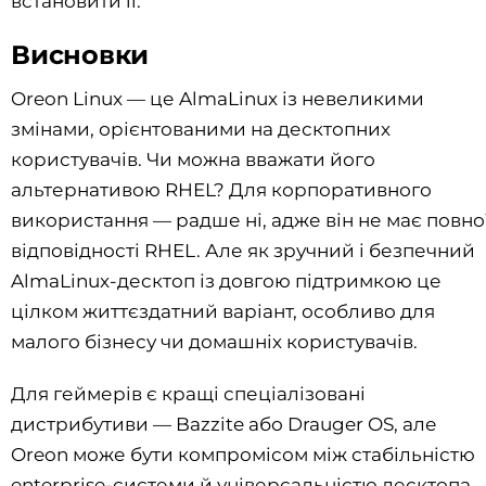
встановити її.
Висновки
Oreon Linux — це AlmaLinux із невеликими
змінами, орієнтованими на десктопних
користувачів. Чи можна вважати його
альтернативою RHEL? Для корпоративного
використання — радше ні, адже він не має повно
відповідності RHEL. Але як зручний і безпечний
AlmaLinux-десктоп із довгою підтримкою це
цілком життєздатний варіант, особливо для
малого бізнесу чи домашніх користувачів.
Для геймерів є кращі спеціалізовані
дистрибутиви — Bazzite або Drauger OS, але
Oreon може бути компромісом між стабільністю
enterprise-системи й універсальністю десктопа.