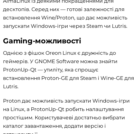
AlmaLinux із деякими покращеннями для
десктопів. Серед них — готові залежності для
встановлення Wine/Proton, що дає можливість
запускати Windows-ігри через Steam чи Lutris.
Gaming-можливості
Однією з фішок Oreon Linux є дружність до
геймерів. У GNOME Software можна знайти
ProtonUp-Qt — утиліту, яка спрощує
встановлення Proton-GE для Steam і Wine-GE для
Lutris.
Proton дає можливість запускати Windows-ігри
на Linux, а ProtonUp-Qt робить налаштування
простішим. Користувачеві достатньо вибрати
каталог завантаження, додати версію і