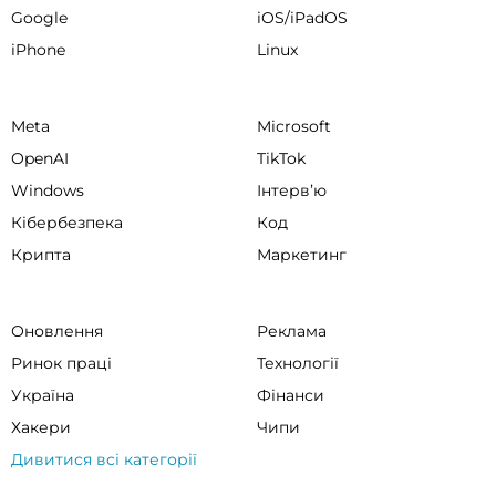
Google
iOS/iPadOS
iPhone
Linux
Meta
Microsoft
OpenAI
TikTok
Windows
Інтервʼю
Кібербезпека
Код
Крипта
Маркетинг
Оновлення
Реклама
Ринок праці
Технології
Україна
Фінанси
Хакери
Чипи
Дивитися всі категорії