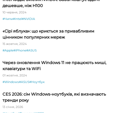
дешевше, ніж H100
10 червня, 2024
#Чипи
#Intel
#NVIDIA
«Сірі яблука»: що криється за привабливим
цінником популярних мереж
15 жовтня, 2024
#Apple
#iPhone
#ASUS
Через оновлення Windows 11 не працюють миші,
клавіатури та WiFi
01 жовтня, 2024
#Windows
#ASUS
#Ноутбук
CES 2026: сім Windows-ноутбуків, які визначають
тренди року
13 січня, 2026