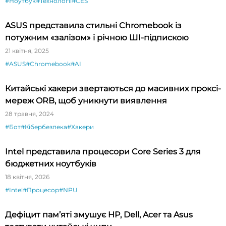
#Ноутбук
#Технології
#CES
ASUS представила стильні Chromebook із
потужним «залізом» і річною ШІ-підпискою
21 квітня, 2025
#ASUS
#Chromebook
#AI
Китайські хакери звертаються до масивних проксі-
мереж ORB, щоб уникнути виявлення
28 травня, 2024
#Бот
#Кібербезпека
#Хакери
Intel представила процесори Core Series 3 для
бюджетних ноутбуків
18 квітня, 2026
#Intel
#Процесор
#NPU
Дефіцит пам’яті змушує HP, Dell, Acer та Asus