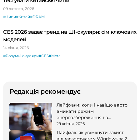
тестувати китайські чипи
09 лютого, 2026
#Чипи
#Китай
#DRAM
CES 2026 задає тренд на ШІ-окуляри: сім ключових
моделей
14 січня, 2026
#Розумні окуляри
#CES
#Meta
Редакція рекомендує
Лайфхаки: коли і навіщо варто
вмикати режим
енергозбереження на
смартфоні
29 квітня, 2026
Лайфхак: як увімкнути захист
від ransomware у Windows за 2