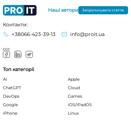
Наші автори
Запропонувати статтю
Контакти:
+38066-423-39-13
info@proit.ua
ссс
Топ категорії
AI
Apple
ChatGPT
Cloud
DevOps
Games
Google
iOS/iPadOS
iPhone
Linux