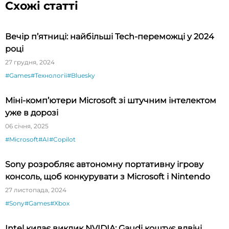
Схожі статті
Вечір п’ятниці: найбільші Tech-переможці у 2024
році
27 грудня, 2024
#Games
#Технології
#Bluesky
Міні-комп’ютери Microsoft зі штучним інтелектом
уже в дорозі
06 січня, 2025
#Microsoft
#AI
#Copilot
Sony розробляє автономну портативну ігрову
консоль, щоб конкурувати з Microsoft і Nintendo
27 листопада, 2024
#Sony
#Games
#Xbox
Intel кидає виклик NVIDIA: Gaudi коштує вдвічі