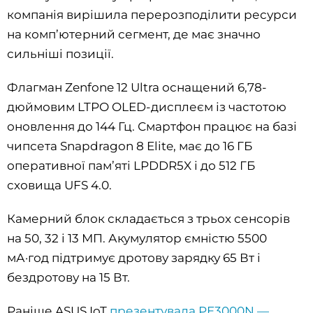
компанія вирішила перерозподілити ресурси
на комп’ютерний сегмент, де має значно
сильніші позиції.
Флагман Zenfone 12 Ultra оснащений 6,78-
дюймовим LTPO OLED-дисплеєм із частотою
оновлення до 144 Гц. Смартфон працює на базі
чипсета Snapdragon 8 Elite, має до 16 ГБ
оперативної пам’яті LPDDR5X і до 512 ГБ
сховища UFS 4.0.
Камерний блок складається з трьох сенсорів
на 50, 32 і 13 МП. Акумулятор ємністю 5500
мА·год підтримує дротову зарядку 65 Вт і
бездротову на 15 Вт.
Раніше ASUS IoT
презентувала PE3000N —