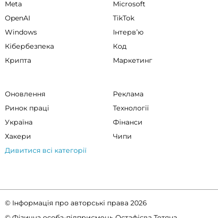
Meta
Microsoft
OpenAI
TikTok
Windows
Інтервʼю
Кібербезпека
Код
Крипта
Маркетинг
Оновлення
Реклама
Ринок праці
Технології
Україна
Фінанси
Хакери
Чипи
Дивитися всі категорії
© Інформація про авторські права 2026
© Фізична особа-підприємець Остафієва Тетяна