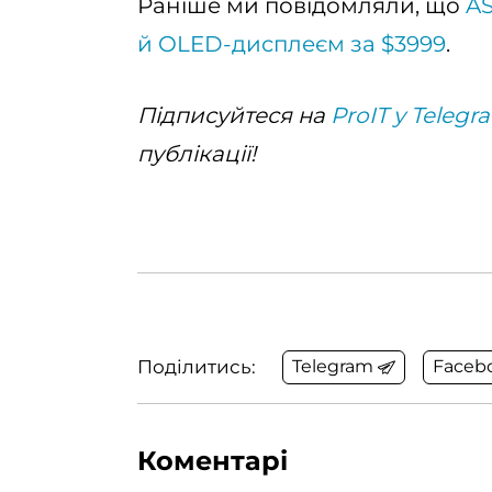
Раніше ми повідомляли, що
AS
й OLED-дисплеєм за $3999
.
Підписуйтеся на
ProIT у Telegr
публікації!
Поділитись:
Telegram
Faceb
Коментарі