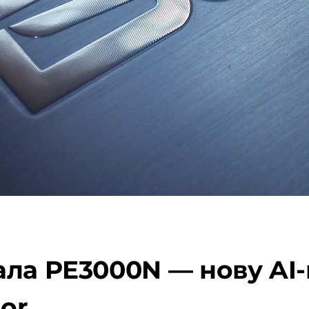
ла PE3000N — нову AI-
hor