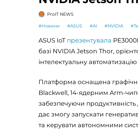
ProIT NEWS
#Новини
#ASUS
#AI
#NVIDIA
#Те
ASUS IoT
презентувала
PE3000N
базі NVIDIA Jetson Thor, орієн
інтелектуальну автоматизацію
Платформа оснащена графічни
Blackwell, 14-ядерним Arm-чипо
забезпечуючи продуктивність д
дає змогу запускати генератив
та керувати автономними сис