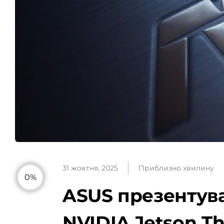
31 жовтня, 2025
Приблизно хвилину
0%
ASUS презентува
NVIDIA Jetson T