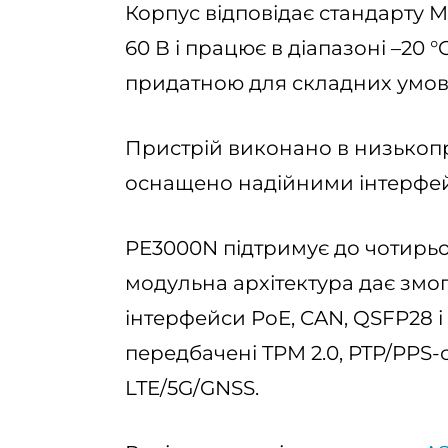
Корпус відповідає стандарту M
60 В і працює в діапазоні –20 
придатною для складних умов 
Пристрій виконано в низькоп
оснащено надійними інтерфе
PE3000N підтримує до чотирьох
модульна архітектура дає зм
інтерфейси PoE, CAN, QSFP28 
передбачені TPM 2.0, PTP/PPS-
LTE/5G/GNSS.