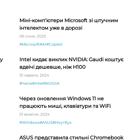
Міні-комп’ютери Microsoft зі штучним
інтелектом уже в дорозі
06 січня, 2025
#Microsoft
#AI
#Copilot
у
Intel кидає виклик NVIDIA: Gaudi коштує
вдвічі дешевше, ніж H100
10 червня, 2024
#Чипи
#Intel
#NVIDIA
Через оновлення Windows 11 не
працюють миші, клавіатури та WiFi
01 жовтня, 2024
#Windows
#ASUS
#Ноутбук
ASUS представила стильні Chromebook