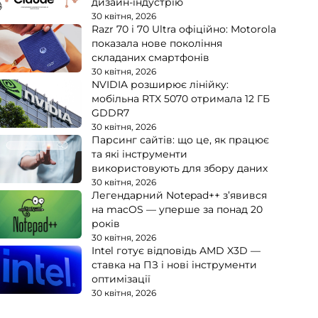
дизайн-індустрію
30 квітня, 2026
Razr 70 і 70 Ultra офіційно: Motorola
показала нове покоління
складаних смартфонів
30 квітня, 2026
NVIDIA розширює лінійку:
мобільна RTX 5070 отримала 12 ГБ
GDDR7
30 квітня, 2026
Парсинг сайтів: що це, як працює
та які інструменти
використовують для збору даних
30 квітня, 2026
Легендарний Notepad++ з’явився
на macOS — уперше за понад 20
років
30 квітня, 2026
Intel готує відповідь AMD X3D —
ставка на ПЗ і нові інструменти
оптимізації
30 квітня, 2026