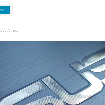
ттю
ASUS презентувала PE3000N — нову AI-платформу на базі NVIDIA Jetson Thor