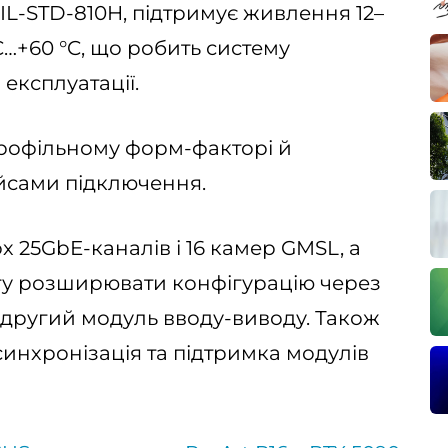
IL-STD-810H, підтримує живлення 12–
°C…+60 °C, що робить систему
експлуатації.
рофільному форм-факторі й
йсами підключення.
 25GbE-каналів і 16 камер GMSL, а
огу розширювати конфігурацію через
і другий модуль вводу-виводу. Також
синхронізація та підтримка модулів