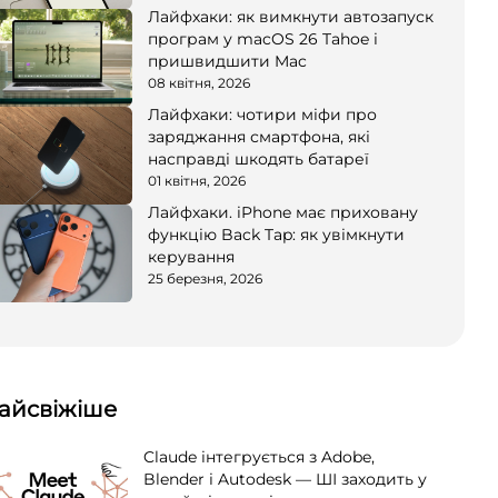
Лайфхаки: як вимкнути автозапуск
програм у macOS 26 Tahoe і
пришвидшити Mac
08 квітня, 2026
Лайфхаки: чотири міфи про
заряджання смартфона, які
насправді шкодять батареї
01 квітня, 2026
Лайфхаки. iPhone має приховану
функцію Back Tap: як увімкнути
керування
25 березня, 2026
айсвіжіше
Claude інтегрується з Adobe,
Blender і Autodesk — ШІ заходить у