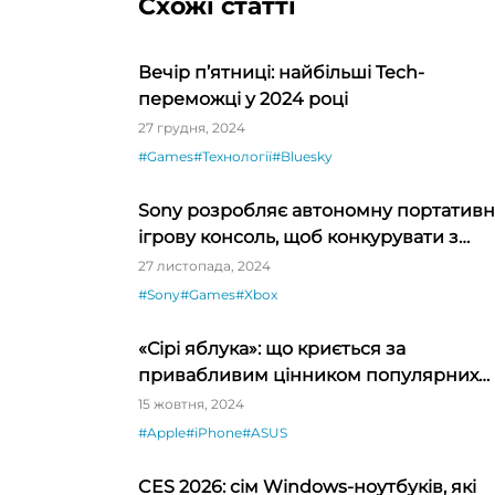
Схожі статті
Вечір п’ятниці: найбільші Tech-
переможці у 2024 році
27 грудня, 2024
#Games
#Технології
#Bluesky
Sony розробляє автономну портативн
ігрову консоль, щоб конкурувати з
Microsoft і Nintendo
27 листопада, 2024
#Sony
#Games
#Xbox
«Сірі яблука»: що криється за
привабливим цінником популярних
мереж
15 жовтня, 2024
#Apple
#iPhone
#ASUS
CES 2026: сім Windows-ноутбуків, які