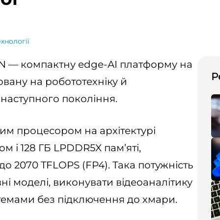
хнології
 — компактну edge-AI платформу на
Р
товану на робототехніку й
 наступного покоління.
м процесором на архітектурі
м і 128 ГБ LPDDR5X пам’яті,
о 2070 TFLOPS (FP4). Така потужність
ні моделі, виконувати відеоаналітику
темами без підключення до хмари.