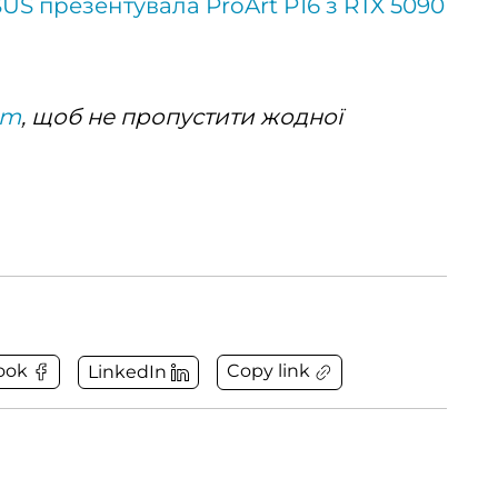
US презентувала ProArt P16 з RTX 5090
am
, щоб не пропустити жодної
Copy link
ook
LinkedIn