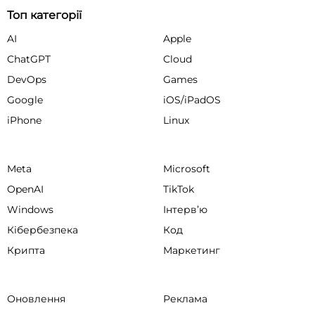
Топ категорії
AI
Apple
ChatGPT
Cloud
DevOps
Games
Google
iOS/iPadOS
iPhone
Linux
Meta
Microsoft
OpenAI
TikTok
Windows
Інтервʼю
Кібербезпека
Код
Крипта
Маркетинг
Оновлення
Реклама