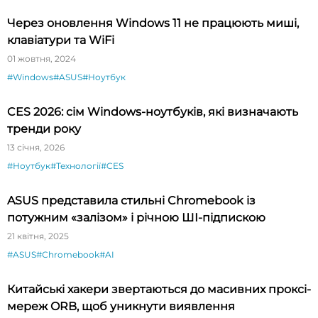
Через оновлення Windows 11 не працюють миші,
клавіатури та WiFi
01 жовтня, 2024
#Windows
#ASUS
#Ноутбук
CES 2026: сім Windows-ноутбуків, які визначають
тренди року
13 січня, 2026
#Ноутбук
#Технології
#CES
ASUS представила стильні Chromebook із
потужним «залізом» і річною ШІ-підпискою
21 квітня, 2025
#ASUS
#Chromebook
#AI
Китайські хакери звертаються до масивних проксі-
мереж ORB, щоб уникнути виявлення