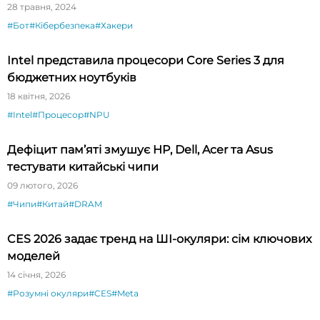
28 травня, 2024
#Бот
#Кібербезпека
#Хакери
Intel представила процесори Core Series 3 для
бюджетних ноутбуків
18 квітня, 2026
#Intel
#Процесор
#NPU
Дефіцит пам’яті змушує HP, Dell, Acer та Asus
тестувати китайські чипи
09 лютого, 2026
#Чипи
#Китай
#DRAM
CES 2026 задає тренд на ШІ-окуляри: сім ключових
моделей
14 січня, 2026
#Розумні окуляри
#CES
#Meta