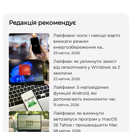
Редакція рекомендує
Лайфхаки: коли і навіщо варто
вмикати режим
енергозбереження на
смартфоні
29 квітня, 2026
Лайфхак: як увімкнути захист
від ransomware у Windows за 2
хвилини
22 квітня, 2026
Лайфхаки: 5 маловідомих
функцій Android, які
допомагають економити час
15 квітня, 2026
Лайфхаки: як вимкнути
автозапуск програм у macOS
26 Tahoe і пришвидшити Mac
08 квітня, 2026