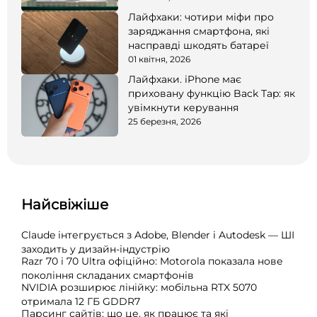
Лайфхаки: чотири міфи про
заряджання смартфона, які
насправді шкодять батареї
01 квітня, 2026
Лайфхаки. iPhone має
приховану функцію Back Tap: як
увімкнути керування
25 березня, 2026
Найсвіжіше
Claude інтегрується з Adobe, Blender і Autodesk — ШІ
заходить у дизайн-індустрію
Razr 70 і 70 Ultra офіційно: Motorola показала нове
покоління складаних смартфонів
NVIDIA розширює лінійку: мобільна RTX 5070
отримала 12 ГБ GDDR7
Парсинг сайтів: що це, як працює та які