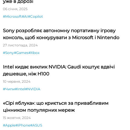
уже в дорозі
06 січня, 2025
#Microsoft
#AI
#Copilot
Sony розробляє автономну портативну ігрову
консоль, щоб конкурувати з Microsoft і Nintendo
27 листопада, 2024
#Sony
#Games
#Xbox
Intel кидає виклик NVIDIA: Gaudi коштує вдвічі
дешевше, ніж H100
10 червня, 2024
#Чипи
#Intel
#NVIDIA
«Сірі яблука»: що криється за привабливим
цінником популярних мереж
15 жовтня, 2024
#Apple
#iPhone
#ASUS