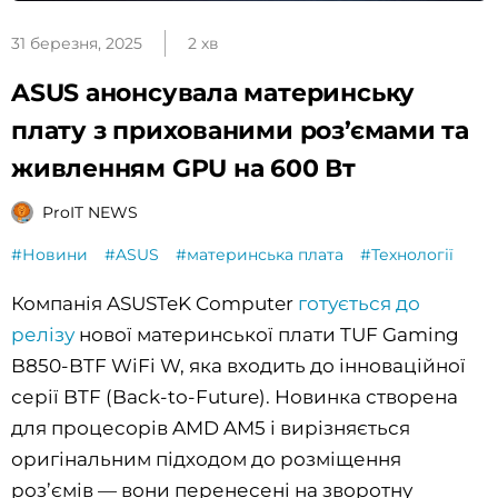
31 березня, 2025
2 хв
ASUS анонсувала материнську
плату з прихованими роз’ємами та
живленням GPU на 600 Вт
ProIT NEWS
#Новини
#ASUS
#материнська плата
#Технології
Компанія ASUSTeK Computer
готується до
релізу
нової материнської плати TUF Gaming
B850-BTF WiFi W, яка входить до інноваційної
серії BTF (Back-to-Future). Новинка створена
для процесорів AMD AM5 і вирізняється
оригінальним підходом до розміщення
роз’ємів — вони перенесені на зворотну