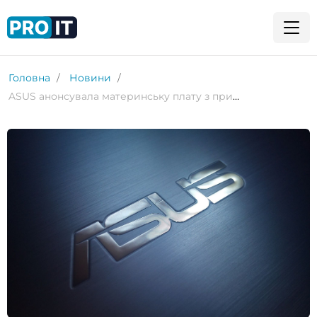
Головна
Новини
ASUS анонсувала материнську плату з прихованими роз’ємами та живленням GPU на 600 Вт