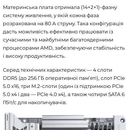
Материнська плата отримала (14+2+1)-фазну
систему живлення, у якій кожна фаза
розрахована на 80 А струму. Така конфігурація
дасть можливість ефективно працювати із
сучасними та майбутніми багатоядерними
процесорами AMD, забезпечуючи стабільність
і високу продуктивність.
Серед технічних характеристик — 4 слоти
DDR5 (до 256 ГБ оперативної пам’яті), слот PCIe
5.0 x16, три M.2-слоти (один із підтримкою PCIe
5.0 x4 і два — PCIe 4.0 x4), а також чотири SATA 6
Гбіт/с для накопичувачів.