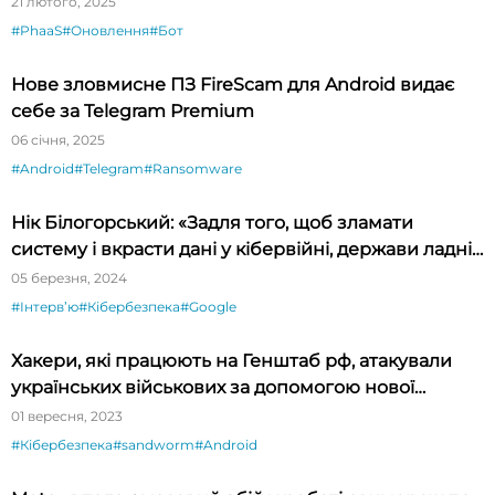
21 лютого, 2025
#PhaaS
#Оновлення
#Бот
Нове зловмисне ПЗ FireScam для Android видає
себе за Telegram Premium
06 січня, 2025
#Android
#Telegram
#Ransomware
Нік Білогорський: «Задля того, щоб зламати
систему і вкрасти дані у кібервійні, держави ладні
платити за zero-day exploit мільйони доларів»
05 березня, 2024
#Інтервʼю
#Кібербезпека
#Google
Хакери, які працюють на Генштаб рф, атакували
українських військових за допомогою нової
шкідливої ​​програми для Android
01 вересня, 2023
#Кібербезпека
#sandworm
#Android