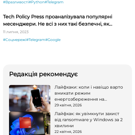
#Вразливості
#Python
#Telegram
Tech Policy Press проаналізувала популярні
месенджери. Не всі з них такі безпечні, як
вважалося
11 липня, 2023
#Соцмережі
#Telegram
#Google
Редакція рекомендує
Лайфхаки: коли і навіщо варто
вмикати режим
енергозбереження на
смартфоні
29 квітня, 2026
Лайфхак: як увімкнути захист
від ransomware у Windows за 2
хвилини
22 квітня, 2026