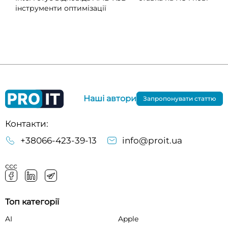
інструменти оптимізації
Наші автори
Запропонувати статтю
Контакти:
+38066-423-39-13
info@proit.ua
ссс
Топ категорії
AI
Apple