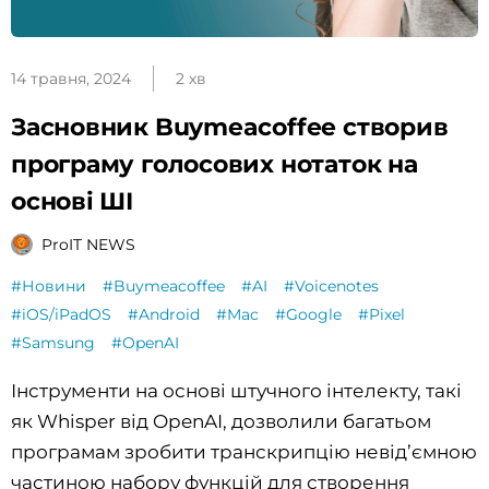
14 травня, 2024
2 хв
Засновник Buymeacoffee створив
програму голосових нотаток на
основі ШІ
ProIT NEWS
#Новини
#Buymeacoffee
#AI
#Voicenotes
#iOS/iPadOS
#Android
#Mac
#Google
#Pixel
#Samsung
#OpenAI
Інструменти на основі штучного інтелекту, такі
як Whisper від OpenAI, дозволили багатьом
програмам зробити транскрипцію невід’ємною
частиною набору функцій для створення