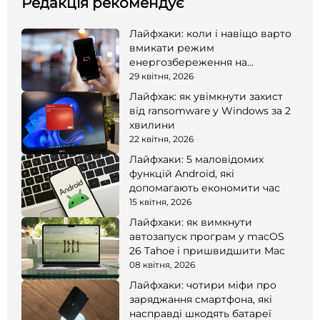
Редакція рекомендує
Лайфхаки: коли і навіщо варто
вмикати режим
енергозбереження на
смартфоні
29 квітня, 2026
Лайфхак: як увімкнути захист
від ransomware у Windows за 2
хвилини
22 квітня, 2026
Лайфхаки: 5 маловідомих
функцій Android, які
допомагають економити час
15 квітня, 2026
Лайфхаки: як вимкнути
автозапуск програм у macOS
26 Tahoe і пришвидшити Mac
08 квітня, 2026
Лайфхаки: чотири міфи про
заряджання смартфона, які
насправді шкодять батареї