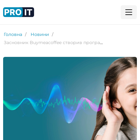
Головна
Новини
Засновник Buymeacoffee створив програму голосових нотаток на основі ШІ