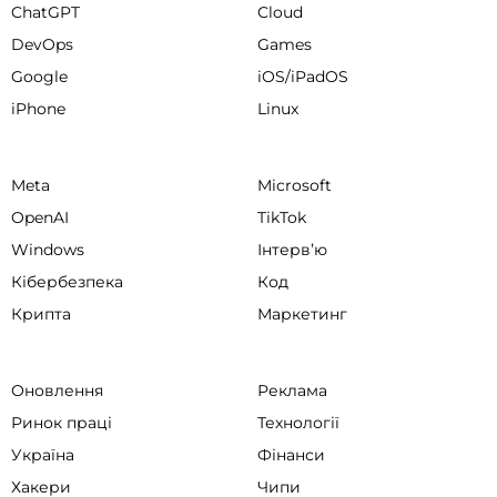
ChatGPT
Cloud
DevOps
Games
Google
iOS/iPadOS
iPhone
Linux
Meta
Microsoft
OpenAI
TikTok
Windows
Інтервʼю
Кібербезпека
Код
Крипта
Маркетинг
Оновлення
Реклама
Ринок праці
Технології
Україна
Фінанси
Хакери
Чипи