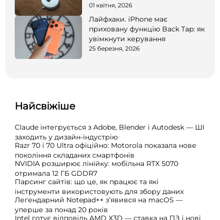
01 квітня, 2026
Лайфхаки. iPhone має
приховану функцію Back Tap: як
увімкнути керування
25 березня, 2026
Найсвіжіше
Claude інтегрується з Adobe, Blender і Autodesk — ШІ
заходить у дизайн-індустрію
Razr 70 і 70 Ultra офіційно: Motorola показала нове
покоління складаних смартфонів
NVIDIA розширює лінійку: мобільна RTX 5070
отримала 12 ГБ GDDR7
Парсинг сайтів: що це, як працює та які
інструменти використовують для збору даних
Легендарний Notepad++ з’явився на macOS —
уперше за понад 20 років
Intel готує відповідь AMD X3D — ставка на ПЗ і нові