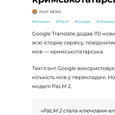
ProIT NEWS
#Новини
#PaLM
#Google
#Оновле
Google Translate додав 110 но
всю історію сервісу, повідомля
мов — кримськотатарська.
Техгігант Google використову
кількість мов у перекладачі. 
моделі PaLM 2.
«PaLM 2 стала ключовим ел