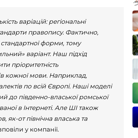
ість варіацій: регіональні
стандарти правопису. Фактично,
 стандартної форми, тому
ьний» варіант. Наш підхід
ити пріоритетність
в кожної мови. Наприклад,
лектів по всій Європі. Наші моделі
ий до південно-власької ромської
ної в Інтернеті. Але ШІ також
, як-от північна власька та
повіли у компанії.