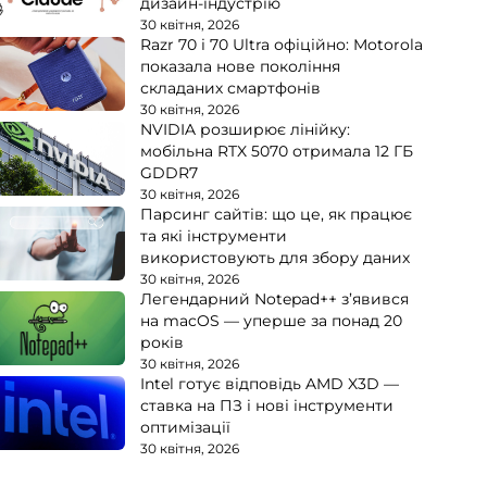
дизайн-індустрію
30 квітня, 2026
Razr 70 і 70 Ultra офіційно: Motorola
показала нове покоління
складаних смартфонів
30 квітня, 2026
NVIDIA розширює лінійку:
мобільна RTX 5070 отримала 12 ГБ
GDDR7
30 квітня, 2026
Парсинг сайтів: що це, як працює
та які інструменти
використовують для збору даних
30 квітня, 2026
Легендарний Notepad++ з’явився
на macOS — уперше за понад 20
років
30 квітня, 2026
Intel готує відповідь AMD X3D —
ставка на ПЗ і нові інструменти
оптимізації
30 квітня, 2026