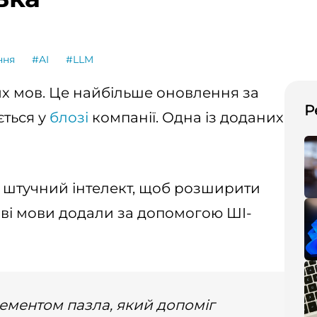
ння
#AI
#LLM
вих мов. Це найбільше оновлення за
Р
ється у
блозі
компанії. Одна із доданих
є штучний інтелект, щоб розширити
Нові мови додали за допомогою ШІ-
ементом пазла, який допоміг