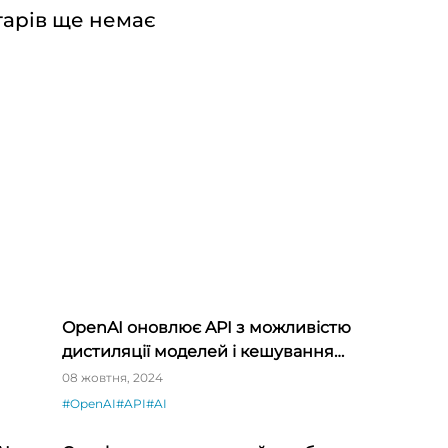
арів ще немає
OpenAI оновлює API з можливістю
дистиляції моделей і кешування
підказок
08 жовтня, 2024
#OpenAI
#API
#AI