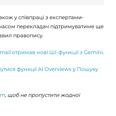
також у співпраці з експертами-
з часом перекладач підтримуватиме ще
авил правопису.
mail отримав нові ШІ-функції з Gemini
.
утися функції AI Overviews у Пошуку
am
, щоб не пропустити жодної