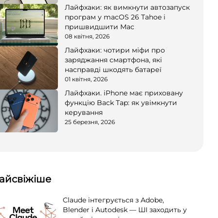
Лайфхаки: як вимкнути автозапуск
програм у macOS 26 Tahoe і
пришвидшити Mac
08 квітня, 2026
Лайфхаки: чотири міфи про
заряджання смартфона, які
насправді шкодять батареї
01 квітня, 2026
Лайфхаки. iPhone має приховану
функцію Back Tap: як увімкнути
керування
25 березня, 2026
айсвіжіше
Claude інтегрується з Adobe,
Blender і Autodesk — ШІ заходить у