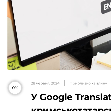
28 червня, 2024
Приблизно хвилину
0%
У Google Transla
кримськотатарс