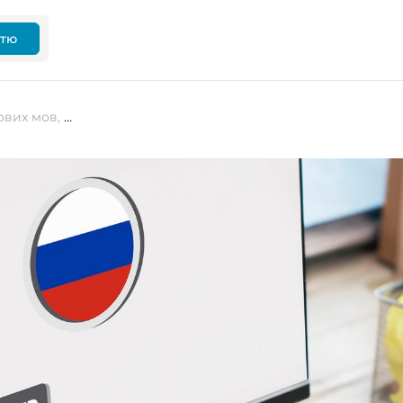
ттю
У Google Translate з’явиться 110 нових мов, серед них — кримськотатарська