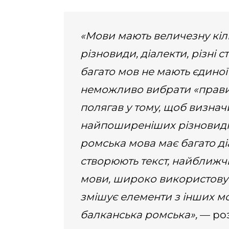
«Мови мають величезну кільк
різновиди, діалекти, різні 
багато мов не мають єдиної
неможливо вибрати «правил
полягав у тому, щоб визнач
найпоширеніших різновиді
ромська мова має багато діа
створюють текст, найближч
мови, широко використовува
змішує елементи з інших мов
балканська ромська»,
— роз