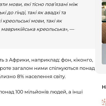
ти мови, які тісно пов’язані між
 до гінді, такі як авадхі та
 креольські мови, такі як
 маврикійська креольська»,
—
ь з Африки, наприклад: фон, кіконго,
. Проте загалом ними спілкуються понад
близно 8% населення світу.
Н
онад 100 мільйонів людей, а інші