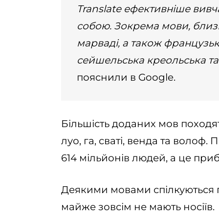
Translate ефективніше вивча
собою. Зокрема мови, близькі
марваді, а також французькі
сейшельська креольська та
пояснили в Google.
Більшість доданих мов походят
луо, га, сваті, венда та волоф
614 мільйонів людей, а це при
Деякими мовами спілкуються п
майже зовсім не мають носіїв.