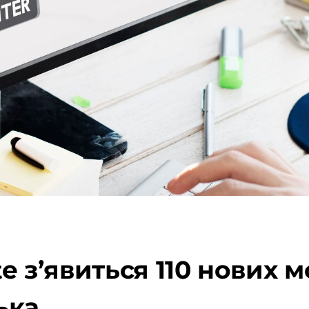
te з’явиться 110 нових 
ька