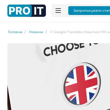
Запропонувати ста
Головна
Новини