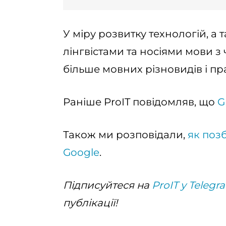
У міру розвитку технологій, а 
лінгвістами та носіями мови 
більше мовних різновидів і пр
Раніше ProIT повідомляв, що
G
Також ми розповідали,
як позб
Google
.
Підписуйтеся на
ProIT у Telegr
публікації!