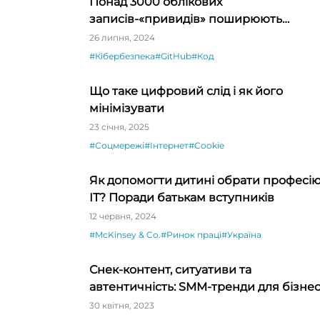
Понад 3000 облікових
записів-«привидів» поширюють
зловмисне ПЗ на GitHub
26 липня, 2024
#Кібербезпека
#GitHub
#Код
Що таке цифровий слід і як його
мінімізувати
23 січня, 2025
#Соцмережі
#Інтернет
#Cookie
Як допомогти дитині обрати професію
ІТ? Поради батькам вступників
12 червня, 2024
#McKinsey & Co.
#Ринок праці
#Україна
Снек-контент, ситуативи та
автентичність: SMM-тренди для бізне
у 2023 році
30 квітня, 2023