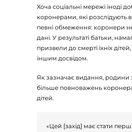
Хоча соціальні мережі іноді д
коронерами, які розслідують 
певні обмеження: коронери не
дані. У результаті батьки, на
призвели до смерті їхніх дітей
іншим досвідом.
Як зазначає видання, родини 
більше повноважень коронерам
дітей.
«Цей [захід] має стати пе