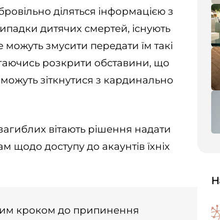
обровільно діляться інформацією з
випадки дитячих смертей, існують
 можуть змусити передати їм такі
магаючись розкрити обставини, що
, можуть зіткнутися з кардинально
загиблих вітають рішення надати
 щодо доступу до акаунтів їхніх
Н
ршим кроком до припинення