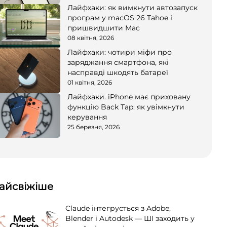
Лайфхаки: як вимкнути автозапуск
програм у macOS 26 Tahoe і
пришвидшити Mac
08 квітня, 2026
Лайфхаки: чотири міфи про
заряджання смартфона, які
насправді шкодять батареї
01 квітня, 2026
Лайфхаки. iPhone має приховану
функцію Back Tap: як увімкнути
керування
25 березня, 2026
айсвіжіше
Claude інтегрується з Adobe,
Blender і Autodesk — ШІ заходить у