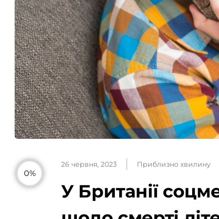
26 червня, 2023
Приблизно хвилину
0%
У Британії соцм
щодо смерті діт