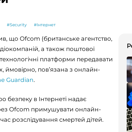
#Security
#Інтернет
ив, що Ofcom (британське агентство,
Р
адіокомпаній, а також поштової
и технологічні платформи передавати
их, ймовірно, пов’язана з онлайн-
he Guardian
.
о безпеку в Інтернеті надає
ез Ofcom примушувати онлайн-
час розслідування смертей дітей.