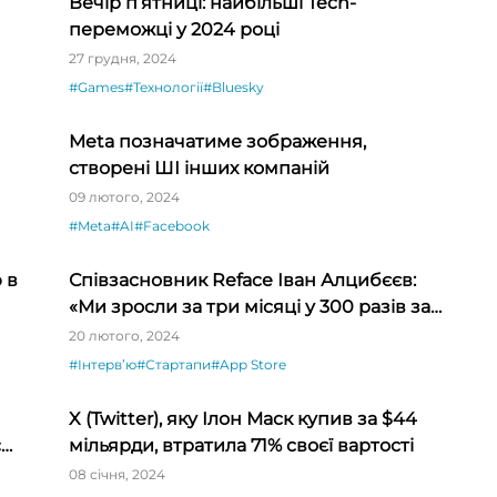
Вечір п’ятниці: найбільші Tech-
переможці у 2024 році
27 грудня, 2024
#Games
#Технології
#Bluesky
Meta позначатиме зображення,
створені ШІ інших компаній
09 лютого, 2024
#Meta
#AI
#Facebook
 в
Співзасновник Reface Іван Алцибєєв:
«Ми зросли за три місяці у 300 разів за
рахунок емоції та новизни»
20 лютого, 2024
#Інтервʼю
#Стартапи
#App Store
X (Twitter), яку Ілон Маск купив за $44
су
мільярди, втратила 71% своєї вартості
08 січня, 2024