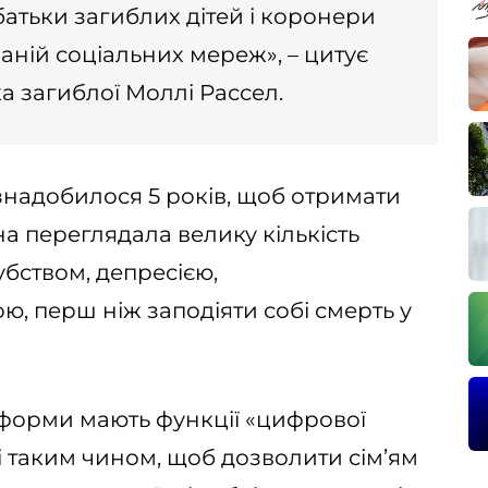
атьки загиблих дітей і коронери
аній соціальних мереж», – цитує
а загиблої Моллі Рассел.
знадобилося 5 років, щоб отримати
на переглядала велику кількість
убством, депресією,
 перш ніж заподіяти собі смерть у
атформи мають функції «цифрової
 таким чином, щоб дозволити сім’ям