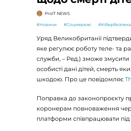
ProIT NEWS
#Новини
#Соцмережі
#Кібербезпека
Уряд Великобританії підтверд
яке регулює роботу теле- та р
служби, – Ред.) зможе змусит
особисті дані дітей, смерть як
шкодою. Про це повідомляє
T
Поправка до законопроєкту пр
коронерам повноваження чер
платформи співпрацювати під 