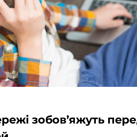
ережі зобов’яжуть пере
ей