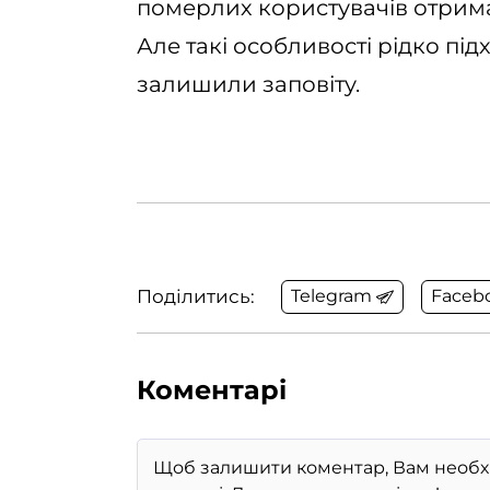
померлих користувачів отримат
Але такі особливості рідко під
залишили заповіту.
Поділитись:
Telegram
Faceb
Коментарі