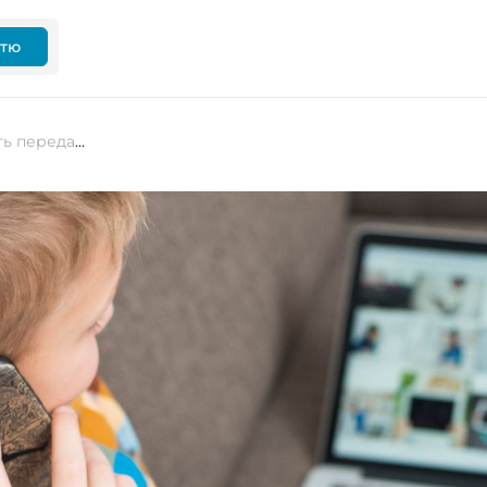
ттю
У Британії соцмережі зобов’яжуть передавати слідству дані щодо смерті дітей