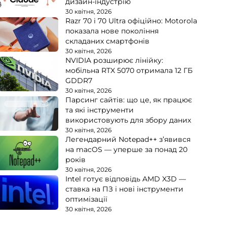
дизайн-індустрію
30 квітня, 2026
Razr 70 і 70 Ultra офіційно: Motorola
показала нове покоління
складаних смартфонів
30 квітня, 2026
NVIDIA розширює лінійку:
мобільна RTX 5070 отримала 12 ГБ
GDDR7
30 квітня, 2026
Парсинг сайтів: що це, як працює
та які інструменти
використовують для збору даних
30 квітня, 2026
Легендарний Notepad++ з’явився
на macOS — уперше за понад 20
років
30 квітня, 2026
Intel готує відповідь AMD X3D —
ставка на ПЗ і нові інструменти
оптимізації
30 квітня, 2026