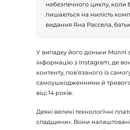
небезпечного циклу, коли б
лишаються на милість комп
видання Яна Рассела, батьк
У випадку його доньки Моллі 
інформацію з Instagram, де во
контенту, пов’язаного із самог
самоушкодженнями й тривогою,
віці 14 років.
Деякі великі технологічні пл
спадщини». Вони налаштовані