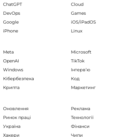
ChatGPT
Cloud
DevOps
Games
Google
iOS/iPadOS
iPhone
Linux
Meta
Microsoft
OpenAI
TikTok
Windows
Інтервʼю
Кібербезпека
Код
Крипта
Маркетинг
Оновлення
Реклама
Ринок праці
Технології
Україна
Фінанси
Хакери
Чипи