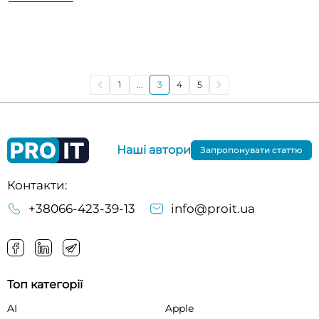
1
...
3
4
5
Наші автори
Запропонувати статтю
Контакти:
+38066-423-39-13
info@proit.ua
Топ категорії
AI
Apple