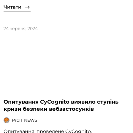
Читати
24 червня, 2024
Опитування CyCognito виявило ступінь
кризи безпеки вебзастосунків
ProIT NEWS
Опитування, проведене CyCognito,