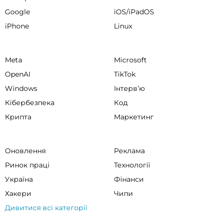
Google
iOS/iPadOS
iPhone
Linux
Meta
Microsoft
OpenAI
TikTok
Windows
Інтервʼю
Кібербезпека
Код
Крипта
Маркетинг
Оновлення
Реклама
Ринок праці
Технології
Україна
Фінанси
Хакери
Чипи
Дивитися всі категорії