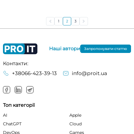
1
2
3
Наші автори
Запропонувати статтю
Контакти:
+38066-423-39-13
info@proit.ua
Топ категорії
AI
Apple
ChatGPT
Cloud
DevOps
Games