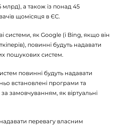
 млрд), а також із понад 45
ачів щомісяця в ЄС.
і системи, як Google (і Bing, якщо він
кіперів), повинні будуть надавати
их пошукових систем.
истем повинні будуть надавати
ньо встановлені програми та
за замовчуванням, як віртуальні
 надавати перевагу власним