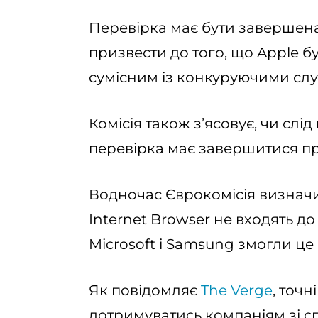
Перевірка має бути завершена
призвести до того, що Apple 
сумісним із конкуруючими слу
Комісія також з’ясовує, чи слі
перевірка має завершитися про
Водночас Єврокомісія визначи
Internet Browser не входять до
Microsoft і Samsung змогли це
Як повідомляє
The Verge
, точн
дотримуватись компаніям зі спи