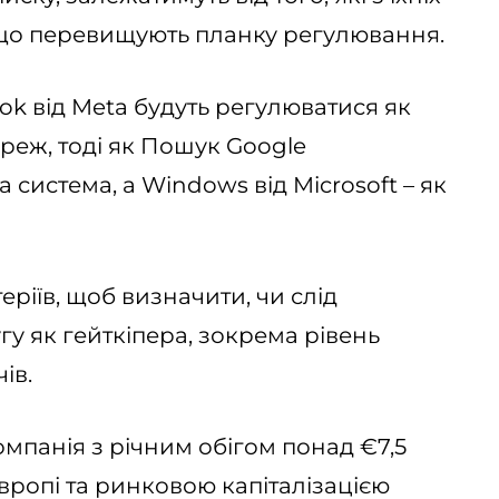
 що перевищують планку регулювання.
ok від Meta будуть регулюватися як
реж, тоді як Пошук Google
система, а Windows від Microsoft – як
ріїв, щоб визначити, чи слід
гу як гейткіпера, зокрема рівень
ів.
омпанія з річним обігом понад €7,5
вропі та ринковою капіталізацією