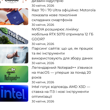
дизайн-індустрію
30 квітня, 2026
Razr 70 і 70 Ultra офіційно: Motorola
показала нове покоління
складаних смартфонів
30 квітня, 2026
NVIDIA розширює лінійку:
мобільна RTX 5070 отримала 12 ГБ
GDDR7
30 квітня, 2026
Парсинг сайтів: що це, як працює
та які інструменти
використовують для збору даних
30 квітня, 2026
Легендарний Notepad++ з’явився
на macOS — уперше за понад 20
років
30 квітня, 2026
Intel готує відповідь AMD X3D —
ставка на ПЗ і нові інструменти
оптимізації
30 квітня, 2026