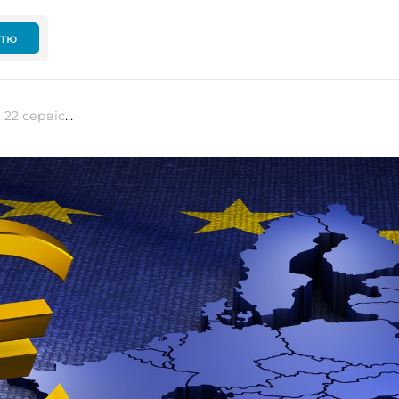
ттю
Пошук Google, WhatsApp і TikTok: 22 сервіси, на які поширюється новий жорсткий Закон про цифрові ринки ЄС