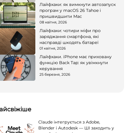
Лайфхаки: як вимкнути автозапуск
програм у macOS 26 Tahoe і
пришвидшити Mac
08 квітня, 2026
Лайфхаки: чотири міфи про
заряджання смартфона, які
насправді шкодять батареї
01 квітня, 2026
Лайфхаки. iPhone має приховану
функцію Back Tap: як увімкнути
керування
25 березня, 2026
айсвіжіше
Claude інтегрується з Adobe,
Blender і Autodesk — ШІ заходить у