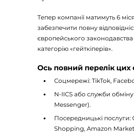
Тепер компанії матимуть 6 міся
забезпечити повну відповідні
європейського законодавства д
категорію «гейткіперів».
Ось повний перелік цих с
Соцмережі: TikTok, Facebo
N-IICS або служби обмін
Messenger).
Посередницькі послуги: G
Shopping, Amazon Marketp