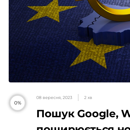
08 вересня, 2023
2 хв
0%
Пошук Google, Wh
поширюється но