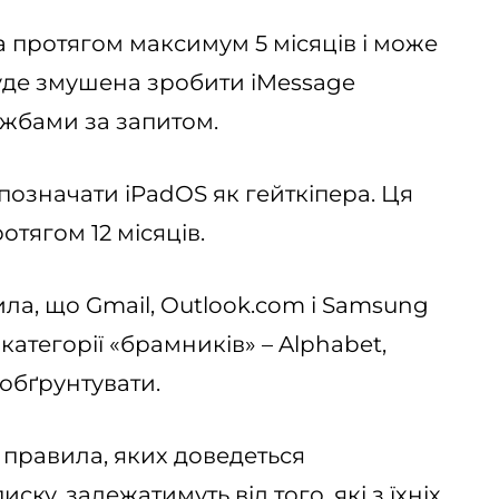
 протягом максимум 5 місяців і може
буде змушена зробити iMessage
жбами за запитом.
д позначати iPadOS як гейткіпера. Ця
тягом 12 місяців.
ла, що Gmail, Outlook.com і Samsung
 категорії «брамників» – Alphabet,
 обґрунтувати.
і правила, яких доведеться
ску, залежатимуть від того, які з їхніх