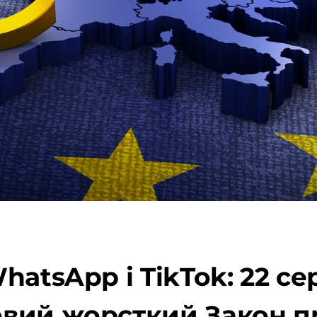
atsApp і TikTok: 22 сер
вий жорсткий Закон п