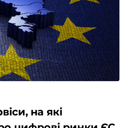
віси, на які
ро цифрові ринки ЄС