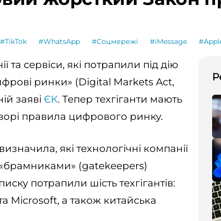
#TikTok
#WhatsApp
#Соцмережі
#iMessage
#Appl
ї та сервіси, які потрапили під дію
Р
рові ринки» (Digital Markets Act,
ній заяві
ЄК
. Тепер техгіганти мають
уворі правила цифрового ринку.
визначила, які технологічні компанії
я «брамниками» (gatekeepers)
иску потрапили шість техгігантів:
та Microsoft, а також китайська