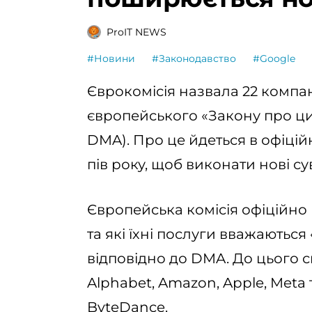
ProIT NEWS
#Новини
#Законодавство
#Google
Єврокомісія назвала 22 компані
європейського «Закону про циф
DMA). Про це йдеться в офіцій
пів року, щоб виконати нові с
Європейська комісія офіційно 
та які їхні послуги вважаютьс
відповідно до DMA. До цього сп
Alphabet, Amazon, Apple, Meta 
ByteDance.