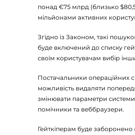
понад €75 млрд (близько $80,5
мільйонами активних користув
Згідно із Законом, такі пошуков
буде включений до списку гейт
своїм користувачам вибір інш
Постачальники операційних с
можливість видаляти поперед
змінювати параметри системи 
помічники та веббраузери.
Гейткіперам буде заборонено