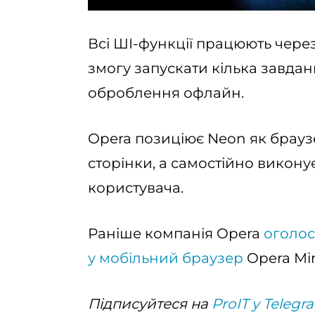
Всі ШІ-функції працюють чере
змогу запускати кілька завдан
оброблення офлайн.
Opera позиціює Neon як браузе
сторінки, а самостійно викону
користувача.
Раніше компанія Opera
оголос
у мобільний браузер
Opera Min
Підписуйтеся на
ProIT у Telegr