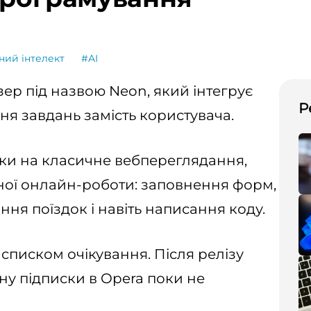
ний інтелект
#AI
ер під назвою Neon, який інтегрує
Р
ня завдань замість користувача.
ьки на класичне вебпереглядання,
ної онлайн-роботи: заповнення форм,
ня поїздок і навіть написання коду.
списком очікування. Після релізу
іну підписки в Opera поки не