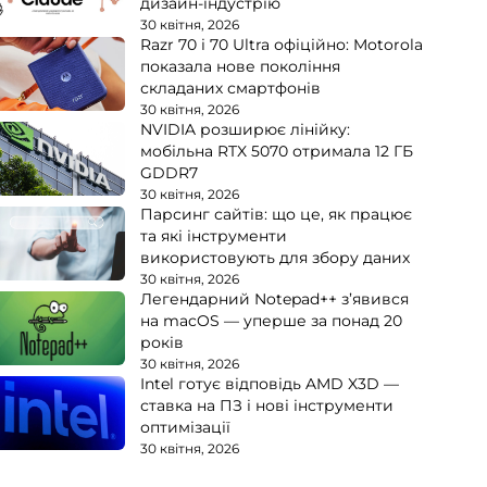
дизайн-індустрію
30 квітня, 2026
Razr 70 і 70 Ultra офіційно: Motorola
показала нове покоління
складаних смартфонів
30 квітня, 2026
NVIDIA розширює лінійку:
мобільна RTX 5070 отримала 12 ГБ
GDDR7
30 квітня, 2026
Парсинг сайтів: що це, як працює
та які інструменти
використовують для збору даних
30 квітня, 2026
Легендарний Notepad++ з’явився
на macOS — уперше за понад 20
років
30 квітня, 2026
Intel готує відповідь AMD X3D —
ставка на ПЗ і нові інструменти
оптимізації
30 квітня, 2026