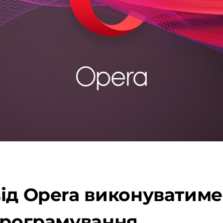
ід Opera виконуватиме 
програмування