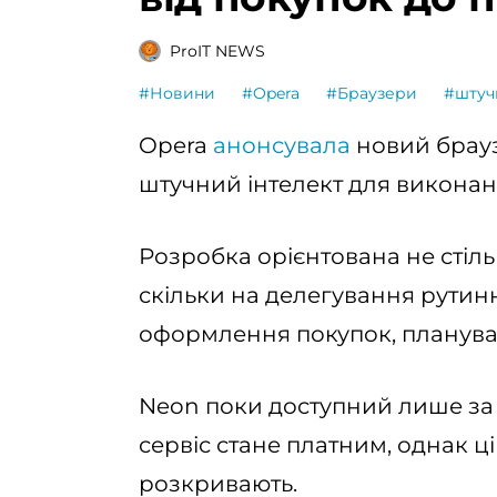
ProIT NEWS
#Новини
#Opera
#Браузери
#штуч
Opera
анонсувала
новий брауз
штучний інтелект для виконан
Розробка орієнтована не стіл
скільки на делегування рутин
оформлення покупок, плануван
Neon поки доступний лише за 
сервіс стане платним, однак ц
розкривають.