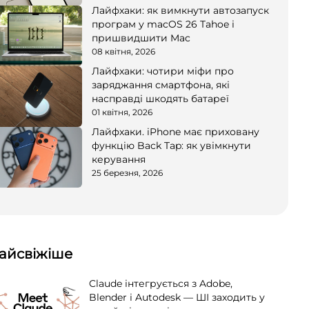
Лайфхаки: як вимкнути автозапуск
програм у macOS 26 Tahoe і
пришвидшити Mac
08 квітня, 2026
Лайфхаки: чотири міфи про
заряджання смартфона, які
насправді шкодять батареї
01 квітня, 2026
Лайфхаки. iPhone має приховану
функцію Back Tap: як увімкнути
керування
25 березня, 2026
айсвіжіше
Claude інтегрується з Adobe,
Blender і Autodesk — ШІ заходить у