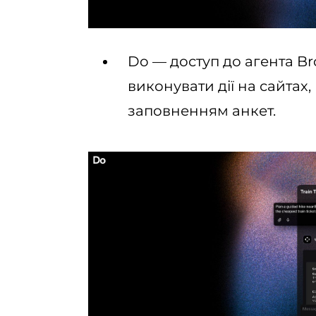
Do — доступ до агента Br
виконувати дії на сайтах
заповненням анкет.