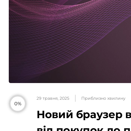
29 травня, 2025
Приблизно хвилину
0%
Новий браузер в
від покупок до 