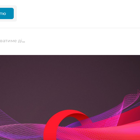
ттю
Новий браузер від Opera виконуватиме дії за користувача — від покупок до програмування