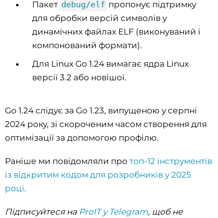
Пакет
debug/elf
пропонує підтримку
для обробки версій символів у
динамічних файлах ELF (виконуваний і
компонований формати).
Для Linux Go 1.24 вимагає ядра Linux
версії 3.2 або новішої.
Go 1.24 слідує за Go 1.23, випущеною у серпні
2024 року, зі скороченим часом створення для
оптимізації за допомогою профілю.
Раніше ми повідомляли про
топ-12 інструментів
із відкритим кодом для розробників у 2025
році
.
Підписуйтеся на
ProIT у Telegram
, щоб не