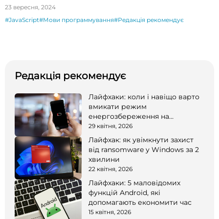
23 вересня, 2024
#JavaScript
#Мови программування
#Редакція рекомендує
Редакція рекомендує
Лайфхаки: коли і навіщо варто
вмикати режим
енергозбереження на
смартфоні
29 квітня, 2026
Лайфхак: як увімкнути захист
від ransomware у Windows за 2
хвилини
22 квітня, 2026
Лайфхаки: 5 маловідомих
функцій Android, які
допомагають економити час
15 квітня, 2026