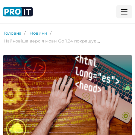
Головна
Новини
Найновіша версія мови Go 1.24 покращує продуктивність і підтримку WebAssembly