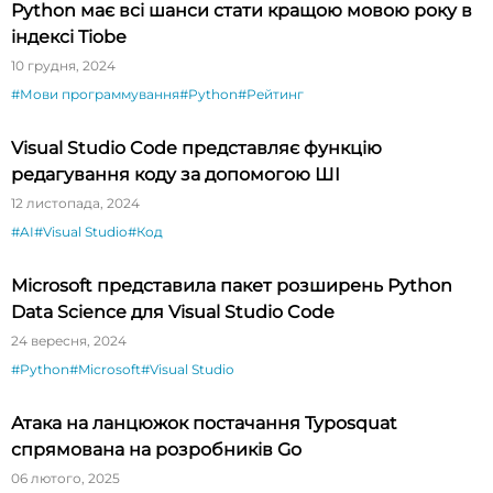
Python має всі шанси стати кращою мовою року в
індексі Tiobe
10 грудня, 2024
#Мови программування
#Python
#Рейтинг
Visual Studio Code представляє функцію
редагування коду за допомогою ШI
12 листопада, 2024
#AI
#Visual Studio
#Код
Microsoft представила пакет розширень Python
Data Science для Visual Studio Code
24 вересня, 2024
#Python
#Microsoft
#Visual Studio
Атака на ланцюжок постачання Typosquat
спрямована на розробників Go
06 лютого, 2025