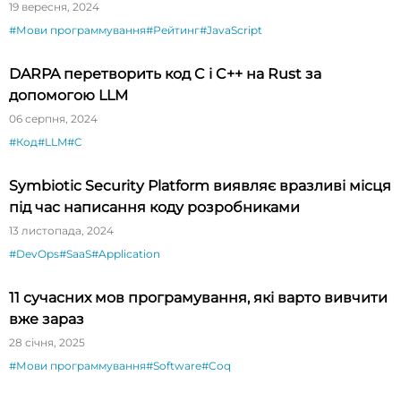
19 вересня, 2024
#Мови программування
#Рейтинг
#JavaScript
DARPA перетворить код C і C++ на Rust за
допомогою LLM
06 серпня, 2024
#Код
#LLM
#C
Symbiotic Security Platform виявляє вразливі місця
під час написання коду розробниками
13 листопада, 2024
#DevOps
#SaaS
#Application
11 сучасних мов програмування, які варто вивчити
вже зараз
28 січня, 2025
#Мови программування
#Software
#Coq