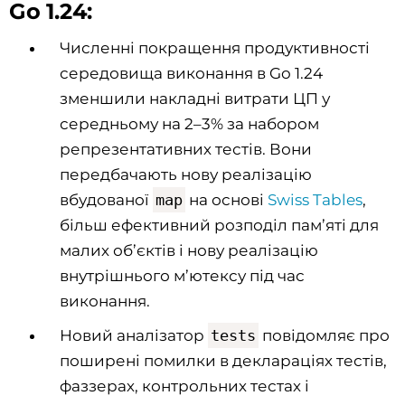
Go 1.24:
Численні покращення продуктивності
середовища виконання в Go 1.24
зменшили накладні витрати ЦП у
середньому на 2–3% за набором
репрезентативних тестів. Вони
передбачають нову реалізацію
вбудованої
map
на основі
Swiss Tables
,
більш ефективний розподіл пам’яті для
малих об’єктів і нову реалізацію
внутрішнього м’ютексу під час
виконання.
Новий аналізатор
tests
повідомляє про
поширені помилки в деклараціях тестів,
фаззерах, контрольних тестах і