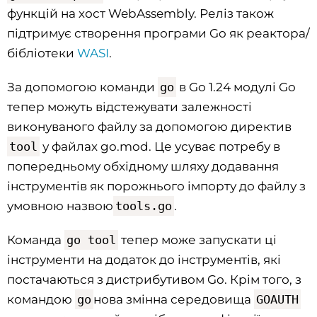
функцій на хост WebAssembly. Реліз також
підтримує створення програми Go як реактора/
бібліотеки
WASI
.
За допомогою команди
go
в Go 1.24 модулі Go
тепер можуть відстежувати залежності
виконуваного файлу за допомогою директив
tool
у файлах go.mod. Це усуває потребу в
попередньому обхідному шляху додавання
інструментів як порожнього імпорту до файлу з
умовною назвою
tools.go
.
Команда
go tool
тепер може запускати ці
інструменти на додаток до інструментів, які
постачаються з дистрибутивом Go. Крім того, з
командою
go
нова змінна середовища
GOAUTH