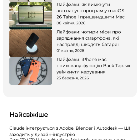
Лайфхаки: як вимкнути
автозапуск програм у macOS
26 Tahoe і пришвидшити Mac
08 квітня, 2026
Лайфхаки: чотири міфи про
заряджання смартфона, які
насправді шкодять батареї
01 квітня, 2026
Лайфхаки. iPhone має
приховану функцію Back Tap: як
увімкнути керування
25 березня, 2026
Найсвіжіше
Claude інтегрується з Adobe, Blender і Autodesk — ШІ
заходить у дизайн-індустрію
Razr 70 і 70 Ultra офіційно: Motorola показала нове