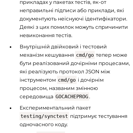
прикладах у пакетах тестів, як-от
неправильні підписи або приклади, які
документують неіснуючі ідентифікатори.
Деякі з цих помилок можуть спричинити
невиконання тестів.
Внутрішній двійковий і тестовий
механізм кешування
cmd/go
тепер може
бути реалізований дочірніми процесами,
які реалізують протокол JSON між
інструментом
cmd/go
і дочірнім
процесом, названим змінною
середовища
GOCACHEPROG
.
Експериментальний пакет
testing/synctest
підтримує тестування
одночасного коду.