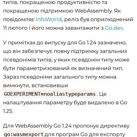
типів, покращеною продуктивністю та
покращеною підтримкою WebAssembly. Як
повідомляє
InfoWorld
, реліз був оприлюднений
11 лютого і його можна завантажити з
Go.dev
.
У примітках до випуску для Go 1.24 зазначено,
що він забезпечує повну підтримку загальних
псевдонімів типів, у яких псевдонім типу може
бути параметризований як визначений тип.
Зараз псевдоніми загального типу можна
вимкнути, встановивши
GOEXPERIMENT=noaliastypeparams
. Це
налаштування параметру буде видалено в Go
1.25.
Для WebAssembly Go 1.24 пропонує директиву
go:wasmexport
для програм Go для експорту