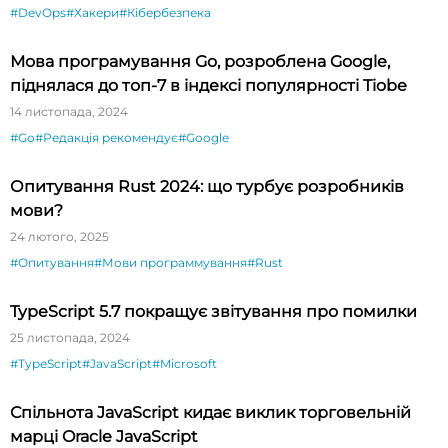
#DevOps
#Хакери
#Кібербезпека
Мова програмування Go, розроблена Google,
піднялася до топ-7 в індексі популярності Tiobe
14 листопада, 2024
#Go
#Редакція рекомендує
#Google
Опитування Rust 2024: що турбує розробників
мови?
24 лютого, 2025
#Опитування
#Мови программування
#Rust
TypeScript 5.7 покращує звітування про помилки
25 листопада, 2024
#TypeScript
#JavaScript
#Microsoft
Спільнота JavaScript кидає виклик торговельній
марці Oracle JavaScript