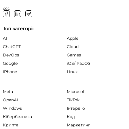
ссс
Топ категорії
AI
Apple
ChatGPT
Cloud
DevOps
Games
Google
iOS/iPadOS
iPhone
Linux
Meta
Microsoft
OpenAI
TikTok
Windows
Інтервʼю
Кібербезпека
Код
Крипта
Маркетинг