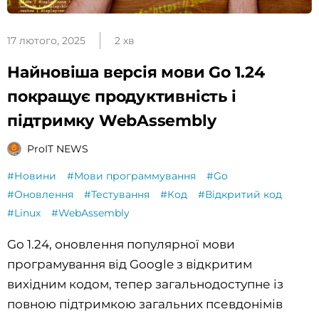
17 лютого, 2025
2 хв
Найновіша версія мови Go 1.24
покращує продуктивність і
підтримку WebAssembly
ProIT NEWS
#Новини
#Мови программування
#Go
#Оновлення
#Тестування
#Код
#Відкритий код
#Linux
#WebAssembly
Go 1.24, оновлення популярної мови
програмування від Google з відкритим
вихідним кодом, тепер загальнодоступне із
повною підтримкою загальних псевдонімів