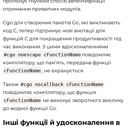
пропонує гнучкий спосіб автентифікації
отримання приватних модулів.
Cgo для створення пакетів Go, які викликають
код C, тепер підтримує нові анотації для
функцій C для покращення продуктивності під
час виконання. З цими вдосконаленнями
#cgo noescape cFunctionName
повідомляє
компілятору, що пам’ять, передана функції
cFunctionName
, не екранується.
Також
#cgo nocallback cFunctionName
повідомляє компілятору, що функція
cFunctionName
не виконує зворотного виклику
до жодної функції Go.
Інші функції й удосконалення в