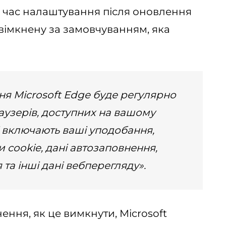
д час налаштування після оновлення
вімкнену за замовчуванням, яка
ня Microsoft Edge буде регулярно
аузерів, доступних на вашому
і включають ваші уподобання,
 cookie, дані автозаповнення,
а інші дані вебперегляду».
ння, як це вимкнути, Microsoft