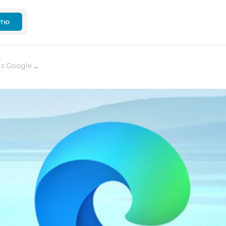
ттю
Microsoft Edge «краде» ваші дані з Google Chrome