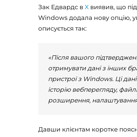
Зак Едвардс в
X
виявив, що пі
Windows додала нову опцію, у
описується так:
«Після вашого підтверджен
отримувати дані з інших бр
пристрої з Windows. Ці дан
історію вебперегляду, файли
розширення, налаштування т
Давши клієнтам коротке поясне