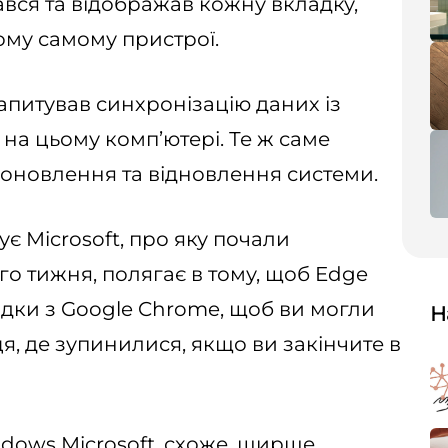
ався та відображав кожну вкладку,
ому самому пристрої.
апитував синхронізацію даних із
на цьому комп’ютері. Те ж саме
 оновлення та відновлення системи.
ує Microsoft, про яку почали
о тижня, полягає в тому, щоб Edge
ладки з Google Chrome, щоб ви могли
Н
я, де зупинилися, якщо ви закінчите в
dows Microsoft, схоже, ширше