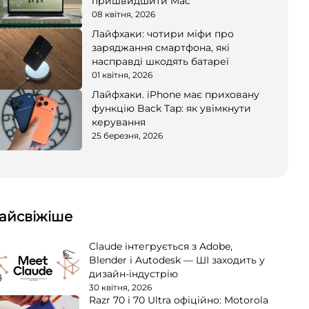
пришвидшити Mac
08 квітня, 2026
Лайфхаки: чотири міфи про
заряджання смартфона, які
насправді шкодять батареї
01 квітня, 2026
Лайфхаки. iPhone має приховану
функцію Back Tap: як увімкнути
керування
25 березня, 2026
айсвіжіше
Claude інтегрується з Adobe,
Blender і Autodesk — ШІ заходить у
дизайн-індустрію
30 квітня, 2026
Razr 70 і 70 Ultra офіційно: Motorola