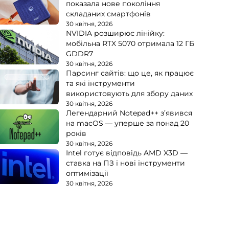
показала нове покоління
складаних смартфонів
30 квітня, 2026
NVIDIA розширює лінійку:
мобільна RTX 5070 отримала 12 ГБ
GDDR7
30 квітня, 2026
Парсинг сайтів: що це, як працює
та які інструменти
використовують для збору даних
30 квітня, 2026
Легендарний Notepad++ з’явився
на macOS — уперше за понад 20
років
30 квітня, 2026
Intel готує відповідь AMD X3D —
ставка на ПЗ і нові інструменти
оптимізації
30 квітня, 2026