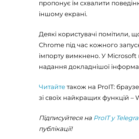
пропонує їм схвалити поведінк
іншому екрані.
Деякі користувачі помітили, 
Chrome під час кожного запус
імпорту вимкнено. У Microsoft
надання докладнішої інформац
Читайте
також на ProIT: браузе
зі своїх найкращих функцій – W
Підписуйтеся на
ProIT у Telegr
публікації!