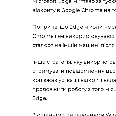
Microsoft Edge миттєво запуск
відкриту в Google Chrome на т
Попри те, що Edge ніколи не з
Chrome і не використовувався 
сталося на іншій машині після
Інша стратегія, яку використов
отримувати повідомлення цьог
копіював усі ваші відкриті вк
продовжити роботу з того місц
Edge.
З останніми оновленнями Win