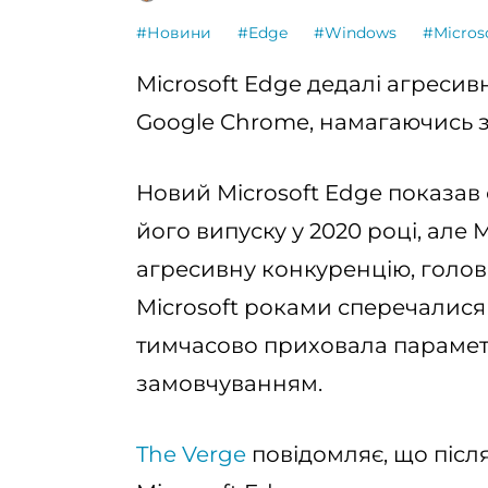
#Новини
#Edge
#Windows
#Micros
Microsoft Edge дедалі агресив
Google Chrome, намагаючись 
Новий Microsoft Edge показав
його випуску у 2020 році, але 
агресивну конкуренцію, голов
Microsoft роками сперечалися 
тимчасово приховала парамет
замовчуванням.
The Verge
повідомляє, що післ