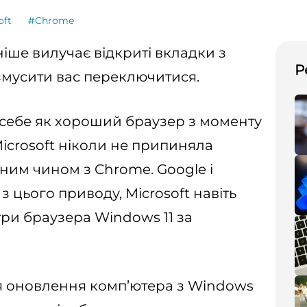
oft
#Chrome
ніше вилучає відкриті вкладки з
Р
змусити вас переключитися.
 себе як хороший браузер з моменту
Microsoft ніколи не припиняла
ним чином з Chrome. Google і
з цього приводу, Microsoft навіть
ри браузера Windows 11 за
я оновлення комп’ютера з Windows