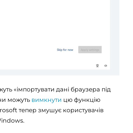
жуть «імпортувати дані браузера під
они можуть
вимкнути
цю функцію
rosoft тепер змушує користувачів
Windows.