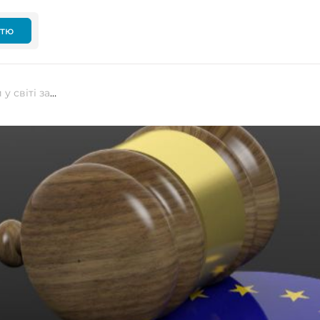
ттю
Європарламент ухвалив перший у світі закон про ШІ: обмеження і ризики