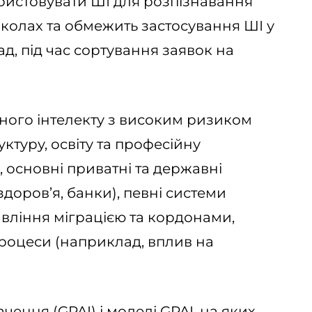
ристовувати ШІ для розпізнавання
школах та обмежить застосування ШІ у
д, під час сортування заявок на
ого інтелекту з високим ризиком
туру, освіту та професійну
 основні приватні та державні
доров’я, банки), певні системи
вління міграцією та кордонами,
роцеси (наприклад, вплив на
ення (GPAI) і моделі GPAI, на яких