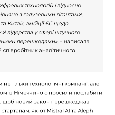
ифрових технологій і відносно
вняно з галузевими гігантами,
та Китай, амбіції ЄС щодо
 й лідерства у сфері штучного
начними перешкодами»,
– написала
й співробітник аналітичного
не тільки технологічні компанії, але
азом із Німеччиною просили послабити
ли, щоб новий закон перешкоджав
артапам, як-от Mistral AI та Aleph