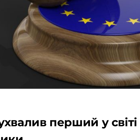
хвалив перший у світі 
зики