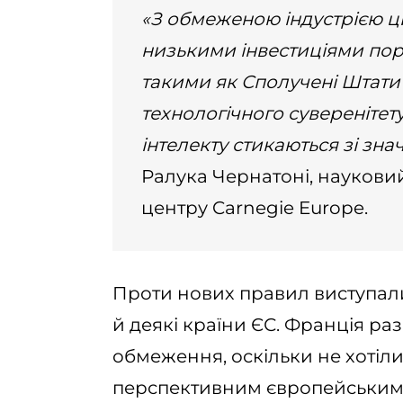
«З обмеженою індустрією ц
низькими інвестиціями порі
такими як Сполучені Штати 
технологічного суверенітету
інтелекту стикаються зі з
Ралука Чернатоні, наукови
центру Carnegie Europe.
Проти нових правил виступали 
й деякі країни ЄС. Франція р
обмеження, оскільки не хоті
перспективним європейським ст