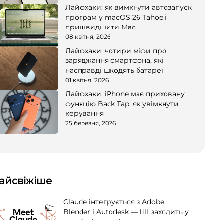
Лайфхаки: як вимкнути автозапуск
програм у macOS 26 Tahoe і
пришвидшити Mac
08 квітня, 2026
Лайфхаки: чотири міфи про
заряджання смартфона, які
насправді шкодять батареї
01 квітня, 2026
Лайфхаки. iPhone має приховану
функцію Back Tap: як увімкнути
керування
25 березня, 2026
айсвіжіше
Claude інтегрується з Adobe,
Blender і Autodesk — ШІ заходить у