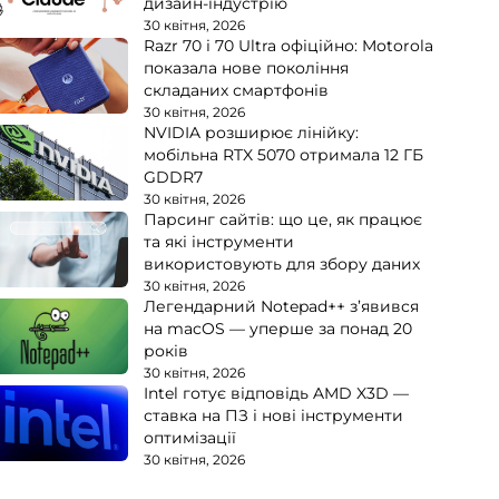
дизайн-індустрію
30 квітня, 2026
Razr 70 і 70 Ultra офіційно: Motorola
показала нове покоління
складаних смартфонів
30 квітня, 2026
NVIDIA розширює лінійку:
мобільна RTX 5070 отримала 12 ГБ
GDDR7
30 квітня, 2026
Парсинг сайтів: що це, як працює
та які інструменти
використовують для збору даних
30 квітня, 2026
Легендарний Notepad++ з’явився
на macOS — уперше за понад 20
років
30 квітня, 2026
Intel готує відповідь AMD X3D —
ставка на ПЗ і нові інструменти
оптимізації
30 квітня, 2026