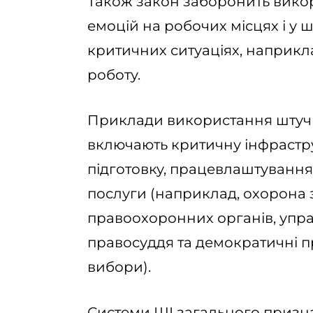
Також закон заборонить вико
емоцій на робочих місцях і у 
критичних ситуаціях, наприкла
роботу.
Приклади використання штучн
включають критичну інфраструк
підготовку, працевлаштування,
послуги (наприклад, охорона з
правоохоронних органів, упра
правосуддя та демократичні п
вибори).
Системи ШІ загального признач