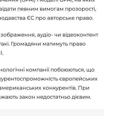
овідати певним вимогам прозорості,
одавства ЄС про авторське право.
 зображення, аудіо- чи відеоконтент
 такі. Громадяни матимуть право
І.
нологічні компанії побоюються, що
курентоспроможність європейських
американських конкурентів. При
жають закон недостатньо дієвим.