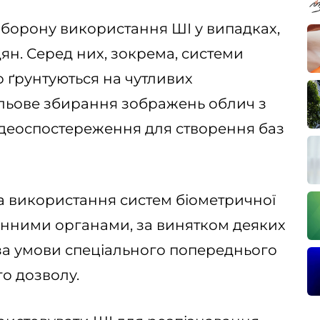
борону використання ШІ у випадках,
ян. Серед них, зокрема, системи
о ґрунтуються на чутливих
ільове збирання зображень облич з
відеоспостереження для створення баз
а використання систем біометричної
ронними органами, за винятком деяких
 за умови спеціального попереднього
о дозволу.