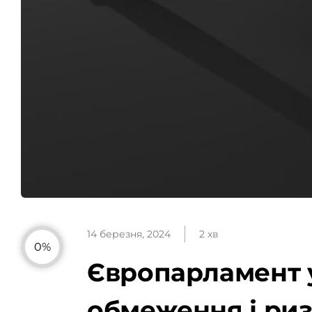
14 березня, 2024
2 хв
0%
Європарламент у
обмеження і ри