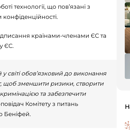
оті технології, що повʼязані з
 конфіденційності.
підписання країнами-членами ЄС та
у ЄС.
у світі обов’язковий до виконання
т, щоб зменшити ризики, створити
скримінацією та забезпечити
оповідач Комітету з питань
Н
о Беніфей.