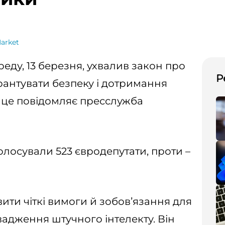
Market
еду, 13 березня, ухвалив закон про
Р
рантувати безпеку і дотримання
 це повідомляє пресслужба
олосували 523 євродепутати, проти –
ити чіткі вимоги й зобовʼязання для
овадження штучного інтелекту. Він