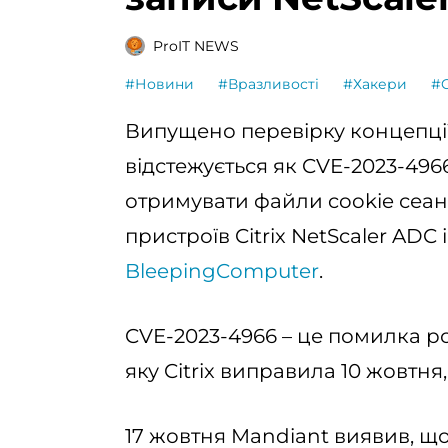
ProIT NEWS
#Новини
#Вразливості
#Хакери
#C
Випущено перевірку концепції (
відстежується як CVE-2023-49
отримувати файли cookie сеанс
пристроїв Citrix NetScaler ADC
BleepingComputer
.
CVE-2023-4966 – це помилка р
яку Citrix виправила 10 жовтня
17 жовтня Mandiant виявив, що