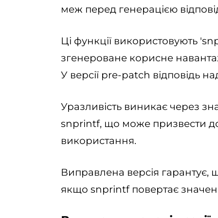
меж перед генерацією відповід
Ці функції використовують 'snpr
згенероване корисне наванта
У версії pre-patch відповідь н
Уразливість виникає через зн
snprintf, що може призвести д
використання.
Виправлена версія гарантує, щ
якщо snprintf повертає значен