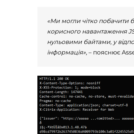
«Ми могли чітко побачити ба
корисного навантаження JS
нульовими байтами, у відпов
інформація»,
– пояснює Asset