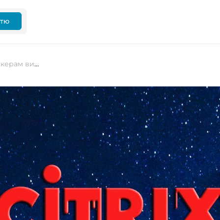
ттю
Експлойт Citrix Bleed дозволяє хакерам викрадати облікові записи NetScaler