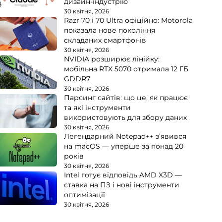
дизайн-індустрію
30 квітня, 2026
Razr 70 і 70 Ultra офіційно: Motorola
показала нове покоління
складаних смартфонів
30 квітня, 2026
NVIDIA розширює лінійку:
мобільна RTX 5070 отримала 12 ГБ
GDDR7
30 квітня, 2026
Парсинг сайтів: що це, як працює
та які інструменти
використовують для збору даних
30 квітня, 2026
Легендарний Notepad++ з’явився
на macOS — уперше за понад 20
років
30 квітня, 2026
Intel готує відповідь AMD X3D —
ставка на ПЗ і нові інструменти
оптимізації
30 квітня, 2026