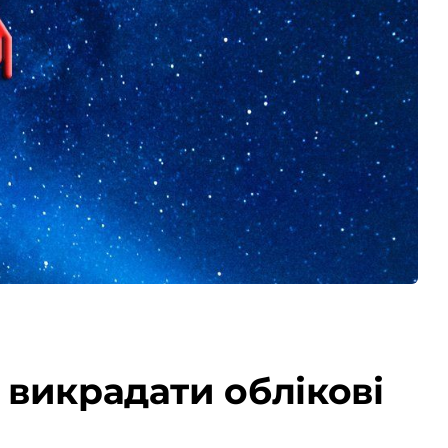
 викрадати облікові