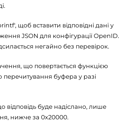
і.
intf', щоб вставити відповідні дані у
ження JSON для конфігурації OpenID.
адсилається негайно без перевірок.
ачення, що повертається функцією
о перечитування буфера у разі
о відповідь буде надіслано, лише
ня, нижче за 0x20000.