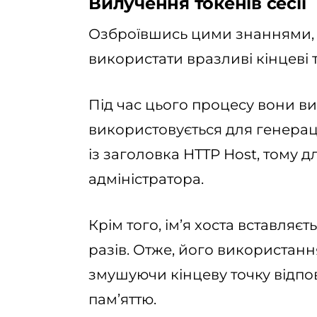
Вилучення токенів сесії
Озброївшись цими знаннями, 
використати вразливі кінцеві т
Під час цього процесу вони ви
використовується для генерац
із заголовка HTTP Host, тому д
адміністратора.
Крім того, ім’я хоста вставляє
разів. Отже, його використанн
змушуючи кінцеву точку відпо
пам’яттю.