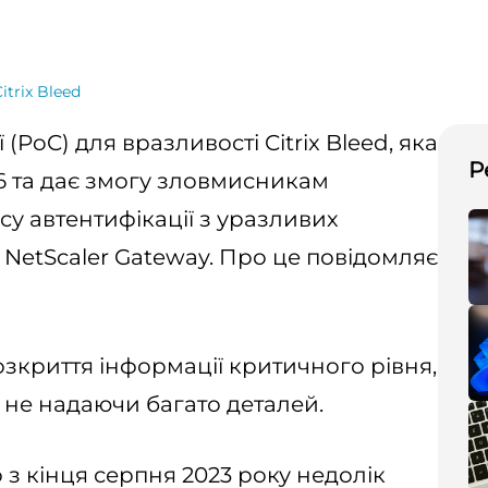
itrix Bleed
PoC) для вразливості Citrix Bleed, яка
Р
66 та дає змогу зловмисникам
у автентифікації з уразливих
 і NetScaler Gateway. Про це повідомляє
озкриття інформації критичного рівня,
, не надаючи багато деталей.
 з кінця серпня 2023 року недолік