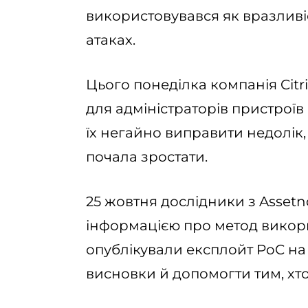
використовувався як вразливі
атаках.
Цього понеділка компанія Cit
для адміністраторів пристроїв
їх негайно виправити недолік
почала зростати.
25 жовтня дослідники з Asset
інформацією про метод викор
опублікували експлойт PoC на
висновки й допомогти тим, хт