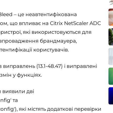
Bleed – це неавтентифікована
ом, що впливає на Citrix NetScaler ADC
пристрої, які використовуються для
 впровадження брандмауера,
тентифікації користувачів.
 виправлень (13.1-48.47) і виправлені
 змін у функціях.
 виявили дві
fig' та
nfig'), які містять додаткові перевірки