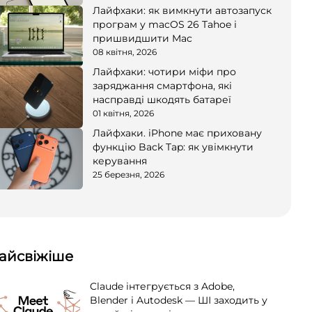
Лайфхаки: як вимкнути автозапуск
програм у macOS 26 Tahoe і
пришвидшити Mac
08 квітня, 2026
Лайфхаки: чотири міфи про
заряджання смартфона, які
насправді шкодять батареї
01 квітня, 2026
Лайфхаки. iPhone має приховану
функцію Back Tap: як увімкнути
керування
25 березня, 2026
айсвіжіше
Claude інтегрується з Adobe,
Blender і Autodesk — ШІ заходить у