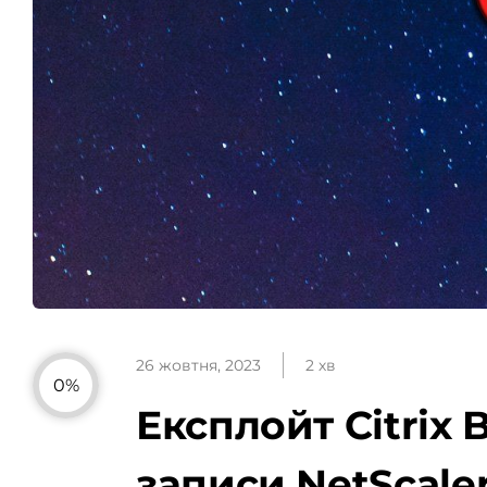
26 жовтня, 2023
2 хв
0%
Експлойт Citrix
записи NetScale