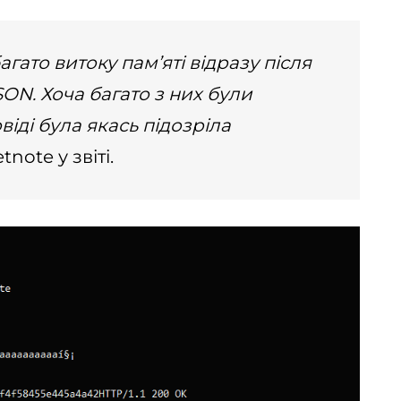
гато витоку пам’яті відразу після
ON. Хоча багато з них були
іді була якась підозріла
note у звіті.