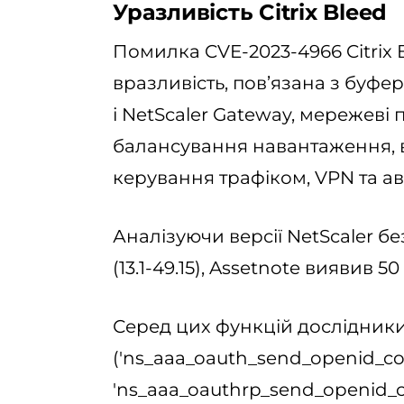
Уразливість Citrix Bleed
Помилка CVE-2023-4966 Citrix 
вразливість, пов’язана з буфер
і NetScaler Gateway, мережеві 
балансування навантаження,
керування трафіком, VPN та ав
Аналізуючи версії NetScaler без
(13.1-49.15), Assetnote виявив 50
Серед цих функцій дослідники
('ns_aaa_oauth_send_openid_con
'ns_aaa_oauthrp_send_openid_co