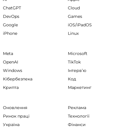
ChatGPT
Cloud
DevOps
Games
Google
iOS/iPadOS
iPhone
Linux
Meta
Microsoft
OpenAI
TikTok
Windows
Інтервʼю
Кібербезпека
Код
Крипта
Маркетинг
Оновлення
Реклама
Ринок праці
Технології
Україна
Фінанси