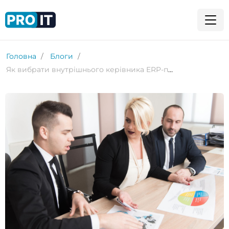
Головна
Блоги
Як вибрати внутрішнього керівника ERP-проєкту?