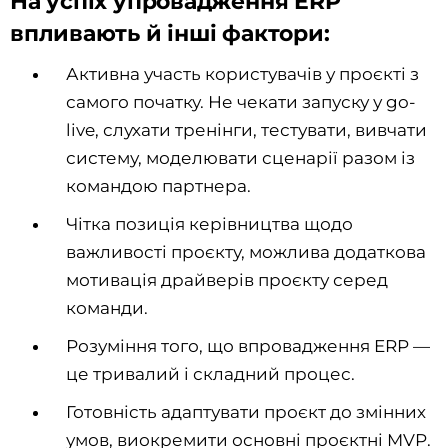
На успіх упровадження ERP
впливають й інші фактори:
Активна участь користувачів у проєкті з
самого початку. Не чекати запуску у go-
live, слухати тренінги, тестувати, вивчати
систему, моделювати сценарії разом із
командою партнера.
Чітка позиція керівництва щодо
важливості проєкту, можлива додаткова
мотивація драйверів проєкту серед
команди.
Розуміння того, що впровадження ERP —
це тривалий і складний процес.
Готовність адаптувати проєкт до змінних
умов, виокремити основні проєктні MVP.