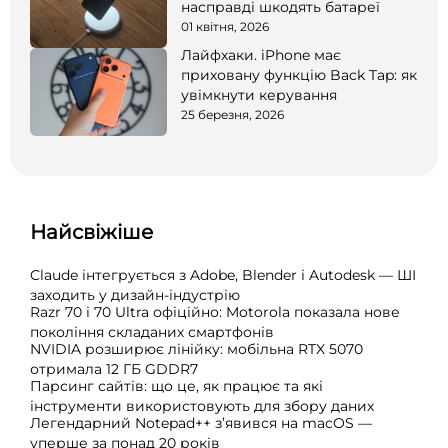
насправді шкодять батареї
01 квітня, 2026
Лайфхаки. iPhone має
приховану функцію Back Tap: як
увімкнути керування
25 березня, 2026
Найсвіжіше
Claude інтегрується з Adobe, Blender і Autodesk — ШІ
заходить у дизайн-індустрію
Razr 70 і 70 Ultra офіційно: Motorola показала нове
покоління складаних смартфонів
NVIDIA розширює лінійку: мобільна RTX 5070
отримала 12 ГБ GDDR7
Парсинг сайтів: що це, як працює та які
інструменти використовують для збору даних
Легендарний Notepad++ з’явився на macOS —
уперше за понад 20 років