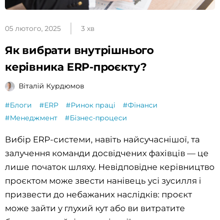
05 лютого, 2025
3 хв
Як вибрати внутрішнього
керівника ERP-проєкту?
Віталій Курдюмов
#Блоги
#ERP
#Ринок праці
#Фінанси
#Менеджмент
#Бізнес-процеси
Вибір ERP-системи, навіть найсучаснішої, та
залучення команди досвідчених фахівців — це
лише початок шляху. Невідповідне керівництво
проєктом може звести нанівець усі зусилля і
призвести до небажаних наслідків: проєкт
може зайти у глухий кут або ви витратите