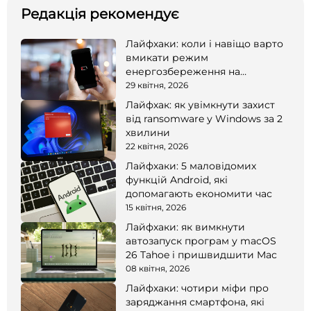
Редакція рекомендує
Лайфхаки: коли і навіщо варто
вмикати режим
енергозбереження на
смартфоні
29 квітня, 2026
Лайфхак: як увімкнути захист
від ransomware у Windows за 2
хвилини
22 квітня, 2026
Лайфхаки: 5 маловідомих
функцій Android, які
допомагають економити час
15 квітня, 2026
Лайфхаки: як вимкнути
автозапуск програм у macOS
26 Tahoe і пришвидшити Mac
08 квітня, 2026
Лайфхаки: чотири міфи про
заряджання смартфона, які