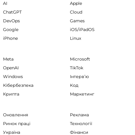
AI
Apple
ChatGPT
Cloud
DevOps
Games
Google
iOS/iPadOS
iPhone
Linux
Meta
Microsoft
OpenAI
TikTok
Windows
Інтервʼю
Кібербезпека
Код
Крипта
Маркетинг
Оновлення
Реклама
Ринок праці
Технології
Україна
Фінанси