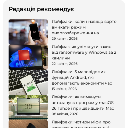
Редакція рекомендує
Лайфхаки: коли і навіщо варто
вмикати режим
енергозбереження на
смартфоні
29 квітня, 2026
Лайфхак: як увімкнути захист
від ransomware у Windows за 2
хвилини
22 квітня, 2026
Лайфхаки: 5 маловідомих
функцій Android, які
допомагають економити час
15 квітня, 2026
Лайфхаки: як вимкнути
автозапуск програм у macOS
26 Tahoe і пришвидшити Mac
08 квітня, 2026
Лайфхаки: чотири міфи про
заряджання смартфона, які