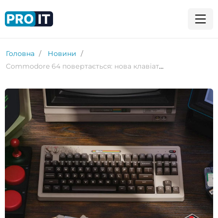
Головна
Новини
Commodore 64 повертається: нова клавіатура від 8BitDo