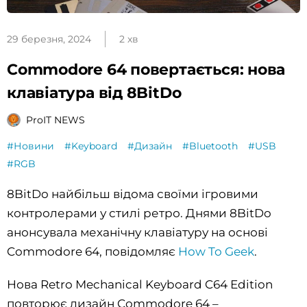
29 березня, 2024
2 хв
Commodore 64 повертається: нова
клавіатура від 8BitDo
ProIT NEWS
#Новини
#Keyboard
#Дизайн
#Bluetooth
#USB
#RGB
8BitDo найбільш відома своїми ігровими
контролерами у стилі ретро. Днями 8BitDo
анонсувала механічну клавіатуру на основі
Commodore 64, повідомляє
How To Geek
.
Нова Retro Mechanical Keyboard C64 Edition
повторює дизайн Commodore 64 –