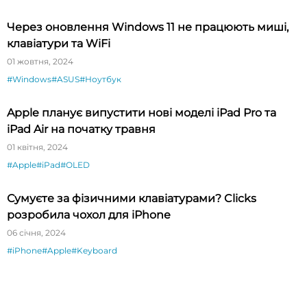
Через оновлення Windows 11 не працюють миші,
клавіатури та WiFi
01 жовтня, 2024
#Windows
#ASUS
#Ноутбук
Apple планує випустити нові моделі iPad Pro та
iPad Air на початку травня
01 квітня, 2024
#Apple
#iPad
#OLED
Сумуєте за фізичними клавіатурами? Clicks
розробила чохол для iPhone
06 січня, 2024
#iPhone
#Apple
#Keyboard