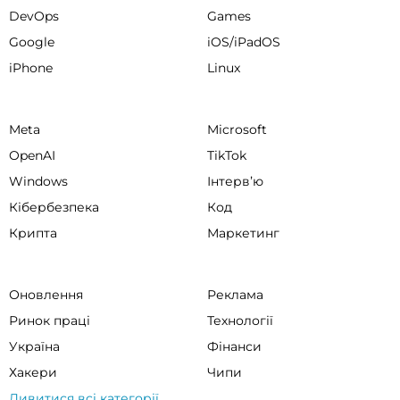
DevOps
Games
Google
iOS/iPadOS
iPhone
Linux
Meta
Microsoft
OpenAI
TikTok
Windows
Інтервʼю
Кібербезпека
Код
Крипта
Маркетинг
Оновлення
Реклама
Ринок праці
Технології
Україна
Фінанси
Хакери
Чипи
Дивитися всі категорії