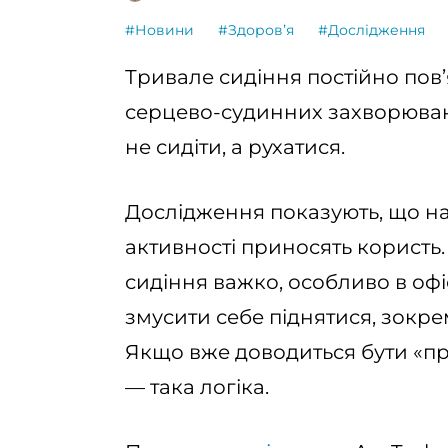
#Новини
#Здоровʼя
#Дослідження
Тривале сидіння постійно пов
серцево-судинних захворюван
не сидіти, а рухатися.
Дослідження показують, що нав
активності приносять користь.
сидіння важко, особливо в офісі
змусити себе піднятися, зокре
Якщо вже доводиться бути «пр
— така логіка.