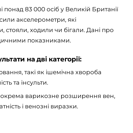
 понад 83 000 осіб у Великій Британії
осили акселерометри, які
, стояли, ходили чи бігали. Дані про
едичними показниками.
ьтати на дві категорії:
вання, такі як ішемічна хвороба
сть та інсульти.
Зокрема варикозне розширення вен,
тність і венозні виразки.