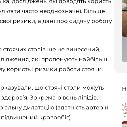
ika, досліджень, які доводять користь
зультати часто неоднозначні. Більше
свої ризики, а дані про сидячу роботу
 стоячих столів ще не винесений,
слідження, які пропонують найбільш
у користь і ризики роботи стоячи.
оказували, що стоячі столи можуть
Н
доров’я. Зокрема рівень ліпідів,
ріальну дилатацію (здатність артерій
 підвищений кровообіг).