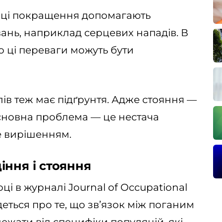
и ці покращення допомагають
нь, наприклад серцевих нападів. В
що ці переваги можуть бути
ів теж має підґрунтя. Адже стояння —
 основна проблема — це нестача
не вирішенням.
іння і стояння
році в журналі Journal of Occupational
деться про те, що зв’язок між поганим