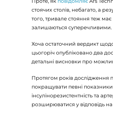
Проте, як
повідомляє
Ars Techn
стоячих столів, небагато, а ре
того, тривале стояння теж має 
залишаються суперечливими.
Хоча остаточний вердикт щодо
цьогоріч опубліковано два до
детальні висновки про можлив
Протягом років дослідження п
покращувати певні показники з
інсулінорезистентність та арте
розширюватися у відповідь на