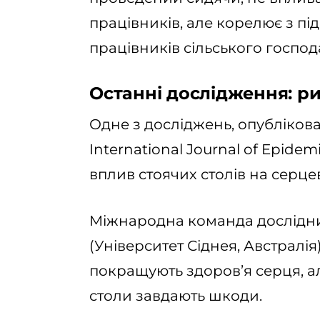
працівників, але корелює з п
працівників сільського господ
Останні дослідження: ри
Одне з досліджень, опубліков
International Journal of Epide
вплив стоячих столів на серце
Міжнародна команда дослідни
(Університет Сіднея, Австралія
покращують здоров’я серця, ал
столи завдають шкоди.