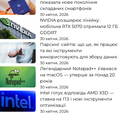
показала нове покоління
складаних смартфонів
30 квітня, 2026
NVIDIA розширює лінійку:
мобільна RTX 5070 отримала 12 ГБ
GDDR7
30 квітня, 2026
Парсинг сайтів: що це, як працює
та які інструменти
використовують для збору даних
30 квітня, 2026
Легендарний Notepad++ з’явився
на macOS — уперше за понад 20
років
30 квітня, 2026
Intel готує відповідь AMD X3D —
ставка на ПЗ і нові інструменти
оптимізації
30 квітня, 2026