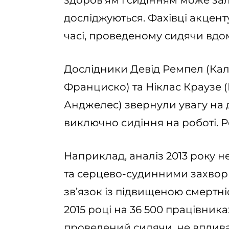
здоров’ям і сидінням може зал
досліджуються. Фахівці акценту
часі, проведеному сидячи вдо
Дослідники Девід Ремпел (Кал
Франциско) та Ніклас Краузе (
Анджелес) звернули увагу на 
виключно сидіння на роботі. 
Наприклад, аналіз 2013 року н
та серцево-судинними захвор
зв’язок із підвищеною смертні
2015 році на 36 500 працівниках
проведений сидячи, не вплива