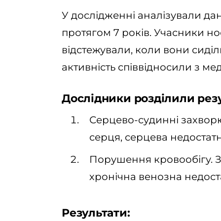
У дослідженні аналізували дані
протягом 7 років. Учасники н
відстежували, коли вони сиділи
активність співвідносили з м
Дослідники розділили резул
Серцево-судинні захворю
серця, серцева недостатні
Порушення кровообігу. 
хронічна венозна недоста
Результати: