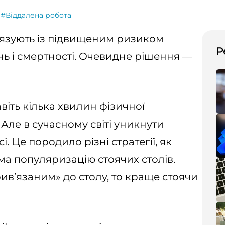
#Віддалена робота
’язують із підвищеним ризиком
Р
ь і смертності. Очевидне рішення —
іть кілька хвилин фізичної
 Але в сучасному світі уникнути
. Це породило різні стратегії, як
ма популяризацію стоячих столів.
ив’язаним» до столу, то краще стоячи