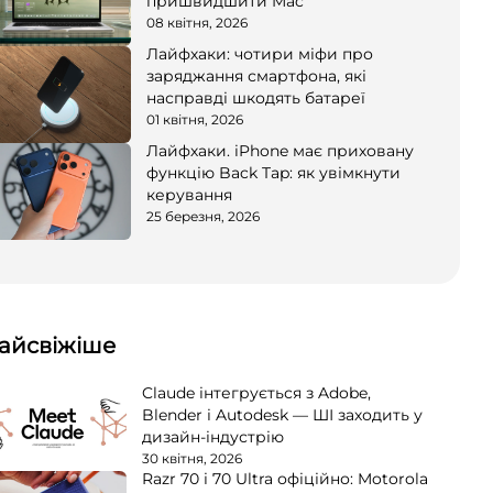
пришвидшити Mac
08 квітня, 2026
Лайфхаки: чотири міфи про
заряджання смартфона, які
насправді шкодять батареї
01 квітня, 2026
Лайфхаки. iPhone має приховану
функцію Back Tap: як увімкнути
керування
25 березня, 2026
айсвіжіше
Claude інтегрується з Adobe,
Blender і Autodesk — ШІ заходить у
дизайн-індустрію
30 квітня, 2026
Razr 70 і 70 Ultra офіційно: Motorola