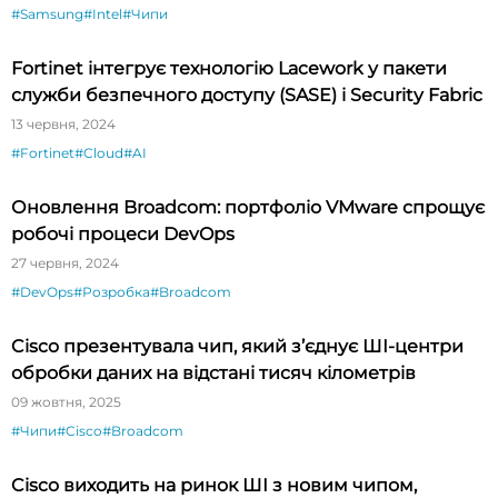
#Samsung
#Intel
#Чипи
Fortinet інтегрує технологію Lacework у пакети
служби безпечного доступу (SASE) і Security Fabric
13 червня, 2024
#Fortinet
#Cloud
#AI
Оновлення Broadcom: портфоліо VMware спрощує
робочі процеси DevOps
27 червня, 2024
#DevOps
#Розробка
#Broadcom
Cisco презентувала чип, який з’єднує ШІ-центри
обробки даних на відстані тисяч кілометрів
09 жовтня, 2025
#Чипи
#Cisco
#Broadcom
Cisco виходить на ринок ШІ з новим чипом,