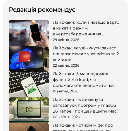
Редакція рекомендує
Лайфхаки: коли і навіщо варто
вмикати режим
енергозбереження на
смартфоні
29 квітня, 2026
Лайфхак: як увімкнути захист
від ransomware у Windows за 2
хвилини
22 квітня, 2026
Лайфхаки: 5 маловідомих
функцій Android, які
допомагають економити час
15 квітня, 2026
Лайфхаки: як вимкнути
автозапуск програм у macOS
26 Tahoe і пришвидшити Mac
08 квітня, 2026
Лайфхаки: чотири міфи про
заряджання смартфона, які