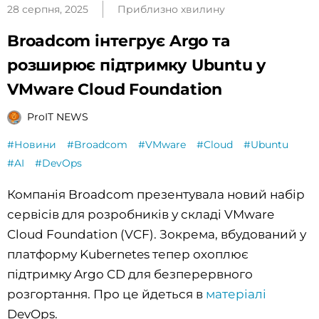
28 серпня, 2025
Приблизно хвилину
Broadcom інтегрує Argo та
розширює підтримку Ubuntu у
VMware Cloud Foundation
ProIT NEWS
#Новини
#Broadcom
#VMware
#Cloud
#Ubuntu
#AI
#DevOps
Компанія Broadcom презентувала новий набір
сервісів для розробників у складі VMware
Cloud Foundation (VCF). Зокрема, вбудований у
платформу Kubernetes тепер охоплює
підтримку Argo CD для безперервного
розгортання. Про це йдеться в
матеріалі
DevOps.