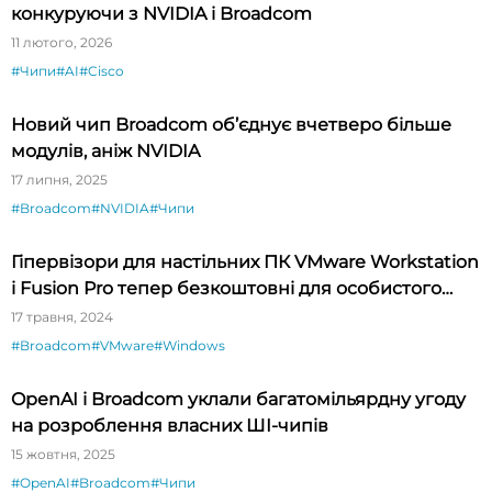
конкуруючи з NVIDIA і Broadcom
11 лютого, 2026
#Чипи
#AI
#Cisco
Новий чип Broadcom об’єднує вчетверо більше
модулів, аніж NVIDIA
17 липня, 2025
#Broadcom
#NVIDIA
#Чипи
Гіпервізори для настільних ПК VMware Workstation
і Fusion Pro тепер безкоштовні для особистого
використання
17 травня, 2024
#Broadcom
#VMware
#Windows
OpenAI і Broadcom уклали багатомільярдну угоду
на розроблення власних ШІ-чипів
15 жовтня, 2025
#OpenAI
#Broadcom
#Чипи