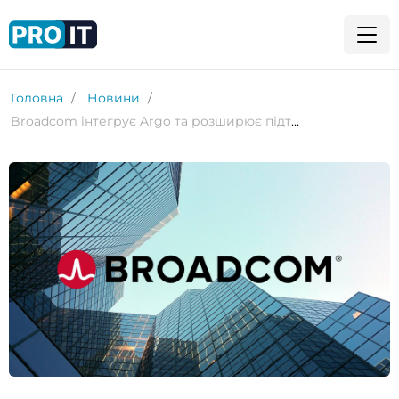
Головна
Новини
Broadcom інтегрує Argo та розширює підтримку Ubuntu у VMware Cloud Foundation