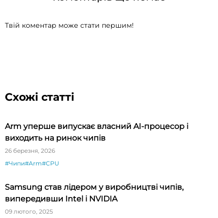
Твій коментар може стати першим!
Схожі статті
Arm уперше випускає власний AI-процесор і
виходить на ринок чипів
26 березня, 2026
#Чипи
#Arm
#CPU
Samsung став лідером у виробництві чипів,
випередивши Intel і NVIDIA
09 лютого, 2025