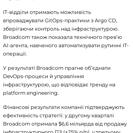
IT-відділи отримають можливість
впроваджувати GitOps-практики з Argo CD,
зберігаючи контроль над інфраструктурою.
Broadcom також показала технічного прев’ю
AI-агента, навченого автоматизувати рутинні IT-
операції.
У результаті Broadcom прагне об’єднати
DevOps-процеси й управління
інфраструктурою, що відповідає тренду на
platform engineering.
Фінансові результати компанії підтверджують
ефективність стратегії: у другому кварталі
Broadcom отримала $6,6 мільярда від продажу
інфраструктурного ПЗ (+25% р/р), у третьому