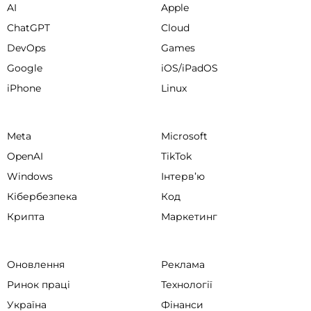
AI
Apple
ChatGPT
Cloud
DevOps
Games
Google
iOS/iPadOS
iPhone
Linux
Meta
Microsoft
OpenAI
TikTok
Windows
Інтервʼю
Кібербезпека
Код
Крипта
Маркетинг
Оновлення
Реклама
Ринок праці
Технології
Україна
Фінанси