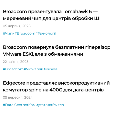
Broadcom презентувала Tomahawk 6 —
мережевий чип для центрів обробки ШІ
05 червня, 2025
#Чипи
#Broadcom
#Технології
Broadcom повернула безплатний гіпервізор
VMware ESXi, але з обмеженнями
22 квітня, 2025
#Broadcom
#VMware
#Business
Edgecore представляє високопродуктивний
комутатор spine на 400G для дата-центрів
09 вересня, 2024
#Data Centre
#Коммутатор
#Switch