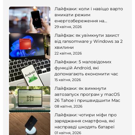
Лайфхаки: коли і навіщо варто
вмикати режим
енергозбереження на
смартфоні
29 квітня, 2026
Лайфхак: як увімкнути захист
від ransomware у Windows за 2
хвилини
22 квітня, 2026
Лайфхаки: 5 маловідомих
функцій Android, які
допомагають економити час
15 квітня, 2026
Лайфхаки: як вимкнути
автозапуск програм у macOS
26 Tahoe і пришвидшити Mac
08 квітня, 2026
Лайфхаки: чотири міфи про
заряджання смартфона, які
насправді шкодять батареї
01 квітня, 2026