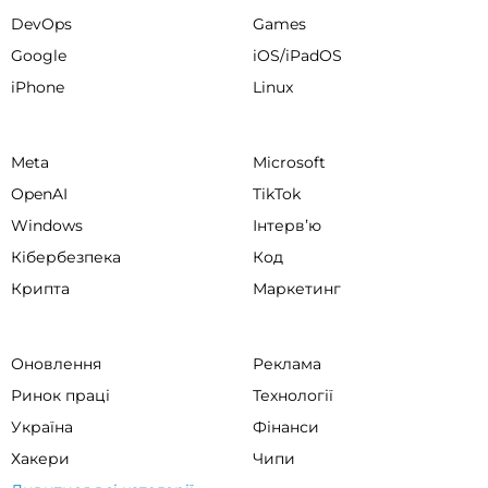
DevOps
Games
Google
iOS/iPadOS
iPhone
Linux
Meta
Microsoft
OpenAI
TikTok
Windows
Інтервʼю
Кібербезпека
Код
Крипта
Маркетинг
Оновлення
Реклама
Ринок праці
Технології
Україна
Фінанси
Хакери
Чипи