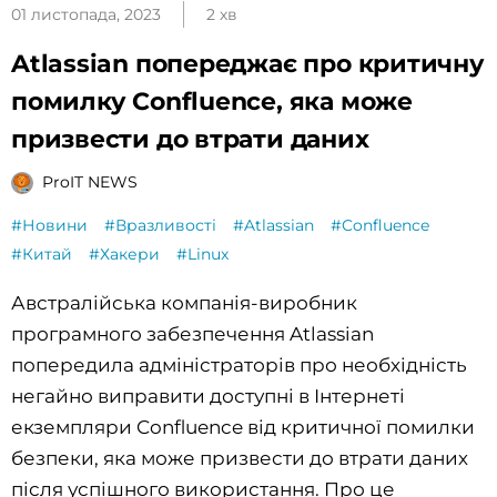
01 листопада, 2023
2 хв
Atlassian попереджає про критичну
помилку Confluence, яка може
призвести до втрати даних
ProIT NEWS
#Новини
#Вразливості
#Atlassian
#Confluence
#Китай
#Хакери
#Linux
Австралійська компанія-виробник
програмного забезпечення Atlassian
попередила адміністраторів про необхідність
негайно виправити доступні в Інтернеті
екземпляри Confluence від критичної помилки
безпеки, яка може призвести до втрати даних
після успішного використання. Про це