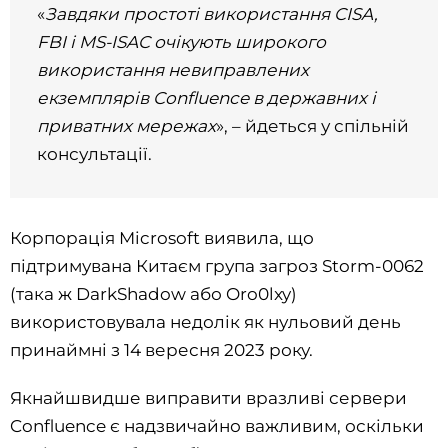
«
Завдяки простоті використання CISA,
FBI і MS-ISAC очікують широкого
використання невиправлених
екземплярів Confluence в державних і
приватних мережах
», – йдеться у спільній
консультації.
Корпорація Microsoft виявила, що
підтримувана Китаєм група загроз Storm-0062
(така ж DarkShadow або Oro0lxy)
використовувала недолік як нульовий день
принаймні з 14 вересня 2023 року.
Якнайшвидше виправити вразливі сервери
Confluence є надзвичайно важливим, оскільки