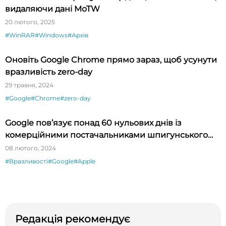
видаляючи дані MoTW
20 лютого, 2025
#WinRAR
#Windows
#Архів
Оновіть Google Chrome прямо зараз, щоб усунути
вразливість zero-day
29 травня, 2024
#Google
#Chrome
#zero-day
Google пов’язує понад 60 нульових днів із
комерційними постачальниками шпигунського
ПЗ
08 лютого, 2024
#Вразливості
#Google
#Apple
Редакція рекомендує