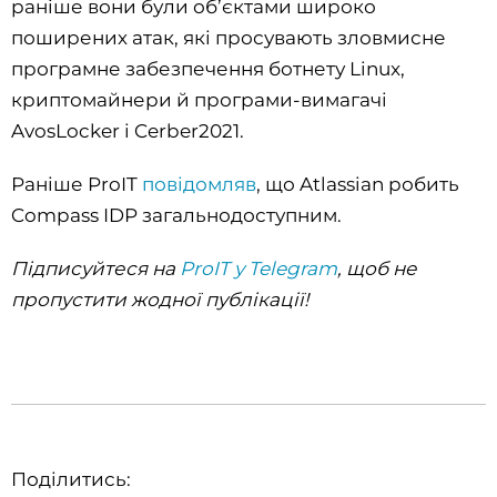
раніше вони були об’єктами широко
поширених атак, які просувають зловмисне
програмне забезпечення ботнету Linux,
криптомайнери й програми-вимагачі
AvosLocker і Cerber2021.
Раніше ProIT
повідомляв
, що Atlassian робить
Compass IDP загальнодоступним.
Підписуйтеся на
ProIT у Telegram
, щоб не
пропустити жодної публікації!
Поділитись: