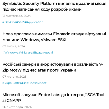
Symbiotic Security Platform виявляє вразливі місця
під час написання коду розробниками
13 листопада, 2024
#DevOps
#SaaS
#Application
Нова програма-вимагач Eldorado атакує віртуальні
машини Windows, VMware ESXi
09 липня, 2024
#Windows
#VMware
#Вразливості
Російські хакери використовували вразливість 7-
Zip MotW під час атак проти України
07 лютого, 2025
#Україна
#Війна
#Вразливості
Microsoft залучає Endor Labs до інтеграції SCA Tool
зі CNAPP
26 листопада, 2024