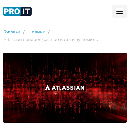
Головна
Новини
Atlassian попереджає про критичну помилку Confluence, яка може призвести до втрати даних