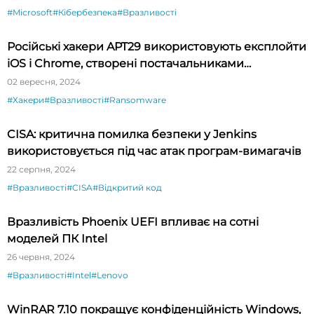
#Microsoft
#Кібербезпека
#Вразливості
Російські хакери APT29 використовують експлойти
iOS і Chrome, створені постачальниками
шпигунського ПЗ
02 вересня, 2024
#Хакери
#Вразливості
#Ransomware
CISA: критична помилка безпеки у Jenkins
використовується під час атак програм-вимагачів
22 серпня, 2024
#Вразливості
#CISA
#Відкритий код
Вразливість Phoenix UEFI впливає на сотні
моделей ПК Intel
26 червня, 2024
#Вразливості
#Intel
#Lenovo
WinRAR 7.10 покращує конфіденційність Windows,