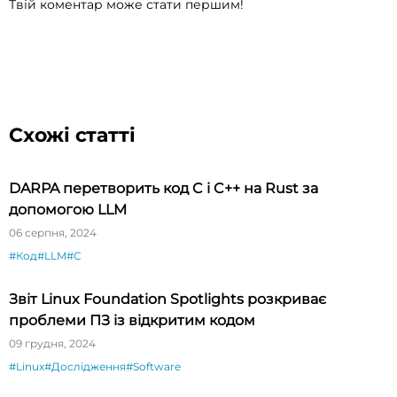
Твій коментар може стати першим!
Схожі статті
DARPA перетворить код C і C++ на Rust за
допомогою LLM
06 серпня, 2024
#Код
#LLM
#C
Звіт Linux Foundation Spotlights розкриває
проблеми ПЗ із відкритим кодом
09 грудня, 2024
#Linux
#Дослідження
#Software