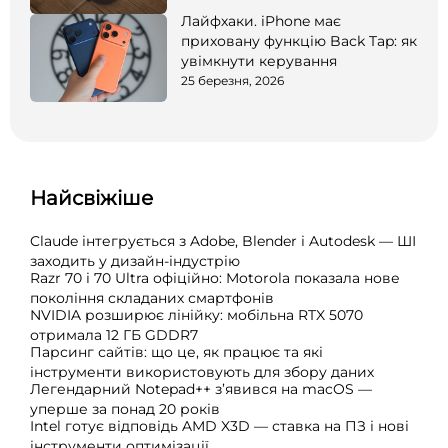
Лайфхаки. iPhone має
приховану функцію Back Tap: як
увімкнути керування
25 березня, 2026
Найсвіжіше
Claude інтегрується з Adobe, Blender і Autodesk — ШІ
заходить у дизайн-індустрію
Razr 70 і 70 Ultra офіційно: Motorola показала нове
покоління складаних смартфонів
NVIDIA розширює лінійку: мобільна RTX 5070
отримала 12 ГБ GDDR7
Парсинг сайтів: що це, як працює та які
інструменти використовують для збору даних
Легендарний Notepad++ з’явився на macOS —
уперше за понад 20 років
Intel готує відповідь AMD X3D — ставка на ПЗ і нові
інструменти оптимізації