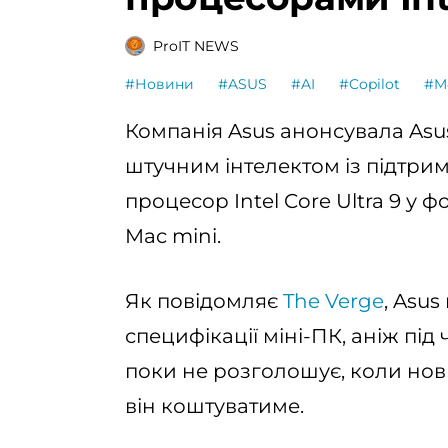
ProIT NEWS
#Новини
#ASUS
#AI
#Copilot
#M
Компанія Asus анонсувала Asus
штучним інтелектом із підтримк
процесор Intel Core Ultra 9 у
Mac mini.
Як повідомляє
The Verge
, Asu
специфікації міні-ПК, аніж під
поки не розголошує, коли нови
він коштуватиме.