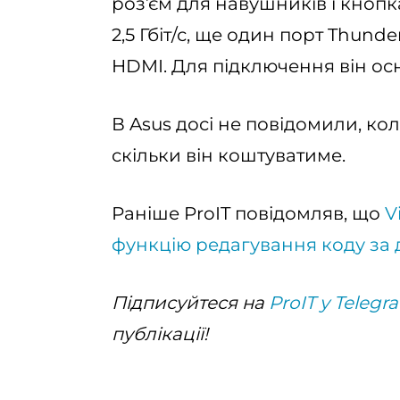
роз’єм для навушників і кнопк
2,5 Гбіт/с, ще один порт Thunde
HDMI. Для підключення він осна
В Asus досі не повідомили, кол
скільки він коштуватиме.
Раніше ProIT повідомляв, що
V
функцію редагування коду за
Підписуйтеся на
ProIT у Telegr
публікації!