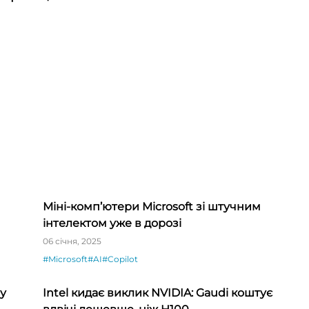
Міні-комп’ютери Microsoft зі штучним
інтелектом уже в дорозі
06 січня, 2025
#Microsoft
#AI
#Copilot
у
Intel кидає виклик NVIDIA: Gaudi коштує