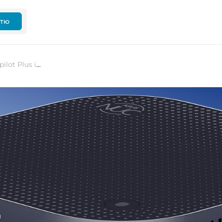
ттю
Asus анонсує перший міні-ПК Copilot Рlus із новими процесорами Intel Core Ultra 9