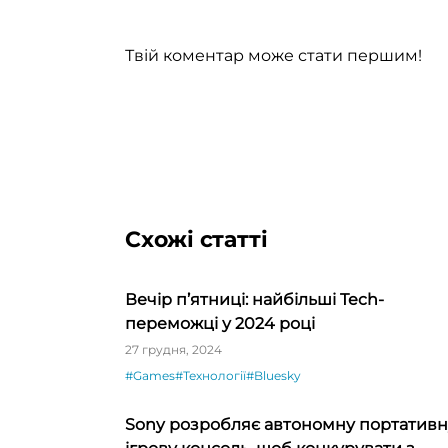
Твій коментар може стати першим!
Схожі статті
Вечір п’ятниці: найбільші Tech-
переможці у 2024 році
27 грудня, 2024
#Games
#Технології
#Bluesky
Sony розробляє автономну портативн