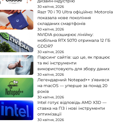
дизайн-індустрію
30 квітня, 2026
Razr 70 і 70 Ultra офіційно: Motorola
показала нове покоління
складаних смартфонів
30 квітня, 2026
NVIDIA розширює лінійку:
мобільна RTX 5070 отримала 12 ГБ
GDDR7
30 квітня, 2026
Парсинг сайтів: що це, як працює
та які інструменти
використовують для збору даних
30 квітня, 2026
Легендарний Notepad++ з’явився
на macOS — уперше за понад 20
років
30 квітня, 2026
Intel готує відповідь AMD X3D —
ставка на ПЗ і нові інструменти
оптимізації
30 квітня, 2026