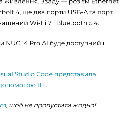
а живлення. Ззаду — роз’єм Ethernet
rbolt 4, ще два порти USB-A та порт
щений Wi-Fi 7 і Bluetooth 5.4.
и NUC 14 Pro AI буде доступний і
isual Studio Code представила
 допомогою ШI
.
am
, щоб не пропустити жодної