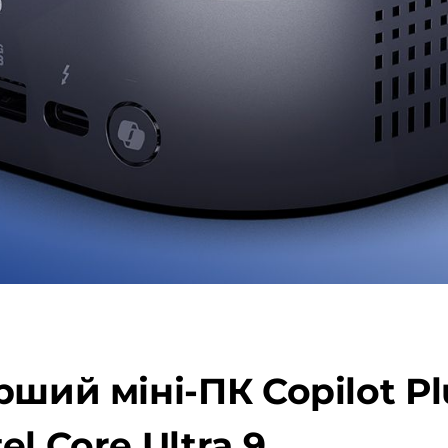
ший міні-ПК Copilot Рl
l Core Ultra 9