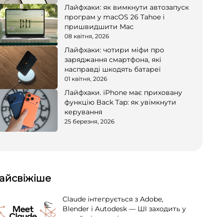
Лайфхаки: як вимкнути автозапуск
програм у macOS 26 Tahoe і
пришвидшити Mac
08 квітня, 2026
Лайфхаки: чотири міфи про
заряджання смартфона, які
насправді шкодять батареї
01 квітня, 2026
Лайфхаки. iPhone має приховану
функцію Back Tap: як увімкнути
керування
25 березня, 2026
айсвіжіше
Claude інтегрується з Adobe,
Blender і Autodesk — ШІ заходить у