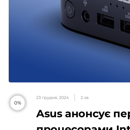
23 грудня, 2024
2 хв
0%
Asus анонсує пер
процесорами Inte