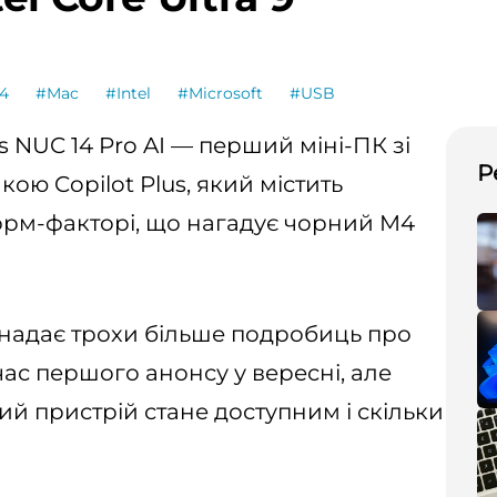
4
#Mac
#Intel
#Microsoft
#USB
 NUC 14 Pro AI — перший міні-ПК зі
Р
ою Copilot Plus, який містить
 форм-факторі, що нагадує чорний M4
s надає трохи більше подробиць про
 час першого анонсу у вересні, але
й пристрій стане доступним і скільки