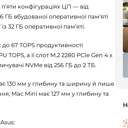
 п’яти конфігураціях ЦП — від
 16 ГБ вбудованої оперативної пам’яті
із 32 ГБ оперативної пам’яті.
є до 67 TOPS продуктивності
 TOPS, а її слот M.2 2280 PCIe Gen 4 x
ичувачі NVMe від 256 ГБ до 2 ТБ.
ає 130 мм у глибину та ширину й лише
ня, Mac Mini має 127 мм у глибину та
Н
Asus: