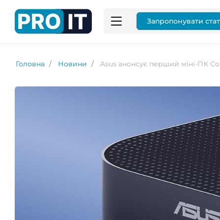
Запропонувати ста
Головна
Новини