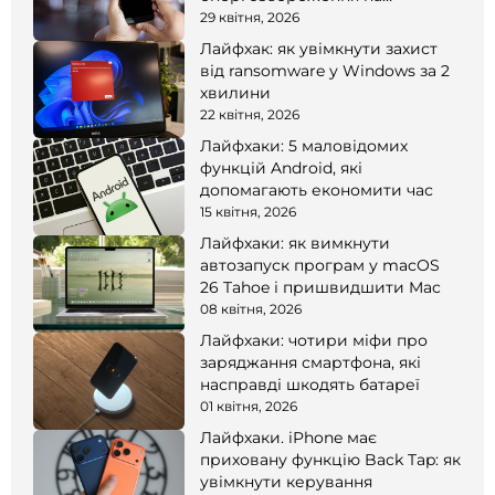
смартфоні
29 квітня, 2026
Лайфхак: як увімкнути захист
від ransomware у Windows за 2
хвилини
22 квітня, 2026
Лайфхаки: 5 маловідомих
функцій Android, які
допомагають економити час
15 квітня, 2026
Лайфхаки: як вимкнути
автозапуск програм у macOS
26 Tahoe і пришвидшити Mac
08 квітня, 2026
Лайфхаки: чотири міфи про
заряджання смартфона, які
насправді шкодять батареї
01 квітня, 2026
Лайфхаки. iPhone має
приховану функцію Back Tap: як
увімкнути керування