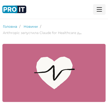
Головна
Новини
Anthropic запустила Claude for Healthcare для медичних і страхових сервісів