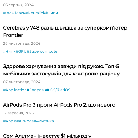
Маск
06 серпня, 2024
#Ілон Маск
#Neuralink
#Чипи
Cerebras у 748 разів швидша за суперкомп’ютер
Frontier
28 листопада, 2024
#Чипи
#GPU
#Supercomputer
Здорове харчування завжди під рукою. Топ-5
мобільних застосунків для контролю раціону
07 листопада, 2024
#Application
#Здоровʼя
#iOS/iPadOS
AirPods Pro 3 проти AirPods Pro 2: що нового
12 вересня, 2025
#Apple
#AirPods
#Акустика
Сем Альтман інвестує $1 мільярд у