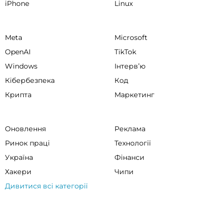
iPhone
Linux
Meta
Microsoft
OpenAI
TikTok
Windows
Інтервʼю
Кібербезпека
Код
Крипта
Маркетинг
Оновлення
Реклама
Ринок праці
Технології
Україна
Фінанси
Хакери
Чипи
Дивитися всі категорії