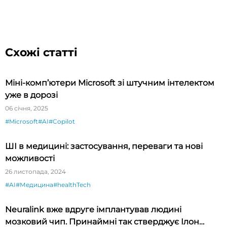
Схожі статті
Міні-комп’ютери Microsoft зі штучним інтелектом
уже в дорозі
06 січня, 2025
#Microsoft
#AI
#Copilot
ШІ в медицині: застосування, переваги та нові
можливості
26 листопада, 2024
#AI
#Медицина
#healthTech
Neuralink вже вдруге імплантував людині
мозковий чип. Принаймні так стверджує Ілон