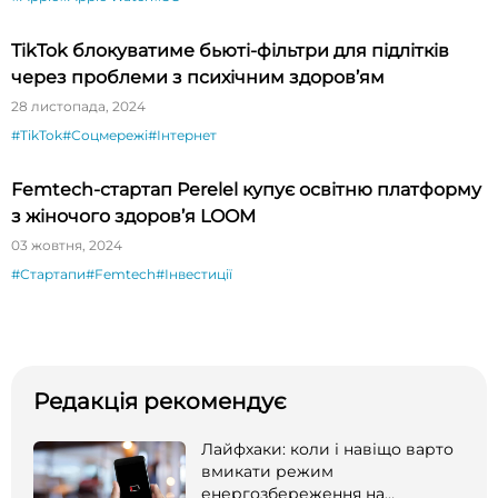
TikTok блокуватиме бьюті-фільтри для підлітків
через проблеми з психічним здоров’ям
28 листопада, 2024
#TikTok
#Соцмережі
#Інтернет
Femtech-стартап Perelel купує освітню платформу
з жіночого здоров’я LOOM
03 жовтня, 2024
#Стартапи
#Femtech
#Інвестиції
Редакція рекомендує
Лайфхаки: коли і навіщо варто
вмикати режим
енергозбереження на