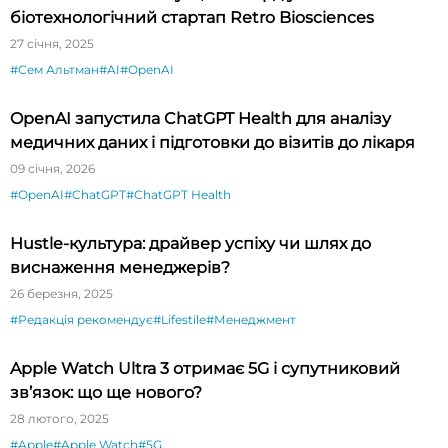
біотехнологічний стартап Retro Biosciences
27 січня, 2025
#Сем Альтман
#AI
#OpenAI
OpenAI запустила ChatGPT Health для аналізу
медичних даних і підготовки до візитів до лікаря
09 січня, 2026
#OpenAI
#ChatGPT
#ChatGPT Health
Hustle-культура: драйвер успіху чи шлях до
виснаження менеджерів?
26 березня, 2025
#Редакція рекомендує
#Lifestile
#Менеджмент
Apple Watch Ultra 3 отримає 5G і супутниковий
зв’язок: що ще нового?
28 лютого, 2025
#Apple
#Apple Watch
#5G