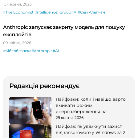
вигідно?
15 червня, 2023
#The Economist (Intelligence) Group
#AI
#Сем Альтман
Anthropic запускає закриту модель для пошуку
експлойтів
09 квітня, 2026
#Кібербезпека
#Anthropic
#AI
Редакція рекомендує
Лайфхаки: коли і навіщо варто
вмикати режим
енергозбереження на
смартфоні
29 квітня, 2026
Лайфхак: як увімкнути захист
від ransomware у Windows за 2