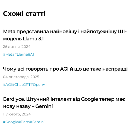
Схожі статті
Meta представила найновішу і найпотужнішу ШІ-
модель Llama 3.1
26 липня, 2024
#Meta
#Llama
#AI
Чому всі говорять про AGI й що це таке насправді
04 листопада, 2025
#AGI
#ChatGPT
#OpenAI
Bard усе. Штучний інтелект від Google тепер має
нову назву – Gemini
11 лютого, 2024
#Google
#Bard
#Gemini