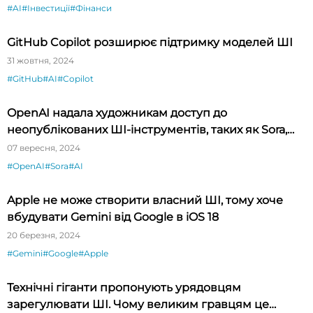
#AI
#Інвестиції
#Фінанси
GitHub Copilot розширює підтримку моделей ШІ
31 жовтня, 2024
#GitHub
#AI
#Copilot
OpenAI надала художникам доступ до
неопублікованих ШІ-інструментів, таких як Sora,
для виставки у Нью-Йорку
07 вересня, 2024
#OpenAI
#Sora
#AI
Apple не може створити власний ШІ, тому хоче
вбудувати Gemini від Google в iOS 18
20 березня, 2024
#Gemini
#Google
#Apple
Технічні гіганти пропонують урядовцям
зарегулювати ШІ. Чому великим гравцям це