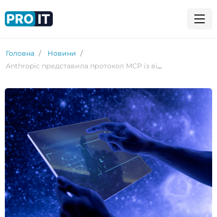
Головна
Новини
Anthropic представила протокол MCP із відкритим кодом для всіх систем ШІ