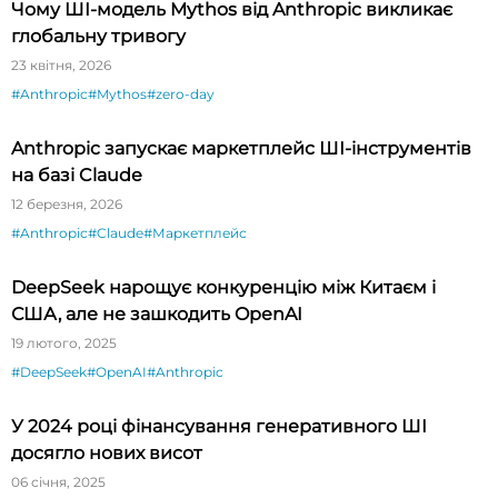
Чому ШІ-модель Mythos від Anthropic викликає
глобальну тривогу
23 квітня, 2026
#Anthropic
#Mythos
#zero-day
Anthropic запускає маркетплейс ШІ-інструментів
на базі Claude
12 березня, 2026
#Anthropic
#Claude
#Маркетплейс
DeepSeek нарощує конкуренцію між Китаєм і
США, але не зашкодить OpenAI
19 лютого, 2025
#DeepSeek
#OpenAI
#Anthropic
У 2024 році фінансування генеративного ШІ
досягло нових висот
06 січня, 2025