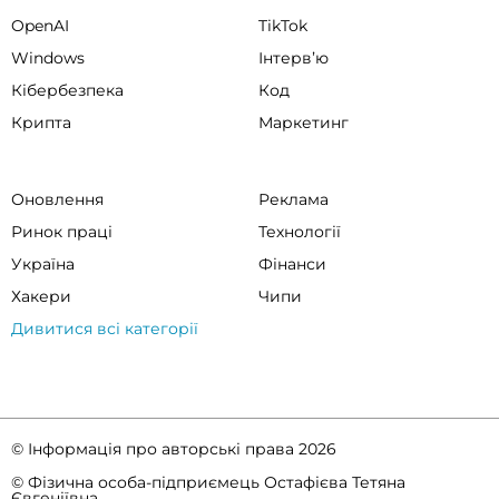
OpenAI
TikTok
Windows
Інтервʼю
Кібербезпека
Код
Крипта
Маркетинг
Оновлення
Реклама
Ринок праці
Технології
Україна
Фінанси
Хакери
Чипи
Дивитися всі категорії
© Інформація про авторські права 2026
© Фізична особа-підприємець Остафієва Тетяна
Євгеніївна