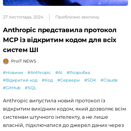
27 листопада, 2024
Приблизно хвилину
Anthropic представила протокол
MCP із відкритим кодом для всіх
систем ШІ
ProIT NEWS
#Новини
#Anthropic
#AI
#Розробка
#Відкритий код
#Код
#Сервери
#SDK
#Claude
#GitHub
#SQL
Anthropic випустила новий протокол із
відкритим вихідним кодом, який дозволяє всім
системам штучного інтелекту, а не лише
власній, підключатися до джерел даних через