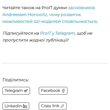
Читайте також на ProIT думки
засновників
Andreessen Horowitz, чому розвиток
можливостей ШІ-моделей сповільнюється
.
Підписуйтеся на
ProIT у Telegram
, щоб не
пропустити жодної публікації!
Поділитись:
Telegram
Facebook
Copy link
LinkedIn