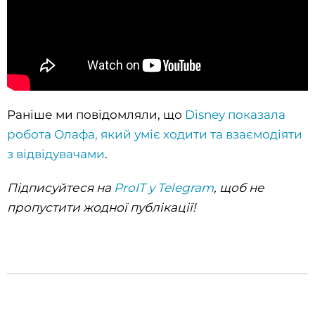
Раніше ми повідомляли, що
Disney показала
робота Олафа, який уміє ходити та взаємодіяти
з відвідувачами
.
Підписуйтеся на
ProIT у Telegram
, щоб не
пропустити жодної публікації!