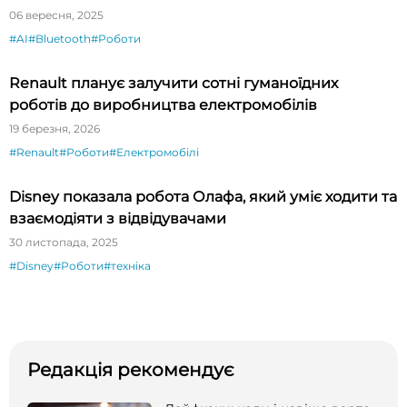
06 вересня, 2025
#AI
#Bluetooth
#Роботи
Renault планує залучити сотні гуманоїдних
роботів до виробництва електромобілів
19 березня, 2026
#Renault
#Роботи
#Електромобілі
Disney показала робота Олафа, який уміє ходити та
взаємодіяти з відвідувачами
30 листопада, 2025
#Disney
#Роботи
#техніка
Редакція рекомендує