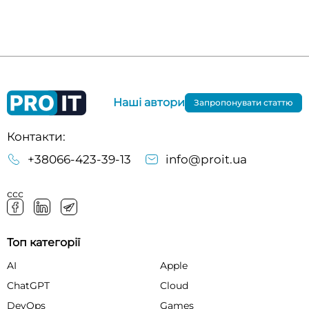
Наші автори
Запропонувати статтю
Контакти:
+38066-423-39-13
info@proit.ua
ссс
Топ категорії
AI
Apple
ChatGPT
Cloud
DevOps
Games