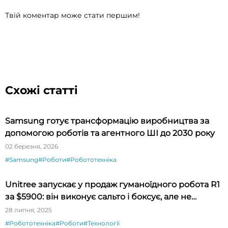
Твій коментар може стати першим!
Схожі статті
Samsung готує трансформацію виробництва за
допомогою роботів та агентного ШІ до 2030 року
02 березня, 2026
#Samsung
#Роботи
#Робототехніка
Unitree запускає у продаж гуманоїдного робота R1
за $5900: він виконує сальто і боксує, але не
прибирає
28 липня, 2025
#Робототехніка
#Роботи
#Технології