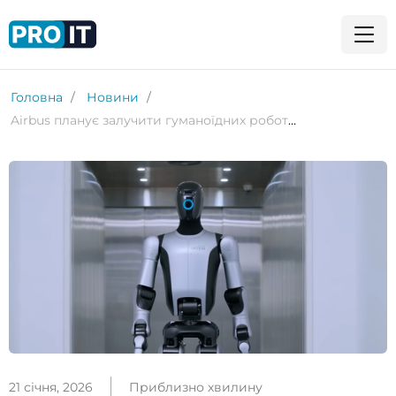
Головна
Новини
Airbus планує залучити гуманоїдних роботів UBTech до виробництва літаків
21 січня, 2026
Приблизно хвилину