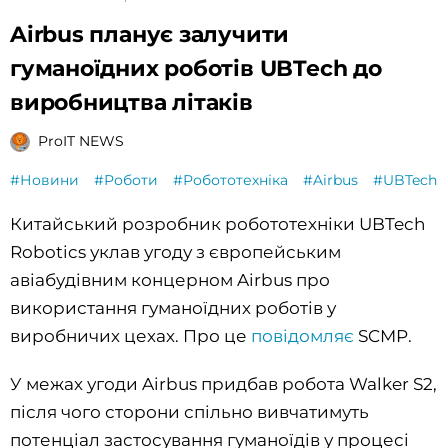
Airbus планує залучити
гуманоїдних роботів UBTech до
виробництва літаків
ProIT NEWS
#Новини
#Роботи
#Робототехніка
#Airbus
#UBTech
Китайський розробник робототехніки UBTech
Robotics уклав угоду з європейським
авіабудівним концерном Airbus про
використання гуманоїдних роботів у
виробничих цехах. Про це
повідомляє
SCMP.
У межах угоди Airbus придбав робота Walker S2,
після чого сторони спільно вивчатимуть
потенціал застосування гуманоїдів у процесі