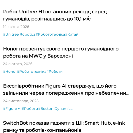
Робот Unitree H1 встановив рекорд серед
гуманоїдів, розігнавшись до 10,1 м/с
14 квітня, 2026
#Unitree Robotics
#Робототехніка
#Китай
Honor презентує свого першого гуманоїдного
робота на MWC у Барселоні
24 лютого, 2026
#Honor
#Робототехніка
#Роботи
Ексспівробітник Figure AI стверджує, що його
звільнили через попередження про небезпечних
роботів — тепер на компанію чекає суд
24 листопада, 2025
#Figure AI
#Роботи
#Boston Dynamics
SwitchBot показав гаджети з ШІ: Smart Hub, e-ink
рамку та роботів-компаньйонів