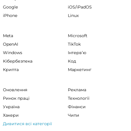
Google
iOS/iPadOS
iPhone
Linux
Meta
Microsoft
OpenAI
TikTok
Windows
Інтервʼю
Кібербезпека
Код
Крипта
Маркетинг
Оновлення
Реклама
Ринок праці
Технології
Україна
Фінанси
Хакери
Чипи
Дивитися всі категорії