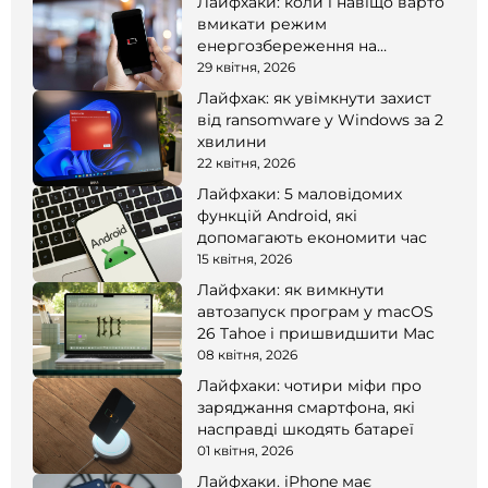
Лайфхаки: коли і навіщо варто
вмикати режим
енергозбереження на
смартфоні
29 квітня, 2026
Лайфхак: як увімкнути захист
від ransomware у Windows за 2
хвилини
22 квітня, 2026
Лайфхаки: 5 маловідомих
функцій Android, які
допомагають економити час
15 квітня, 2026
Лайфхаки: як вимкнути
автозапуск програм у macOS
26 Tahoe і пришвидшити Mac
08 квітня, 2026
Лайфхаки: чотири міфи про
заряджання смартфона, які
насправді шкодять батареї
01 квітня, 2026
Лайфхаки. iPhone має