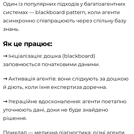
Один із популярних підходів у багатоагентних
системах — blackboard pattern, коли агенти
асинхронно співпрацюють через спільну базу
знань.
Як це працює:
⇾
Ініціалізація: дошка (blackboard)
заповнюється початковими даними.
⇾
Активація агентів: вони слідкують за дошкою
й діють, коли їхня експертиза доречна.
⇾
Ітераційне вдосконалення: агенти поетапно
уточнюють дані, доки не буде знайдено
рішення.
Приклад — медична діагностика: різні агенти