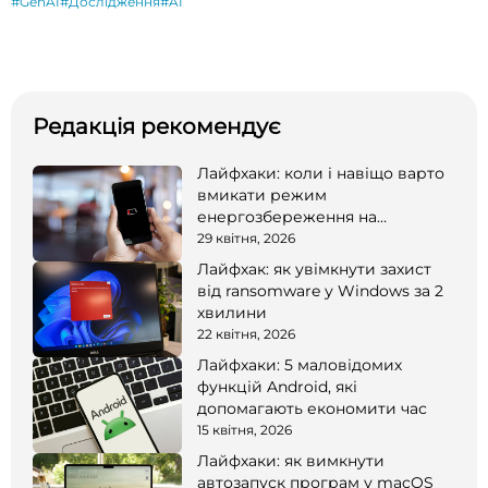
#GenAI
#Дослідження
#AI
Редакція рекомендує
Лайфхаки: коли і навіщо варто
вмикати режим
енергозбереження на
смартфоні
29 квітня, 2026
Лайфхак: як увімкнути захист
від ransomware у Windows за 2
хвилини
22 квітня, 2026
Лайфхаки: 5 маловідомих
функцій Android, які
допомагають економити час
15 квітня, 2026
Лайфхаки: як вимкнути
автозапуск програм у macOS