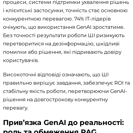
процеси, системи підтримки ухвалення рішень
і клієнтські застосунки, точність стає основною
конкурентною перевагою. 74% ІТ-лідерів
очікують, що використання GenAI зростатиме.
Без точності результати роботи ШІ ризикують
перетворитися на дезінформацію, шкідливі
помилки або рішення, які підривають довіру
користувачів.
Високоточні відповіді означають, що ШІ
правильно вирішує завдання, забезпечує ROI та
стабільну якість роботи, перетворюючи GenAI-
рішення на довгострокову конкурентну
перевагу.
Прив’язка GenAI до реальності:
роль та обмеження RAG