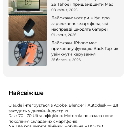
26 Tahoe і пришвидшити Mac
08 квітня, 2026
Лайфхаки: чотири міфи про
заряджання смартфона, які
насправді шкодять батареї
01 квітня, 2026
Лайфхаки. iPhone має
приховану функцію Back Tap: як
увімкнути керування
25 березня, 2026
Найсвіжіше
Claude інтегрується з Adobe, Blender і Autodesk — ШІ
заходить у дизайн-індустрію
Razr 70 і 70 Ultra офіційно: Motorola показала нове
покоління складаних смартфонів
NVIDIA розширює лінійку: мобільна RTX 5070