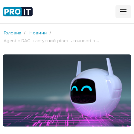
Головна
Новини
Agentic RAG: наступний рівень точності в GenAI