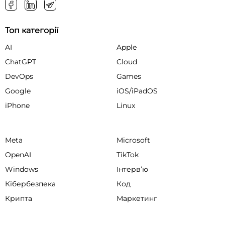
Топ категорії
AI
Apple
ChatGPT
Cloud
DevOps
Games
Google
iOS/iPadOS
iPhone
Linux
Meta
Microsoft
OpenAI
TikTok
Windows
Інтервʼю
Кібербезпека
Код
Крипта
Маркетинг