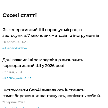
Схожі статті
Як генеративний ШІ спрощує міграцію
застосунків: 7 ключових методів та інструментів
20 березня, 2025
#AI
#GenAI
#Java
Дані важливіші за моделі: що визначить
корпоративний ШІ у 2026 році
02 січня, 2026
#RAG
#agentic AI
#AI
Інструменти GenAI виявляють інстинкти
самозбереження: шантажують, копіюють себе й
уникають вимкнення
17 серпня, 2025