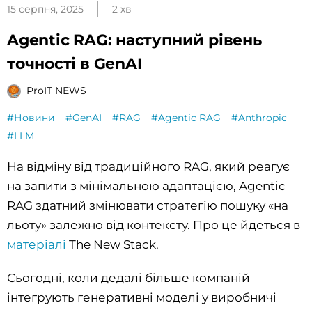
15 серпня, 2025
2 хв
Agentic RAG: наступний рівень
точності в GenAI
ProIT NEWS
#Новини
#GenAI
#RAG
#Agentic RAG
#Anthropic
#LLM
На відміну від традиційного RAG, який реагує
на запити з мінімальною адаптацією, Agentic
RAG здатний змінювати стратегію пошуку «на
льоту» залежно від контексту. Про це йдеться в
матеріалі
The New Stack.
Сьогодні, коли дедалі більше компаній
інтегрують генеративні моделі у виробничі