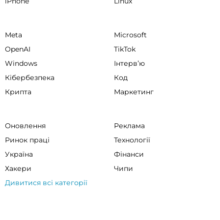
iPhone
Linux
Meta
Microsoft
OpenAI
TikTok
Windows
Інтервʼю
Кібербезпека
Код
Крипта
Маркетинг
Оновлення
Реклама
Ринок праці
Технології
Україна
Фінанси
Хакери
Чипи
Дивитися всі категорії