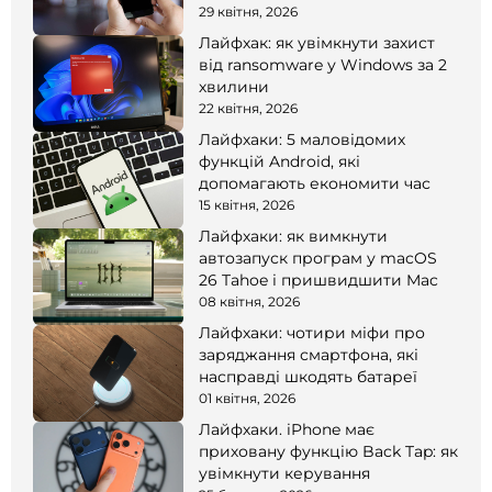
смартфоні
29 квітня, 2026
Лайфхак: як увімкнути захист
від ransomware у Windows за 2
хвилини
22 квітня, 2026
Лайфхаки: 5 маловідомих
функцій Android, які
допомагають економити час
15 квітня, 2026
Лайфхаки: як вимкнути
автозапуск програм у macOS
26 Tahoe і пришвидшити Mac
08 квітня, 2026
Лайфхаки: чотири міфи про
заряджання смартфона, які
насправді шкодять батареї
01 квітня, 2026
Лайфхаки. iPhone має
приховану функцію Back Tap: як
увімкнути керування