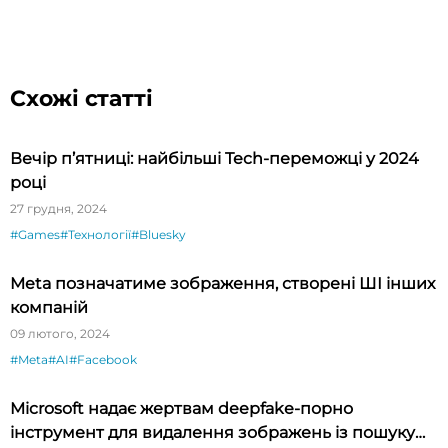
Схожі статті
Вечір п’ятниці: найбільші Tech-переможці у 2024
році
27 грудня, 2024
#Games
#Технології
#Bluesky
Meta позначатиме зображення, створені ШІ інших
компаній
09 лютого, 2024
#Meta
#AI
#Facebook
Microsoft надає жертвам deepfake-порно
інструмент для видалення зображень із пошуку