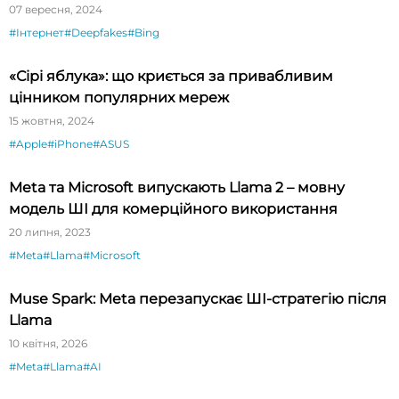
Bing
07 вересня, 2024
#Інтернет
#Deepfakes
#Bing
«Сірі яблука»: що криється за привабливим
цінником популярних мереж
15 жовтня, 2024
#Apple
#iPhone
#ASUS
Meta та Microsoft випускають Llama 2 – мовну
модель ШІ для комерційного використання
20 липня, 2023
#Meta
#Llama
#Microsoft
Muse Spark: Meta перезапускає ШІ-стратегію після
Llama
10 квітня, 2026
#Meta
#Llama
#AI