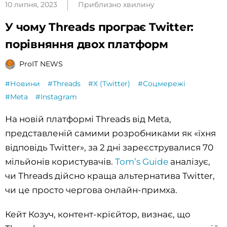
10 липня, 2023
Приблизно хвилину
У чому Threads програє Twitter:
порівняння двох платформ
ProIT NEWS
#Новини
#Threads
#X (Twitter)
#Соцмережі
#Meta
#Instagram
На новій платформі Threads від Meta,
представленій самими розробниками як «їхня
відповідь Twitter», за 2 дні зареєструвалися 70
мільйонів користувачів.
Tom’s Guide
аналізує,
чи Threads дійсно краща альтернатива Twitter,
чи це просто чергова онлайн-примха.
Кейт Козуч, контент-крієйтор, визнає, що