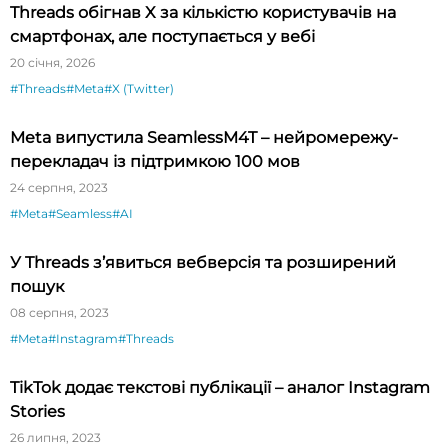
Threads обігнав X за кількістю користувачів на
смартфонах, але поступається у вебі
20 січня, 2026
#Threads
#Meta
#X (Twitter)
Meta випустила SeamlessM4T – нейромережу-
перекладач із підтримкою 100 мов
24 серпня, 2023
#Meta
#Seamless
#AI
У Threads з’явиться вебверсія та розширений
пошук
08 серпня, 2023
#Meta
#Instagram
#Threads
TikTok додає текстові публікації – аналог Instagram
Stories
26 липня, 2023