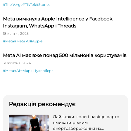
#The Verge
#TikTok
#Stories
Meta вимкнула Apple Intelligence у Facebook,
Instagram, WhatsApp і Threads
18 квітня, 2025
#Meta
#Meta AI
#Apple
Meta AI має вже понад 500 мільйонів користувачів
31 жовтня, 2024
#Meta
#AI
#Марк Цукерберг
Редакція рекомендує
Лайфхаки: коли і навіщо варто
вмикати режим
енергозбереження на