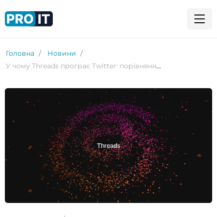
Головна
Новини
У чому Threads програє Twitter: порівняння двох платформ