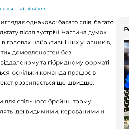
впраця
#brainstorm
глядає однаково: багато слів, багато
Р
льтату після зустрічі. Частина думок
 в головах найактивніших учасників,
итих домовленостей без
 У віддаленому та гібридному форматі
ся, оскільки команда працює в
нтекст розсипається ще швидше.
и для спільного брейншторму
блять ідеї видимими, керованими й