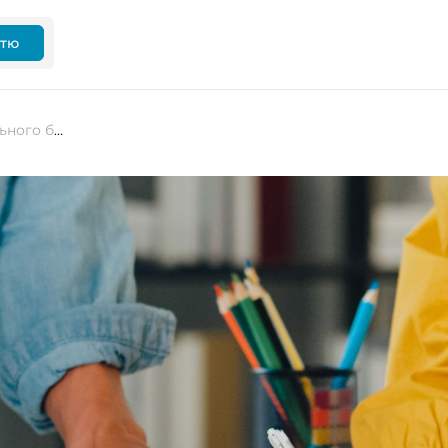
ттю
Топ-5 онлайн інструментів для спільного брейншторму