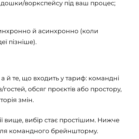
 дошки/воркспейсу під ваш процес;
инхронно й асинхронно (коли
еї пізніше).
 а й те, що входить у тариф: командні
в/гостей, обсяг проєктів або простору,
торія змін.
ї вище, вибір стає простішим. Нижче
 для командного брейншторму.