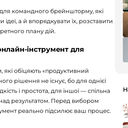
в для командного брейншторму, які
ідеї, а й впорядкувати їх, розставити
ретного плану дій.
онлайн-інструмент для
м, які обіцяють «продуктивний
го рішення не існує, бо для однієї
Н
сть і простота, для іншої — спільна
ь над результатом. Перед вибором
румент реально підсилює ваш процес.