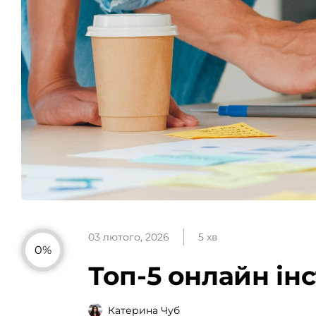
03 лютого, 2026
5 хв
0%
Топ-5 онлайн ін
Катерина Чуб