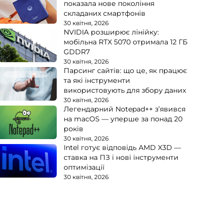
показала нове покоління
складаних смартфонів
30 квітня, 2026
NVIDIA розширює лінійку:
мобільна RTX 5070 отримала 12 ГБ
GDDR7
30 квітня, 2026
Парсинг сайтів: що це, як працює
та які інструменти
використовують для збору даних
30 квітня, 2026
Легендарний Notepad++ з’явився
на macOS — уперше за понад 20
років
30 квітня, 2026
Intel готує відповідь AMD X3D —
ставка на ПЗ і нові інструменти
оптимізації
30 квітня, 2026