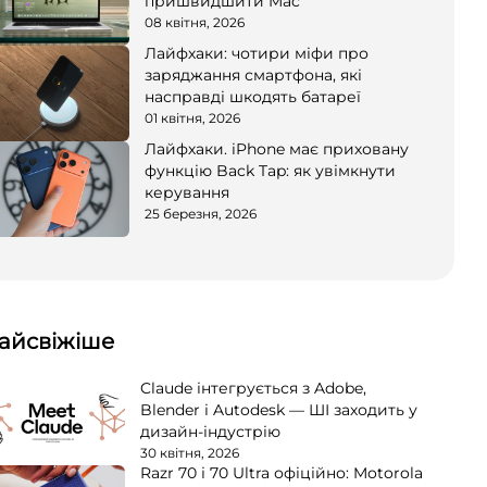
пришвидшити Mac
08 квітня, 2026
Лайфхаки: чотири міфи про
заряджання смартфона, які
насправді шкодять батареї
01 квітня, 2026
Лайфхаки. iPhone має приховану
функцію Back Tap: як увімкнути
керування
25 березня, 2026
айсвіжіше
Claude інтегрується з Adobe,
Blender і Autodesk — ШІ заходить у
дизайн-індустрію
30 квітня, 2026
Razr 70 і 70 Ultra офіційно: Motorola