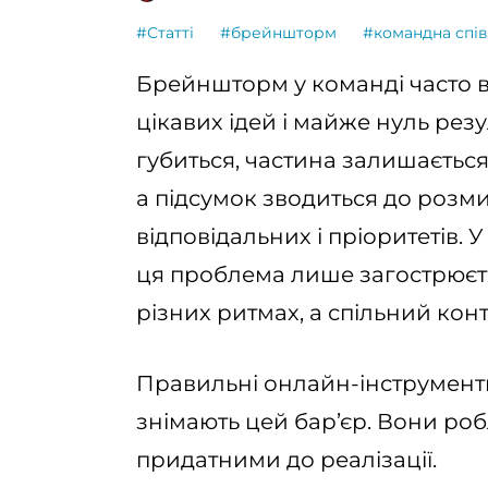
#Статті
#брейншторм
#командна спі
Брейншторм у команді часто ви
цікавих ідей і майже нуль резу
губиться, частина залишається
а підсумок зводиться до розм
відповідальних і пріоритетів.
ця проблема лише загострюєть
різних ритмах, а спільний ко
Правильні онлайн-інструмент
знімають цей бар’єр. Вони ро
придатними до реалізації.