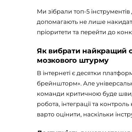
Ми зібрали топ-5 інструменті
допомагають не лише накидати 
пріоритети та перейти до конк
Як вибрати найкращий 
мозкового штурму
В інтернеті є десятки платфор
брейншторм». Але універсально
команди критичною буде швидкі
робота, інтеграції та контрол
варто оцінити, наскільки інст