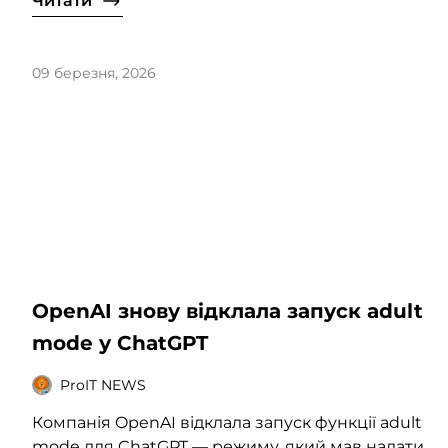
Читати
09 березня, 2026
OpenAI знову відклала запуск adult
mode у ChatGPT
ProIT NEWS
Компанія OpenAI відклала запуск функції adult
mode для ChatGPT — режиму, який мав надати