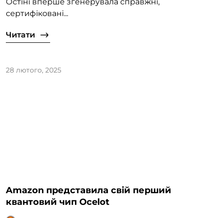
Остіні вперше згенерувала справжні,
сертифіковані...
Читати
28 лютого, 2025
Amazon представила свій перший
квантовий чип Ocelot