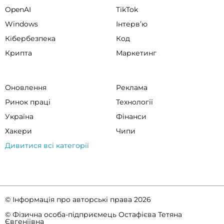
OpenAI
TikTok
Windows
Інтервʼю
Кібербезпека
Код
Крипта
Маркетинг
Оновлення
Реклама
Ринок праці
Технології
Україна
Фінанси
Хакери
Чипи
Дивитися всі категорії
© Інформація про авторські права 2026
© Фізична особа-підприємець Остафієва Тетяна
Євгеніївна