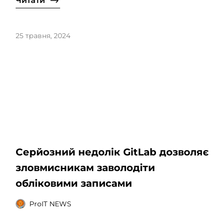
Читати
25 травня, 2024
Серйозний недолік GitLab дозволяє
зловмисникам заволодіти
обліковими записами
ProIT NEWS