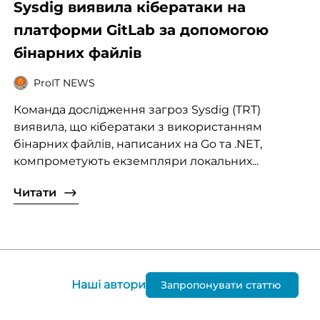
Sysdig виявила кібератаки на
платформи GitLab за допомогою
бінарних файлів
ProIT NEWS
Команда дослідження загроз Sysdig (TRT)
виявила, що кібератаки з використанням
бінарних файлів, написаних на Go та .NET,
компрометують екземпляри локальних...
Читати
Наші автори
Запропонувати статтю