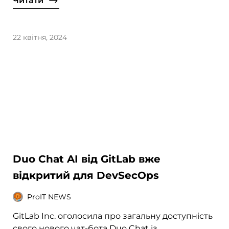
Читати
22 квітня, 2024
Duo Chat AI від GitLab вже
відкритий для DevSecOps
ProIT NEWS
GitLab Inc. оголосила про загальну доступність
свого нового чат-бота Duo Chat із