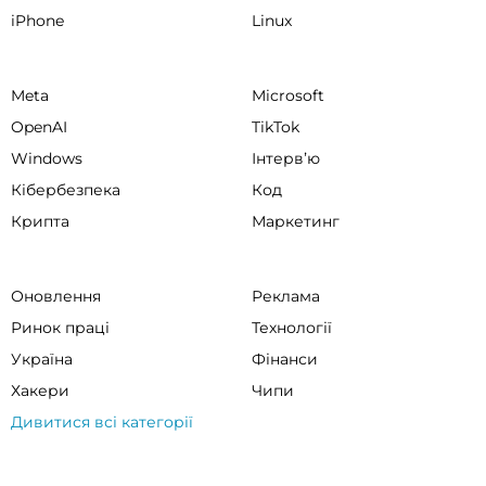
iPhone
Linux
Meta
Microsoft
OpenAI
TikTok
Windows
Інтервʼю
Кібербезпека
Код
Крипта
Маркетинг
Оновлення
Реклама
Ринок праці
Технології
Україна
Фінанси
Хакери
Чипи
Дивитися всі категорії