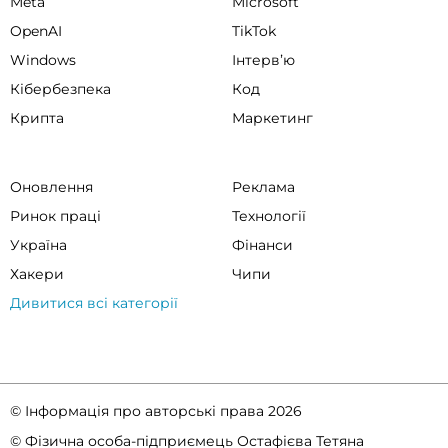
Meta
Microsoft
OpenAI
TikTok
Windows
Інтервʼю
Кібербезпека
Код
Крипта
Маркетинг
Оновлення
Реклама
Ринок праці
Технології
Україна
Фінанси
Хакери
Чипи
Дивитися всі категорії
© Інформація про авторські права 2026
© Фізична особа-підприємець Остафієва Тетяна