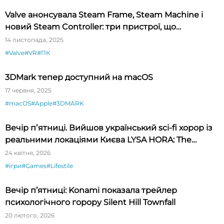
Valve анонсувала Steam Frame, Steam Machine і
новий Steam Controller: три пристрої, що
розширюють екосистему Steam
14 листопада, 2025
#Valve
#VR
#ПК
3DMark тепер доступний на macOS
17 червня, 2025
#macOS
#Apple
#3DMARK
Вечір пʼятниці. Вийшов український sci-fi хорор із
реальними локаціями Києва LYSA HORA: The
Haunted Hill
24 квітня, 2026
#ігри
#Games
#Lifestile
Вечір п’ятниці: Konami показала трейлер
психологічного горору Silent Hill Townfall
20 лютого, 2026