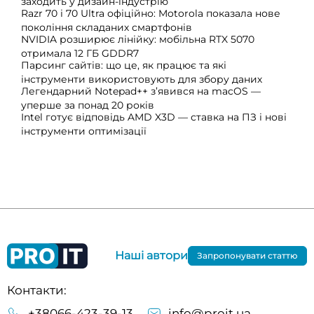
заходить у дизайн-індустрію
Razr 70 і 70 Ultra офіційно: Motorola показала нове
покоління складаних смартфонів
NVIDIA розширює лінійку: мобільна RTX 5070
отримала 12 ГБ GDDR7
Парсинг сайтів: що це, як працює та які
інструменти використовують для збору даних
Легендарний Notepad++ з’явився на macOS —
уперше за понад 20 років
Intel готує відповідь AMD X3D — ставка на ПЗ і нові
інструменти оптимізації
Наші автори
Запропонувати статтю
Контакти:
+38066-423-39-13
info@proit.ua