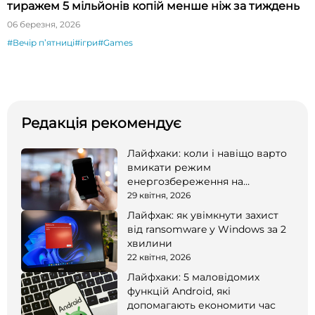
тиражем 5 мільйонів копій менше ніж за тиждень
06 березня, 2026
#Вечір пʼятниці
#ігри
#Games
Редакція рекомендує
Лайфхаки: коли і навіщо варто
вмикати режим
енергозбереження на
смартфоні
29 квітня, 2026
Лайфхак: як увімкнути захист
від ransomware у Windows за 2
хвилини
22 квітня, 2026
Лайфхаки: 5 маловідомих
функцій Android, які
допомагають економити час