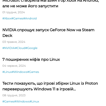
Microsoft створила магазин ігор Xbox на Android,
але не може його запустити
01 грудня, 2024
#Xbox
#Games
#Android
NVIDIA спрощує запуск GeForce Now на Steam
Deck
03 травня, 2024
#NVIDIA
#Cloud
#Google
7 поширених міфів про Linux
04 червня, 2024
#Linux
#Windows
#Games
Тести показують, що ігрові збірки Linux із Proton
перевершують Windows 11 в ігровій
продуктивності
08 грудня, 2023
#Games
#Windows
#Linux