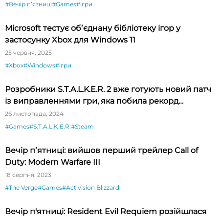
#Вечір пʼятниці
#Games
#ігри
Microsoft тестує обʼєднану бібліотеку ігор у
застосунку Xbox для Windows 11
25 червня, 2025
#Xbox
#Windows
#ігри
Розробники S.T.A.L.K.E.R. 2 вже готують новий патч
із виправленнями гри, яка побила рекорд
пікового онлайну
26 листопада, 2024
#Games
#S.T.A.L.K.E.R.
#Steam
Вечір пʼятниці: вийшов перший трейлер Call of
Duty: Modern Warfare III
18 серпня, 2023
#The Verge
#Games
#Activision Blizzard
Вечір п'ятниці: Resident Evil Requiem розійшлася