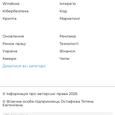
Windows
Інтервʼю
Кібербезпека
Код
Крипта
Маркетинг
Оновлення
Реклама
Ринок праці
Технології
Україна
Фінанси
Хакери
Чипи
Дивитися всі категорії
© Інформація про авторські права 2026
© Фізична особа-підприємець Остафієва Тетяна
Євгеніївна
Правила спільноти
Політика конфіденційності