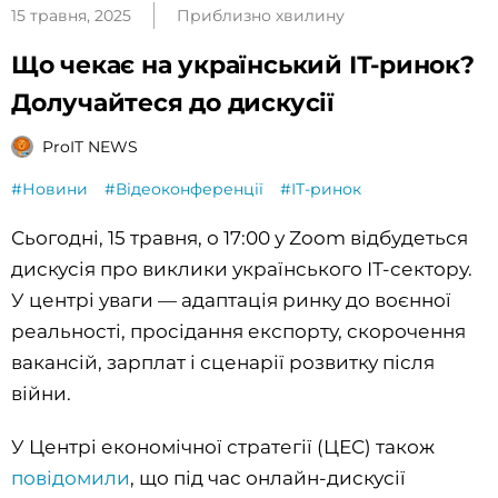
15 травня, 2025
Приблизно хвилину
Що чекає на український ІТ-ринок?
Долучайтеся до дискусії
ProIT NEWS
#Новини
#Відеоконференції
#ІТ-ринок
Сьогодні, 15 травня, о 17:00 у Zoom відбудеться
дискусія про виклики українського ІТ-сектору.
У центрі уваги — адаптація ринку до воєнної
реальності, просідання експорту, скорочення
вакансій, зарплат і сценарії розвитку після
війни.
У Центрі економічної стратегії (ЦЕС) також
повідомили
, що під час онлайн-дискусії