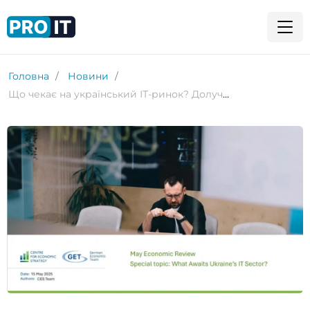
Головна
Новини
Що чекає на український ІТ-ринок? Долучайтеся до дискусії