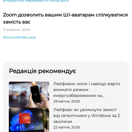
#Нейронна мережа
#AI
#Transkriptor
Zoom дозволить вашим ШІ-аватарам спілкуватися
замість вас
11 жовтня, 2024
#Zoom
#AI
#Avatar
Редакція рекомендує
Лайфхаки: коли і навіщо варто
вмикати режим
енергозбереження на
смартфоні
29 квітня, 2026
Лайфхак: як увімкнути захист
від ransomware у Windows за 2
хвилини
22 квітня, 2026