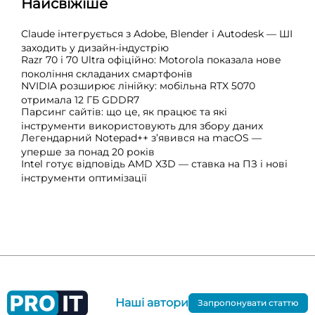
Найсвіжіше
Claude інтегрується з Adobe, Blender і Autodesk — ШІ
заходить у дизайн-індустрію
Razr 70 і 70 Ultra офіційно: Motorola показала нове
покоління складаних смартфонів
NVIDIA розширює лінійку: мобільна RTX 5070
отримала 12 ГБ GDDR7
Парсинг сайтів: що це, як працює та які
інструменти використовують для збору даних
Легендарний Notepad++ з’явився на macOS —
уперше за понад 20 років
Intel готує відповідь AMD X3D — ставка на ПЗ і нові
інструменти оптимізації
Наші автори
Запропонувати статтю