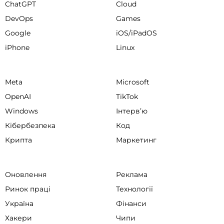
ChatGPT
Cloud
DevOps
Games
Google
iOS/iPadOS
iPhone
Linux
Meta
Microsoft
OpenAI
TikTok
Windows
Інтервʼю
Кібербезпека
Код
Крипта
Маркетинг
Оновлення
Реклама
Ринок праці
Технології
Україна
Фінанси
Хакери
Чипи