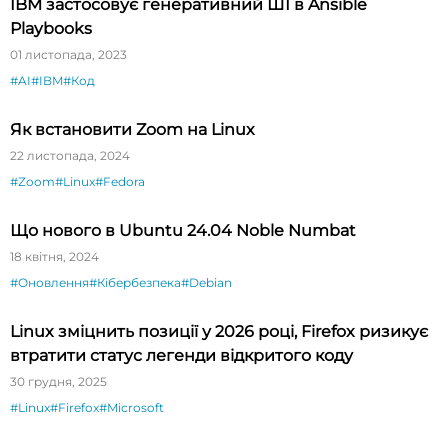
IBM застосовує генеративний ШІ в Ansible
Playbooks
01 листопада, 2023
#AI
#IBM
#Код
Як встановити Zoom на Linux
22 листопада, 2024
#Zoom
#Linux
#Fedora
Що нового в Ubuntu 24.04 Noble Numbat
18 квітня, 2024
#Оновлення
#Кібербезпека
#Debian
Linux зміцнить позиції у 2026 році, Firefox ризикує
втратити статус легенди відкритого коду
30 грудня, 2025
#Linux
#Firefox
#Microsoft