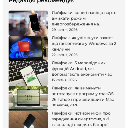
Редакція рекомендує
Лайфхаки: коли і навіщо варто
вмикати режим
енергозбереження на
смартфоні
29 квітня, 2026
Лайфхак: як увімкнути захист
від ransomware у Windows за 2
хвилини
22 квітня, 2026
Лайфхаки: 5 маловідомих
функцій Android, які
допомагають економити час
15 квітня, 2026
Лайфхаки: як вимкнути
автозапуск програм у macOS
26 Tahoe і пришвидшити Mac
08 квітня, 2026
Лайфхаки: чотири міфи про
заряджання смартфона, які
насправді шкодять батареї