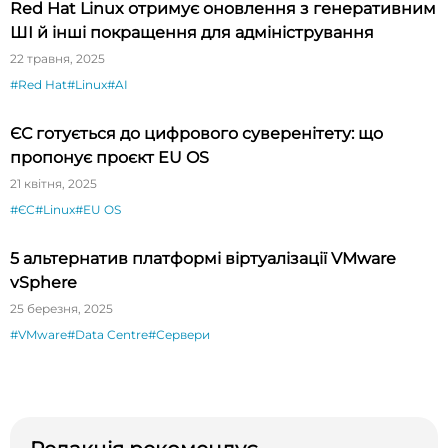
Red Hat Linux отримує оновлення з генеративним
ШІ й інші покращення для адміністрування
22 травня, 2025
#Red Hat
#Linux
#AI
ЄС готується до цифрового суверенітету: що
пропонує проєкт EU OS
21 квітня, 2025
#ЄС
#Linux
#EU OS
5 альтернатив платформі віртуалізації VMware
vSphere
25 березня, 2025
#VMware
#Data Centre
#Сервери