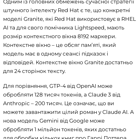
Одним із головних обмежень сучасної стратегії
штучного інтелекту Red Hat є те, що конкретні
моделі Granite, які Red Hat використовує в RHEL
AI та для свого помічника Lightspeed, мають
розмір контекстного вікна 8192 маркери.
Контекстне вікно – це обсяг пам’яті, який
модель має в одному сеансі підказок і
відповідей. Контекстне вікно Granite достатньо
для 24 сторінок тексту.
Для порівняння, GTP-4 від OpenAI може
обробляти 128 тисяч токенів, а Claude 3 від
Anthropic – 200 тисяч. Це означає, що ви
можете завантажити цілий роман у Claude AI. А
нова модель Gemini від Google може
обробляти 1 мільйон токенів, яких достатньо
для обробки кількох книг про Гаррі Поттера.