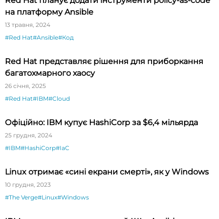
Red Hat планує додати інструменти policy-as-code
на платформу Ansible
13 травня, 2024
#Red Hat
#Ansible
#Код
Red Hat представляє рішення для приборкання
багатохмарного хаосу
26 січня, 2025
#Red Hat
#IBM
#Cloud
Офіційно: IBM купує HashiCorp за $6,4 мільярда
25 грудня, 2024
#IBM
#HashiCorp
#IaC
Linux отримає «сині екрани смерті», як у Windows
10 грудня, 2023
#The Verge
#Linux
#Windows