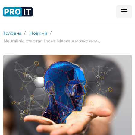
Головна
Новини
Neuralink, стартап Ілона Маска з мозковими чипами, непомітно залучив додаткові $43 мільйони