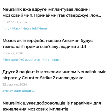
Neuralink вже вдруге імплантував людині
мозковий чип. Принаймні так стверджує Ілон
Маск
06 серпня, 2024
#Ілон Маск
#Neuralink
#Чипи
Мозок як інтерфейс: навіщо Альтман будує
технології прямого зв’язку людини з ШІ
18 січня, 2026
#Технології
#Сем Альтман
#Ілон Маск
Другий пацієнт із мозковим чипом Neuralink зміг
зіграти у Counter-Strike 2 силою думки
22 серпня, 2024
#Neuralink
#Чипи
#3D
Neuralink шукає добровольців із паралічем для
вживлення мозкових імплантів