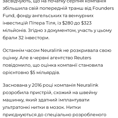
засвідчують, що на початку серпня компанія
збільшила свій попередній транш від Founders
Fund, фонду ангельських та венчурних
інвестицій Пітера Тіля, із $280 до $323
мільйонів. Згідно з документом, участь у цьому
брали 32 інвестори.
Останнім часом Neuralink не розкривала свою
оцінку. Але в червні агентство Reuters
повідомило, що оцінка компанії становила
орієнтовно $5 мільярдів.
Заснована у 2016 році компанія Neuralink
розробила пристрій, схожий на швейну
машинку, який здатний імплантувати
ультратонкі нитки в мозок. Нитки
приєднуються до спеціально розробленого