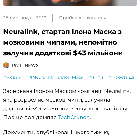
28 листопада, 2023
Приблизно хвилину
Neuralink, стартап Ілона Маска з
мозковими чипами, непомітно
залучив додаткові $43 мільйони
ProIT NEWS
#Новини
#Neuralink
#Ілон Маск
#Чипи
#Інвестиції
Заснована Ілоном Маском компанія Neuralink,
яка розробляє мозкові чипи, залучила
додаткові $43 мільйони венчурного капіталу.
Про це повідомляє
TechCrunch
.
Документи, опубліковані цього тижня,