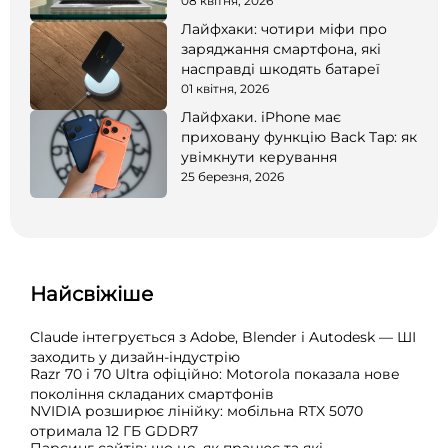
08 квітня, 2026
Лайфхаки: чотири міфи про
заряджання смартфона, які
насправді шкодять батареї
01 квітня, 2026
Лайфхаки. iPhone має
приховану функцію Back Tap: як
увімкнути керування
25 березня, 2026
Найсвіжіше
Claude інтегрується з Adobe, Blender і Autodesk — ШІ
заходить у дизайн-індустрію
Razr 70 і 70 Ultra офіційно: Motorola показала нове
покоління складаних смартфонів
NVIDIA розширює лінійку: мобільна RTX 5070
отримала 12 ГБ GDDR7