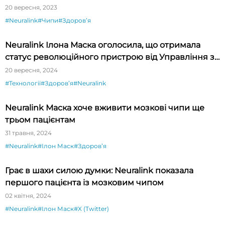
20 вересня, 2023
#Neuralink
#Чипи
#Здоровʼя
Neuralink Ілона Маска оголосила, що отримала
статус революційного пристрою від Управління з
контролю за продуктами та ліками США (FDA)
20 вересня, 2024
#Технології
#Здоровʼя
#Neuralink
Neuralink Маска хоче вживити мозкові чипи ще
трьом пацієнтам
31 травня, 2024
#Neuralink
#Ілон Маск
#Здоровʼя
Грає в шахи силою думки: Neuralink показала
першого пацієнта із мозковим чипом
02 квітня, 2024
#Neuralink
#Ілон Маск
#X (Twitter)