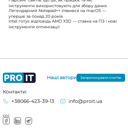
Парсинг сайтів: що це, як працює та які
інструменти використовують для збору даних
Легендарний Notepad++ з’явився на macOS —
уперше за понад 20 років
Intel готує відповідь AMD X3D — ставка на ПЗ і нові
інструменти оптимізації
Наші автори
Запропонувати статтю
Контакти:
+38066-423-39-13
info@proit.ua
ссс