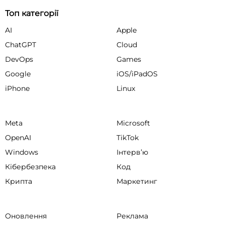
Топ категорії
AI
Apple
ChatGPT
Cloud
DevOps
Games
Google
iOS/iPadOS
iPhone
Linux
Meta
Microsoft
OpenAI
TikTok
Windows
Інтервʼю
Кібербезпека
Код
Крипта
Маркетинг
Оновлення
Реклама