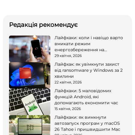
Редакція рекомендує
Лайфхаки: коли і навіщо варто
вмикати режим
енергозбереження на
смартфоні
29 квітня, 2026
Лайфхак: як увімкнути захист
від ransomware у Windows за 2
хвилини
22 квітня, 2026
Лайфхаки: 5 маловідомих
функцій Android, які
допомагають економити час
15 квітня, 2026
Лайфхаки: як вимкнути
автозапуск програм у macOS
26 Tahoe і пришвидшити Mac