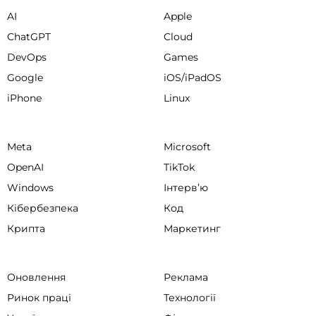
AI
Apple
ChatGPT
Cloud
DevOps
Games
Google
iOS/iPadOS
iPhone
Linux
Meta
Microsoft
OpenAI
TikTok
Windows
Інтервʼю
Кібербезпека
Код
Крипта
Маркетинг
Оновлення
Реклама
Ринок праці
Технології