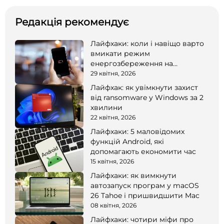
Редакція рекомендує
Лайфхаки: коли і навіщо варто
вмикати режим
енергозбереження на
смартфоні
29 квітня, 2026
Лайфхак: як увімкнути захист
від ransomware у Windows за 2
хвилини
22 квітня, 2026
Лайфхаки: 5 маловідомих
функцій Android, які
допомагають економити час
15 квітня, 2026
Лайфхаки: як вимкнути
автозапуск програм у macOS
26 Tahoe і пришвидшити Mac
08 квітня, 2026
Лайфхаки: чотири міфи про