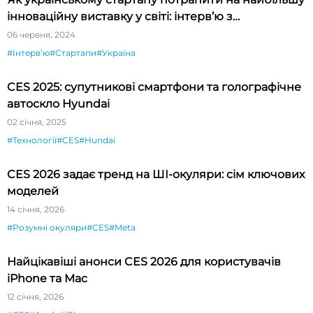
інноваційну виставку у світі: інтерв’ю з
президентом CES Гері Шапіро
06 червня, 2024
#Інтервʼю
#Стартапи
#Україна
CES 2025: супутникові смартфони та голографічне
автоскло Hyundai
02 січня, 2025
#Технології
#CES
#Hundai
CES 2026 задає тренд на ШІ-окуляри: сім ключових
моделей
14 січня, 2026
#Розумні окуляри
#CES
#Meta
Найцікавіші анонси CES 2026 для користувачів
iPhone та Mac
12 січня, 2026