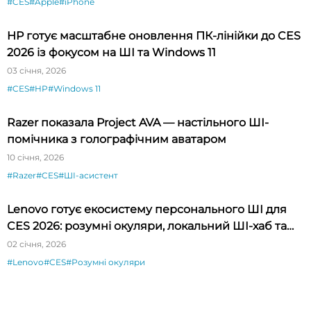
#CES
#Apple
#iPhone
HP готує масштабне оновлення ПК-лінійки до CES
2026 із фокусом на ШІ та Windows 11
03 січня, 2026
#CES
#HP
#Windows 11
Razer показала Project AVA — настільного ШІ-
помічника з голографічним аватаром
10 січня, 2026
#Razer
#CES
#ШІ-асистент
Lenovo готує екосистему персонального ШІ для
CES 2026: розумні окуляри, локальний ШІ-хаб та
адаптивні дисплеї
02 січня, 2026
#Lenovo
#CES
#Розумні окуляри