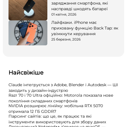
заряджання смартфона, які
насправді шкодять батареї
01 квітня, 2026
Лайфхаки. iPhone має
приховану функцію Back Tap: як
увімкнути керування
25 березня, 2026
Найсвіжіше
Claude інтегрується з Adobe, Blender і Autodesk — ШІ
заходить у дизайн-індустрію
Razr 70 і 70 Ultra офіційно: Motorola показала нове
покоління складаних смартфонів
NVIDIA розширює лінійку: мобільна RTX 5070
отримала 12 ГБ GDDR7
Парсинг сайтів: що це, як працює та які
інструменти використовують для збору даних
Легендарний Notepad++ з’явився на macOS —