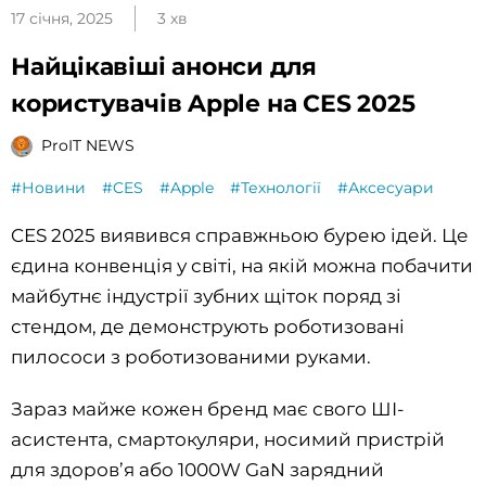
17 січня, 2025
3 хв
Найцікавіші анонси для
користувачів Apple на CES 2025
ProIT NEWS
#Новини
#CES
#Apple
#Технології
#Аксесуари
CES 2025 виявився справжньою бурею ідей. Це
єдина конвенція у світі, на якій можна побачити
майбутнє індустрії зубних щіток поряд зі
стендом, де демонструють роботизовані
пилососи з роботизованими руками.
Зараз майже кожен бренд має свого ШІ-
асистента, смартокуляри, носимий пристрій
для здоров’я або 1000W GaN зарядний