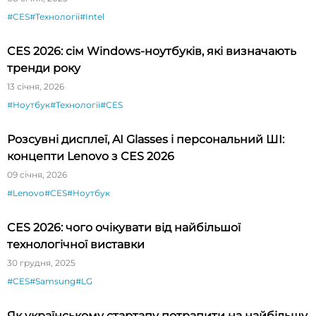
#CES
#Технології
#Intel
CES 2026: сім Windows-ноутбуків, які визначають
тренди року
13 січня, 2026
#Ноутбук
#Технології
#CES
Розсувні дисплеї, AI Glasses і персональний ШІ:
концепти Lenovo з CES 2026
09 січня, 2026
#Lenovo
#CES
#Ноутбук
CES 2026: чого очікувати від найбільшої
технологічної виставки
30 грудня, 2025
#CES
#Samsung
#LG
Як українському стартапу потрапити на найбільшу