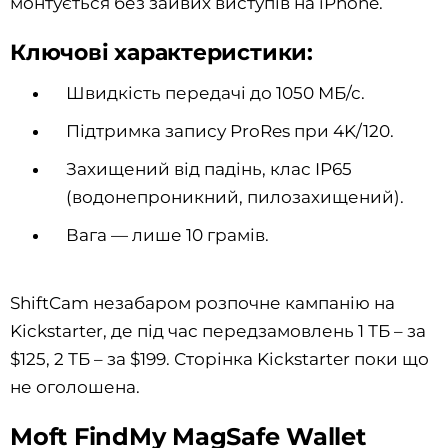
монтується без зайвих виступів на iPhone.
Ключові характеристики:
Швидкість передачі до 1050 МБ/с.
Підтримка запису ProRes при 4K/120.
Захищений від падінь, клас IP65
(водонепроникний, пилозахищений).
Вага — лише 10 грамів.
ShiftCam незабаром розпочне кампанію на
Kickstarter, де під час передзамовлень 1 ТБ – за
$125, 2 ТБ – за $199. Сторінка Kickstarter поки що
не оголошена.
Moft FindMy MagSafe Wallet