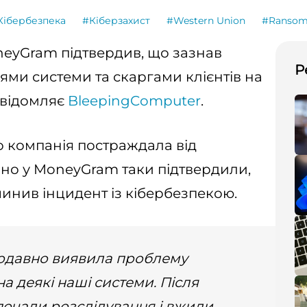
Кібербезпека
#Кіберзахист
#Western Union
#Ransom
neyGram підтвердив, що зазнав
Р
боями системи та скаргами клієнтів на
овідомляє
BleepingComputer
.
о компанія постраждала від
но у MoneyGram таки підтвердили,
чинив інцидент із кібербезпекою.
одавно виявила проблему
а деякі наші системи. Після
очали розслідування і вжили