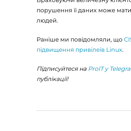
Враховуючи величезну клієнт
порушення її даних може мати
людей.
Раніше ми повідомляли, що
CI
підвищення привілеїв Linux
.
Підписуйтеся на
ProIT у Telegr
публікації!‌‌‌‌