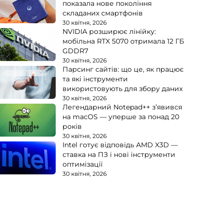
показала нове покоління
складаних смартфонів
30 квітня, 2026
NVIDIA розширює лінійку:
мобільна RTX 5070 отримала 12 ГБ
GDDR7
30 квітня, 2026
Парсинг сайтів: що це, як працює
та які інструменти
використовують для збору даних
30 квітня, 2026
Легендарний Notepad++ з’явився
на macOS — уперше за понад 20
років
30 квітня, 2026
Intel готує відповідь AMD X3D —
ставка на ПЗ і нові інструменти
оптимізації
30 квітня, 2026