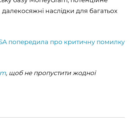
ську базу MoneyGram, потенційне
 далекосяжні наслідки для багатьох
SA попередила про критичну помилку
am
, щоб не пропустити жодної