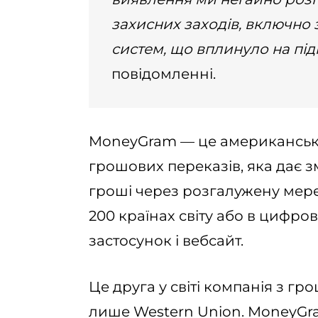
захисних заходів, включно
систем, що вплинуло на пі
повідомленні.
MoneyGram — це американська
грошових переказів, яка дає 
гроші через розгалужену мереж
200 країнах світу або в цифро
застосунок і вебсайт.
Це друга у світі компанія з гр
лише Western Union. MoneyGr