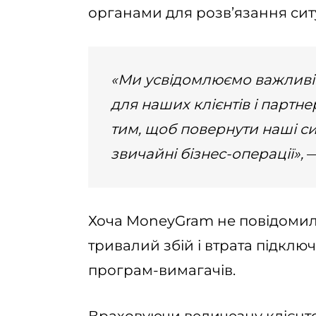
органами для розв’язання ситу
«Ми усвідомлюємо важливіст
для наших клієнтів і партн
тим, щоб повернути наші с
звичайні бізнес-операції»,
—
Хоча MoneyGram не повідомила
тривалий збій і втрата підклю
програм-вимагачів.