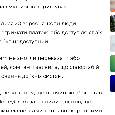
ків мільйонів користувачів.
илися 20 вересня, коли люди
отримати платежі або доступ до своїх
т був недоступний.
ram не змогли переказати або
ей, компанія заявила, що стався збій
ючення до їхніх систем.
підтвердження, що причиною збою став
MoneyGram запевнили клієнтів, що
німи експертами та правоохоронними