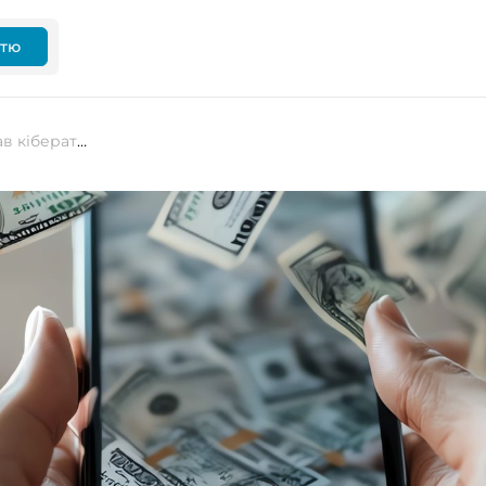
ттю
MoneyGram підтвердив, що зазнав кібератаки