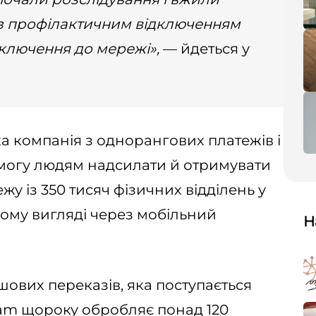
 з профілактичним відключенням
дключення до мережі»,
— йдеться у
 компанія з однорангових платежів і
змогу людям надсилати й отримувати
у із 350 тисяч фізичних відділень у
вому вигляді через мобільний
Н
ошових переказів, яка поступається
am щороку обробляє понад 120