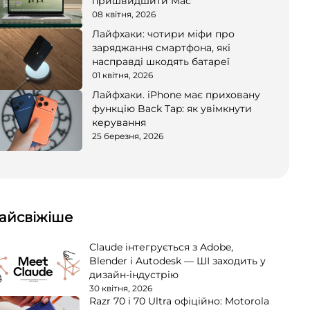
пришвидшити Mac
08 квітня, 2026
Лайфхаки: чотири міфи про
заряджання смартфона, які
насправді шкодять батареї
01 квітня, 2026
Лайфхаки. iPhone має приховану
функцію Back Tap: як увімкнути
керування
25 березня, 2026
айсвіжіше
Claude інтегрується з Adobe,
Blender і Autodesk — ШІ заходить у
дизайн-індустрію
30 квітня, 2026
Razr 70 і 70 Ultra офіційно: Motorola