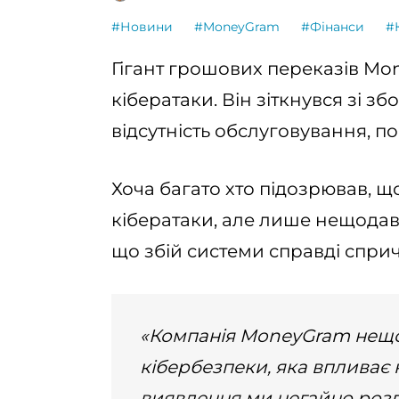
#Новини
#MoneyGram
#Фінанси
#
Гігант грошових переказів Mo
кібератаки. Він зіткнувся зі з
відсутність обслуговування, п
Хоча багато хто підозрював, щ
кібератаки, але лише нещодав
що збій системи справді спри
«Компанія MoneyGram нещ
кібербезпеки, яка впливає н
виявлення ми негайно розп