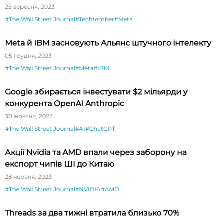
25 вересня, 2023
#The Wall Street Journal
#Techtember
#Meta
Meta й IBM засновують Альянс штучного інтелекту
05 грудня, 2023
#The Wall Street Journal
#Meta
#IBM
Google збирається інвестувати $2 мільярди у
конкурента OpenAI Anthropic
30 жовтня, 2023
#The Wall Street Journal
#AI
#ChatGPT
Акції Nvidia та AMD впали через заборону на
експорт чипів ШІ до Китаю
28 червня, 2023
#The Wall Street Journal
#NVIDIA
#AMD
Threads за два тижні втратила близько 70%