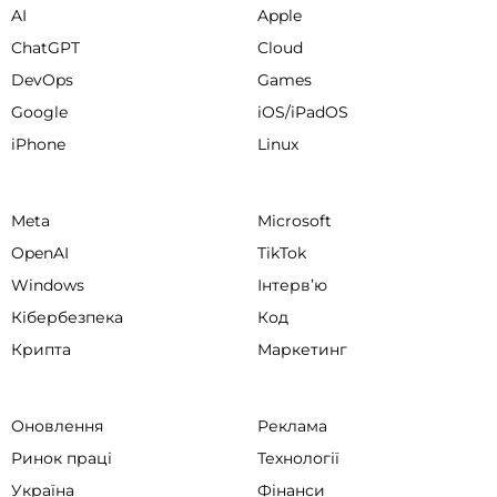
AI
Apple
ChatGPT
Cloud
DevOps
Games
Google
iOS/iPadOS
iPhone
Linux
Meta
Microsoft
OpenAI
TikTok
Windows
Інтервʼю
Кібербезпека
Код
Крипта
Маркетинг
Оновлення
Реклама
Ринок праці
Технології
Україна
Фінанси