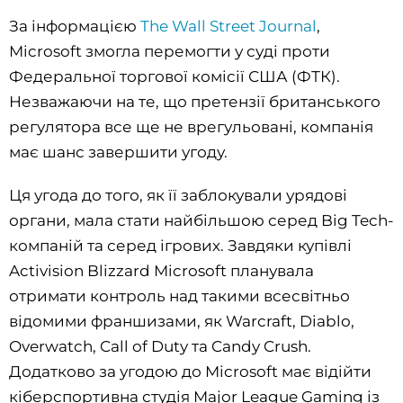
За інформацією
The Wall Street Journal
,
Microsoft змогла перемогти у суді проти
Федеральної торгової комісії США (ФТК).
Незважаючи на те, що претензії британського
регулятора все ще не врегульовані, компанія
має шанс завершити угоду.
Ця угода до того, як її заблокували урядові
органи, мала стати найбільшою серед Big Tech-
компаній та серед ігрових. Завдяки купівлі
Activision Blizzard Microsoft планувала
отримати контроль над такими всесвітньо
відомими франшизами, як Warcraft, Diablo,
Overwatch, Call of Duty та Candy Crush.
Додатково за угодою до Microsoft має відійти
кіберспортивна студія Major League Gaming із