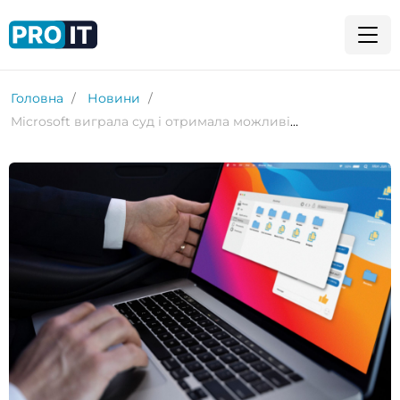
Головна
Новини
Microsoft виграла суд і отримала можливість завершити угоду з Activision Blizzard