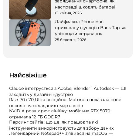
заряджання смартфона, які
насправді шкодять батареї
01 квітня, 2026
Лайфхаки. iPhone має
приховану функцію Back Tap: як
увімкнути керування
25 березня, 2026
Найсвіжіше
Claude інтегрується з Adobe, Blender і Autodesk — ШІ
заходить у дизайн-індустрію
Razr 70 і 70 Ultra офіційно: Motorola показала нове
покоління складаних смартфонів
NVIDIA розширює лінійку: мобільна RTX 5070
отримала 12 ГБ GDDR7
Парсинг сайтів: що це, як працює та які
інструменти використовують для збору даних
Легендарний Notepad++ з’явився на macOS —