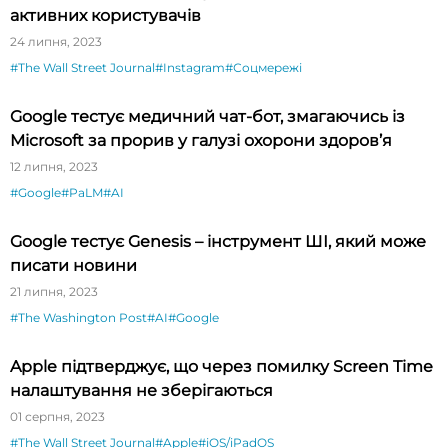
активних користувачів
24 липня, 2023
#The Wall Street Journal
#Instagram
#Соцмережі
Google тестує медичний чат-бот, змагаючись із
Microsoft за прорив у галузі охорони здоров’я
12 липня, 2023
#Google
#PaLM
#AI
Google тестує Genesis – інструмент ШІ, який може
писати новини
21 липня, 2023
#The Washington Post
#AI
#Google
Apple підтверджує, що через помилку Screen Time
налаштування не зберігаються
01 серпня, 2023
#The Wall Street Journal
#Apple
#iOS/iPadOS