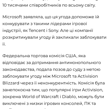
10 тисячами співробітників по всьому світу.
Microsoft заявляла, що ця угода допоможе їй
конкурувати з такими лідерами ігрової
індустрії, як Tencent і Sony. Але ці компанії
розкритикували угоду й закликали заблокувати
її.
Федеральна торгова комісія США, яка
відповідає за дотримання антимонопольного
законодавства, подала позов до суду з метою
заблокувати угоду між Microsoft та Activision
Blizzard через її неконкурентність. Комісія була
занепокоєна тим, що популярні ігри Activision,
зокрема World of Warcraft і Diablo, можуть бути
виключені з низки ігрових консолей, ПК та