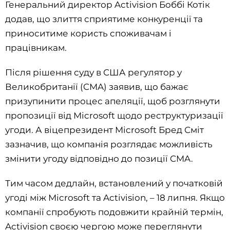
Генеральний директор Activision Боббі Котік
додав, що злиття сприятиме конкуренції та
приноситиме користь споживачам і
працівникам.
Після рішення суду в США регулятор у
Великобританії (CMA) заявив, що бажає
призупинити процес апеляції, щоб розглянути
пропозиції від Microsoft щодо реструктуризації
угоди. А віцепрезидент Microsoft Бред Сміт
зазначив, що компанія розглядає можливість
змінити угоду відповідно до позиції CMA.
Тим часом дедлайн, встановлений у початковій
угоді між Microsoft та Activision, – 18 липня. Якщо
компанії спробують подовжити крайній термін,
Activision своєю чергою може переглянути