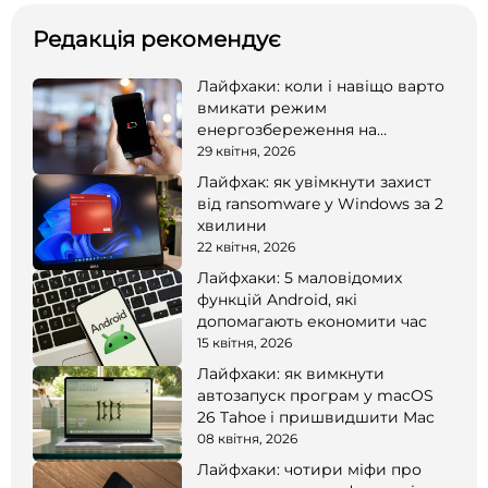
Редакція рекомендує
Лайфхаки: коли і навіщо варто
вмикати режим
енергозбереження на
смартфоні
29 квітня, 2026
Лайфхак: як увімкнути захист
від ransomware у Windows за 2
хвилини
22 квітня, 2026
Лайфхаки: 5 маловідомих
функцій Android, які
допомагають економити час
15 квітня, 2026
Лайфхаки: як вимкнути
автозапуск програм у macOS
26 Tahoe і пришвидшити Mac
08 квітня, 2026
Лайфхаки: чотири міфи про