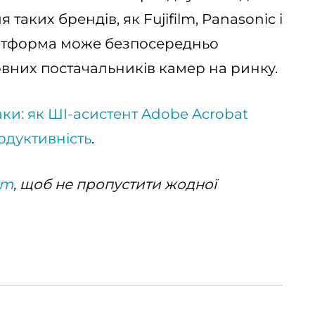
 таких брендів, як Fujifilm, Panasonic і
латформа може безпосередньо
овних постачальників камер на ринку.
ки: як ШІ-асистент Adobe Acrobat
дуктивність
.
am
, щоб не пропустити жодної