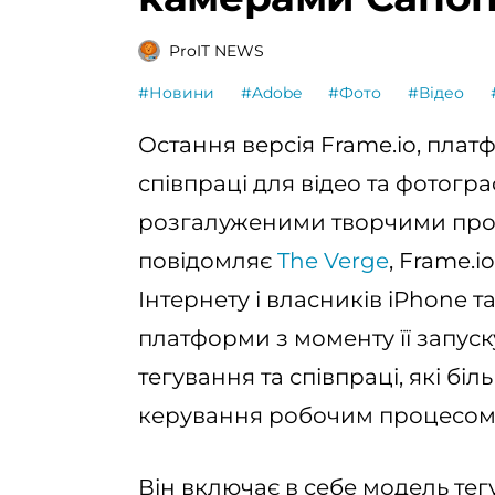
ProIT NEWS
#Новини
#Adobe
#Фото
#Відео
Остання версія Frame.io, пла
співпраці для відео та фотогр
розгалуженими творчими проє
повідомляє
The Verge
, Frame.i
Інтернету і власників iPhone 
платформи з моменту її запуску
тегування та співпраці, які бі
керування робочим процесом, я
Він включає в себе модель тег