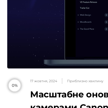
17 жовтня, 2024
Приблизно хвилину
0%
Масштабне оновле
камерами Canon, 