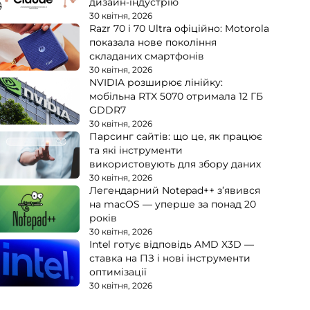
дизайн-індустрію
30 квітня, 2026
Razr 70 і 70 Ultra офіційно: Motorola
показала нове покоління
складаних смартфонів
30 квітня, 2026
NVIDIA розширює лінійку:
мобільна RTX 5070 отримала 12 ГБ
GDDR7
30 квітня, 2026
Парсинг сайтів: що це, як працює
та які інструменти
використовують для збору даних
30 квітня, 2026
Легендарний Notepad++ з’явився
на macOS — уперше за понад 20
років
30 квітня, 2026
Intel готує відповідь AMD X3D —
ставка на ПЗ і нові інструменти
оптимізації
30 квітня, 2026