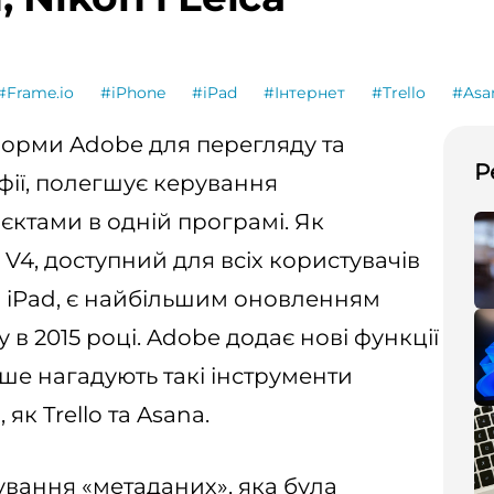
#Frame.io
#iPhone
#iPad
#Інтернет
#Trello
#Asa
тформи Adobe для перегляду та
Р
афії, полегшує керування
ктами в одній програмі. Як
o V4, доступний для всіх користувачів
та iPad, є найбільшим оновленням
 в 2015 році. Adobe додає нові функції
льше нагадують такі інструменти
к Trello та Asana.
ування «метаданих», яка була