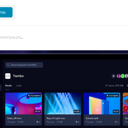
ттю
Масштабне оновлення Frame.io: інтеграція з Lightroom і камерами Canon, Nikon і Leica