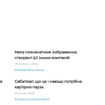
Meta позначатиме зображення,
створені ШІ інших компаній
09 лютого, 2024
#Meta
#AI
#Facebook
ів
Сабатікал: що це і навіщо потрібна
кар’єрна пауза
30 січня, 2025
#Сабатікал
#Lifestile
#HR