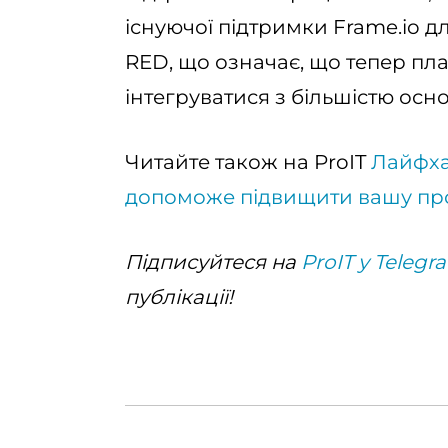
існуючої підтримки Frame.io для
RED, що означає, що тепер п
інтегруватися з більшістю осн
Читайте також на ProIT
Лайфха
допоможе підвищити вашу про
Підписуйтеся на
ProIT у Telegr
публікації!