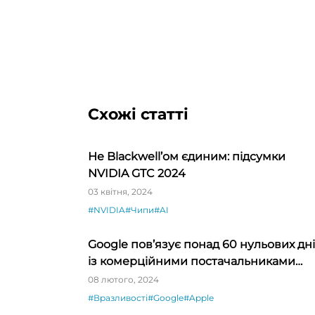
Схожі статті
Не Blackwell’ом єдиним: підсумки
NVIDIA GTC 2024
03 квітня, 2024
#NVIDIA
#Чипи
#AI
Google пов’язує понад 60 нульових дн
із комерційними постачальниками
шпигунського ПЗ
08 лютого, 2024
#Вразливості
#Google
#Apple