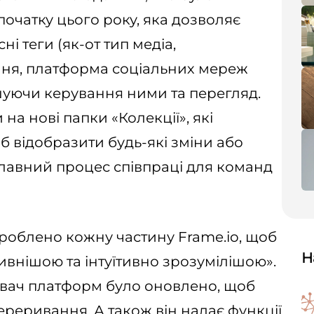
 початку цього року, яка дозволяє
і теги (як-от тип медіа,
ння, платформа соціальних мереж
гшуючи керування ними та перегляд.
а нові папки «Колекції», які
 відобразити будь-які зміни або
лавний процес співпраці для команд
ероблено кожну частину Frame.io, щоб
Н
ивнішою та інтуїтивно зрозумілішою».
вач платформ було оновлено, щоб
ереривання. А також він надає функції