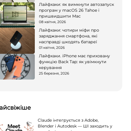
Лайфхаки: як вимкнути автозапуск
програм у macOS 26 Tahoe і
пришвидшити Mac
08 квітня, 2026
Лайфхаки: чотири міфи про
заряджання смартфона, які
насправді шкодять батареї
01 квітня, 2026
Лайфхаки. iPhone має приховану
функцію Back Tap: як увімкнути
керування
25 березня, 2026
айсвіжіше
Claude інтегрується з Adobe,
Blender і Autodesk — ШІ заходить у