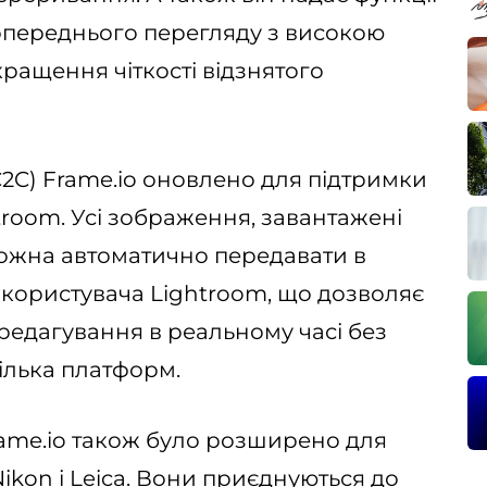
опереднього перегляду з високою
ращення чіткості відзнятого
C2C) Frame.io оновлено для підтримки
htroom. Усі зображення, завантажені
 можна автоматично передавати в
користувача Lightroom, що дозволяє
 редагування в реальному часі без
ілька платформ.
rame.io також було розширено для
Nikon і Leica. Вони приєднуються до