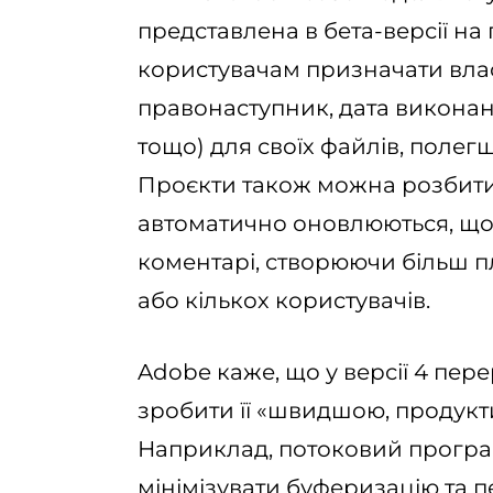
представлена ​​в бета-версії на
користувачам призначати власн
правонаступник, дата викона
тощо) для своїх файлів, поле
Проєкти також можна розбити н
автоматично оновлюються, щоб
коментарі, створюючи більш п
або кількох користувачів.
Adobe каже, що у версії 4 пер
зробити її «швидшою, продукт
Наприклад, потоковий програ
мінімізувати буферизацію та п