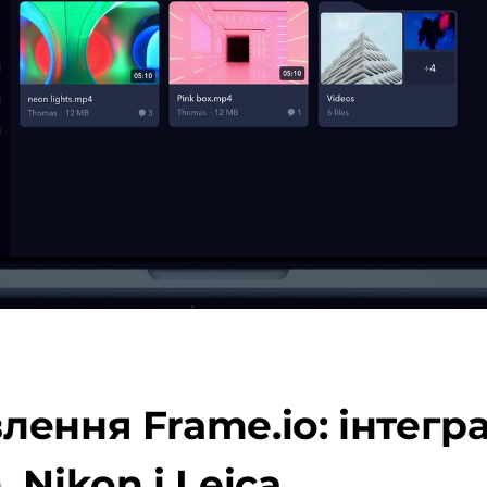
ння Frame.io: інтеграц
Nikon і Leica