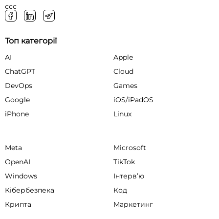
ссс
Топ категорії
AI
Apple
ChatGPT
Cloud
DevOps
Games
Google
iOS/iPadOS
iPhone
Linux
Meta
Microsoft
OpenAI
TikTok
Windows
Інтервʼю
Кібербезпека
Код
Крипта
Маркетинг