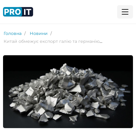
Головна
Новини
Китай обмежує експорт галію та германію: які ризики для виробництва чипів?