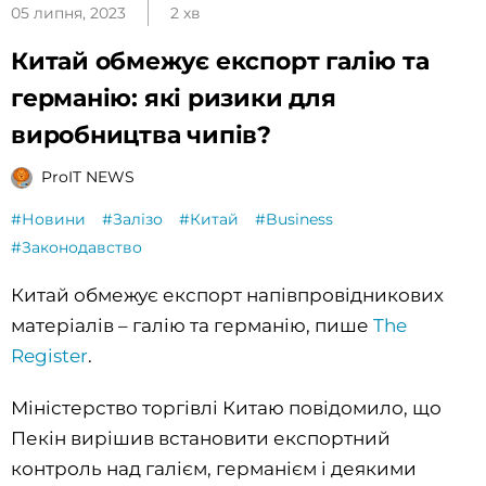
05 липня, 2023
2 хв
Китай обмежує експорт галію та
германію: які ризики для
виробництва чипів?
ProIT NEWS
#Новини
#Залізо
#Китай
#Business
#Законодавство
Китай обмежує експорт напівпровідникових
матеріалів – галію та германію, пише
The
Register
.
Міністерство торгівлі Китаю повідомило, що
Пекін вирішив встановити експортний
контроль над галієм, германієм і деякими