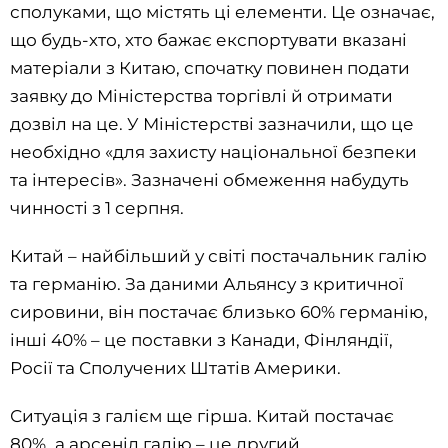
сполуками, що містять ці елементи. Це означає,
що будь-хто, хто бажає експортувати вказані
матеріали з Китаю, спочатку повинен подати
заявку до Міністерства торгівлі й отримати
дозвіл на це. У Міністерстві зазначили, що це
необхідно «для захисту національної безпеки
та інтересів». Зазначені обмеження набудуть
чинності з 1 серпня.
Китай – найбільший у світі постачальник галію
та германію. За даними Альянсу з критичної
сировини, він постачає близько 60% германію,
інші 40% – це поставки з Канади, Фінляндії,
Росії та Сполучених Штатів Америки.
Ситуація з галієм ще гірша. Китай постачає
80%, а арсенід галію – це другий