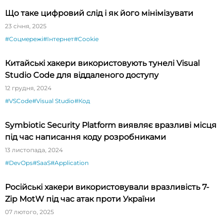
Що таке цифровий слід і як його мінімізувати
23 січня, 2025
#Соцмережі
#Інтернет
#Cookie
Китайські хакери використовують тунелі Visual
Studio Code для віддаленого доступу
12 грудня, 2024
#VSCode
#Visual Studio
#Код
Symbiotic Security Platform виявляє вразливі місця
під час написання коду розробниками
13 листопада, 2024
#DevOps
#SaaS
#Application
Російські хакери використовували вразливість 7-
Zip MotW під час атак проти України
07 лютого, 2025