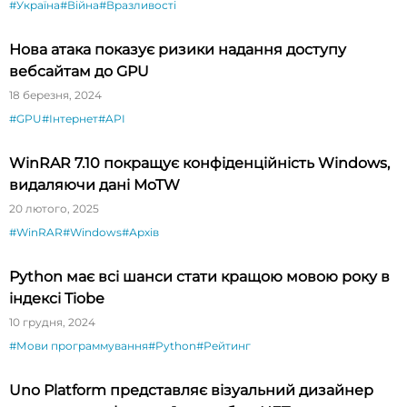
#Україна
#Війна
#Вразливості
Нова атака показує ризики надання доступу
вебсайтам до GPU
18 березня, 2024
#GPU
#Інтернет
#API
WinRAR 7.10 покращує конфіденційність Windows,
видаляючи дані MoTW
20 лютого, 2025
#WinRAR
#Windows
#Архів
Python має всі шанси стати кращою мовою року в
індексі Tiobe
10 грудня, 2024
#Мови программування
#Python
#Рейтинг
Uno Platform представляє візуальний дизайнер