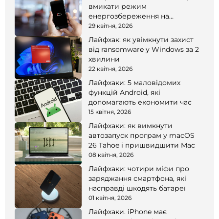
вмикати режим
енергозбереження на
смартфоні
29 квітня, 2026
Лайфхак: як увімкнути захист
від ransomware у Windows за 2
хвилини
22 квітня, 2026
Лайфхаки: 5 маловідомих
функцій Android, які
допомагають економити час
15 квітня, 2026
Лайфхаки: як вимкнути
автозапуск програм у macOS
26 Tahoe і пришвидшити Mac
08 квітня, 2026
Лайфхаки: чотири міфи про
заряджання смартфона, які
насправді шкодять батареї
01 квітня, 2026
Лайфхаки. iPhone має