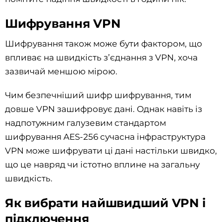
Шифрування VPN
Шифрування також може бути фактором, що
впливає на швидкість з’єднання з VPN, хоча
зазвичай меншою мірою.
Чим безпечніший шифр шифрування, тим
довше VPN зашифровує дані. Однак навіть із
надпотужним галузевим стандартом
шифрування AES-256 сучасна інфраструктура
VPN може шифрувати ці дані настільки швидко,
що це навряд чи істотно вплине на загальну
швидкість.
Як вибрати найшвидший VPN і
підключення