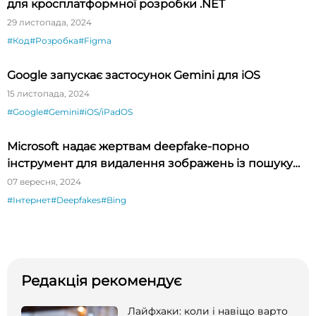
для кросплатформної розробки .NET
29 листопада, 2024
#Код
#Розробка
#Figma
Google запускає застосунок Gemini для iOS
15 листопада, 2024
#Google
#Gemini
#iOS/iPadOS
Microsoft надає жертвам deepfake-порно
інструмент для видалення зображень із пошуку
Bing
07 вересня, 2024
#Інтернет
#Deepfakes
#Bing
Редакція рекомендує
Лайфхаки: коли і навіщо варто