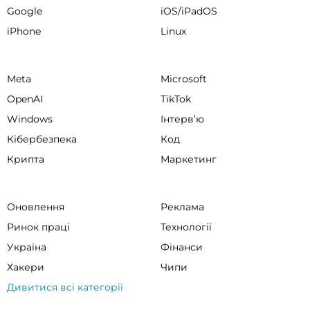
Google
iOS/iPadOS
iPhone
Linux
Meta
Microsoft
OpenAI
TikTok
Windows
Інтервʼю
Кібербезпека
Код
Крипта
Маркетинг
Оновлення
Реклама
Ринок праці
Технології
Україна
Фінанси
Хакери
Чипи
Дивитися всі категорії