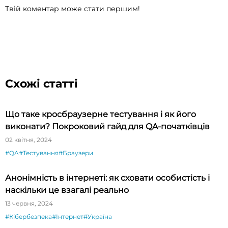
Твій коментар може стати першим!
Схожі статті
Що таке кросбраузерне тестування і як його
виконати? Покроковий гайд для QA-початківців
02 квітня, 2024
#QA
#Тестування
#Браузери
Анонімність в інтернеті: як сховати особистість і
наскільки це взагалі реально
13 червня, 2024
#Кібербезпека
#Інтернет
#Україна