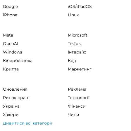
Google
iOS/iPadOS
iPhone
Linux
Meta
Microsoft
OpenAI
TikTok
Windows
Інтервʼю
Кібербезпека
Код
Крипта
Маркетинг
Оновлення
Реклама
Ринок праці
Технології
Україна
Фінанси
Хакери
Чипи
Дивитися всі категорії