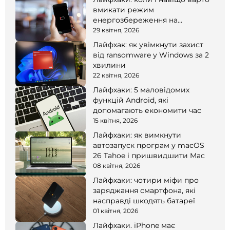
вмикати режим
енергозбереження на
смартфоні
29 квітня, 2026
Лайфхак: як увімкнути захист
від ransomware у Windows за 2
хвилини
22 квітня, 2026
Лайфхаки: 5 маловідомих
функцій Android, які
допомагають економити час
15 квітня, 2026
Лайфхаки: як вимкнути
автозапуск програм у macOS
26 Tahoe і пришвидшити Mac
08 квітня, 2026
Лайфхаки: чотири міфи про
заряджання смартфона, які
насправді шкодять батареї
01 квітня, 2026
Лайфхаки. iPhone має