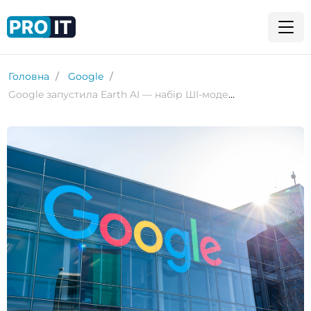
Головна
Google
Google запустила Earth AI — набір ШІ-моделей для клімату, урбаністики та надзвичайних ситуацій