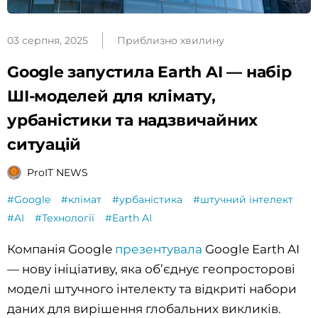
03 серпня, 2025
Приблизно хвилину
Google запустила Earth AI — набір
ШІ-моделей для клімату,
урбаністики та надзвичайних
ситуацій
ProIT NEWS
#Google
#клімат
#урбаністика
#штучний інтелект
#AI
#Технології
#Earth AI
Компанія Google
презентувала
Google Earth AI
— нову ініціативу, яка об’єднує геопросторові
моделі штучного інтелекту та відкриті набори
даних для вирішення глобальних викликів.