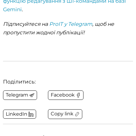
функцію редагування з ШІ-командами на базі
Gemini
.
Підписуйтеся на
ProIT у Telegram
, щоб не
пропустити жодної публікації!
Поділитись:
Telegram
Facebook
Copy link
LinkedIn