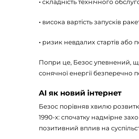
•
складність технічного обслуг
•
висока вартість запусків ракет
•
ризик невдалих стартів або
Попри це, Безос упевнений, що
сонячної енергії безперечно п
AI як новий інтернет
Безос порівняв хвилю розвитк
1990-х: спочатку надмірне зах
позитивний вплив на суспільс