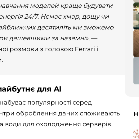
я навчання моделей краще будувати
 енергія 24/7. Немає хмар, дощу чи
найближчих десятиліть ми зможемо
три дешевшими за наземні»,
—
ної розмови з головою Ferrari і
.
майбутнє для AI
 набуває популярності серед
центри оброблення даних споживають
Н
та води для охолодження серверів.