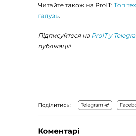
Читайте також на ProIT:
Топ те
галузь
.
Підписуйтеся на
ProIT у Telegr
публікації!
Поділитись:
Telegram
Faceb
Коментарі