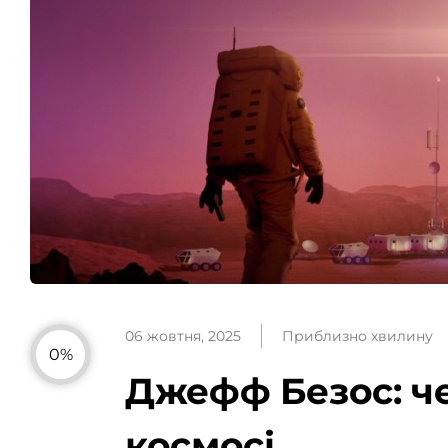
06 жовтня, 2025
Приблизно хвилину
0%
Джефф Безос: че
космосі