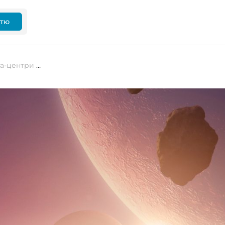
ттю
Джефф Безос: через 20 років дата-центри працюватимуть у космосі