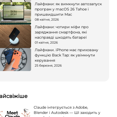
Лайфхаки: як вимкнути автозапуск
програм у macOS 26 Tahoe і
пришвидшити Mac
08 квітня, 2026
Лайфхаки: чотири міфи про
заряджання смартфона, які
насправді шкодять батареї
01 квітня, 2026
Лайфхаки. iPhone має приховану
функцію Back Tap: як увімкнути
керування
25 березня, 2026
айсвіжіше
Claude інтегрується з Adobe,
Blender і Autodesk — ШІ заходить у