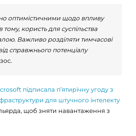
но оптимістичними щодо впливу
ів тому, користь для суспільства
алою. Важливо розділяти тимчасові
 від справжнього потенціалу
зос.
crosoft підписала п’ятирічну угоду з
нфраструктури для штучного інтелекту
льярда, щоб зняти навантаження з