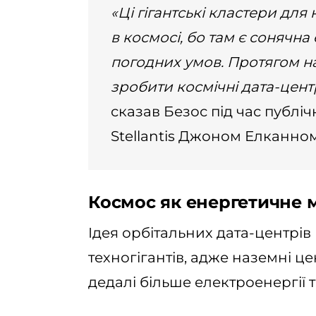
«Ці гігантські кластери дл
в космосі, бо там є сонячна
погодних умов. Протягом 
зробити космічні дата-цен
сказав Безос під час публіч
Stellantis Джоном Елканном
Космос як енергетичне 
Ідея орбітальних дата-центрів
техногігантів, адже наземні 
дедалі більше електроенергії 