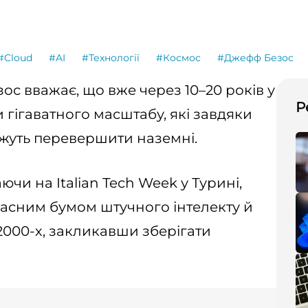
#Cloud
#AI
#Технології
#Космос
#Джефф Безос
 вважає, що вже через 10–20 років у
Р
и гігаватного масштабу, які завдяки
ожуть перевершити наземні.
ючи на Italian Tech Week у Турині,
часним бумом штучного інтелекту й
2000-х, закликавши зберігати