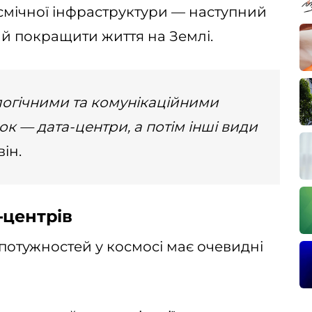
смічної інфраструктури — наступний
ий покращити життя на Землі.
логічними та комунікаційними
к — дата-центри, а потім інші види
ін.
-центрів
отужностей у космосі має очевидні