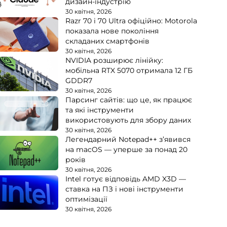
дизайн-індустрію
30 квітня, 2026
Razr 70 і 70 Ultra офіційно: Motorola
показала нове покоління
складаних смартфонів
30 квітня, 2026
NVIDIA розширює лінійку:
мобільна RTX 5070 отримала 12 ГБ
GDDR7
30 квітня, 2026
Парсинг сайтів: що це, як працює
та які інструменти
використовують для збору даних
30 квітня, 2026
Легендарний Notepad++ з’явився
на macOS — уперше за понад 20
років
30 квітня, 2026
Intel готує відповідь AMD X3D —
ставка на ПЗ і нові інструменти
оптимізації
30 квітня, 2026