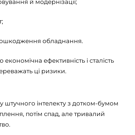
овування й модернізації;
;
 пошкодження обладнання.
 економічна ефективність і сталість
ереважать ці ризики.
у штучного інтелекту з дотком-бумом
оплення, потім спад, але тривалий
тво.