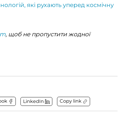
хнологій, які рухають уперед космічну
am
, щоб не пропустити жодної
Copy link
ook
LinkedIn