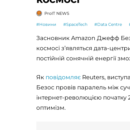
ProIT NEWS
#Новини
#SpaceTech
#Data Centre
Засновник Amazon Джефф Безос
космосі з’являться дата-центр
постійній сонячній енергії зм
Як
повідомляє
Reuters, виступа
Безос провів паралель між су
інтернет-революцією початку 
оптимізм.