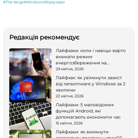
#The Verge
#Windows
#Браузери
Редакція рекомендує
Лайфхаки: коли і навіщо варто
вмикати режим
енергозбереження на
смартфоні
29 квітня, 2026
Лайфхак: як увімкнути захист
від ransomware у Windows за 2
хвилини
22 квітня, 2026
Лайфхаки: 5 маловідомих
функцій Android, які
допомагають економити час
15 квітня, 2026
Лайфхаки: як вимкнути
автозапуск програм у macOS