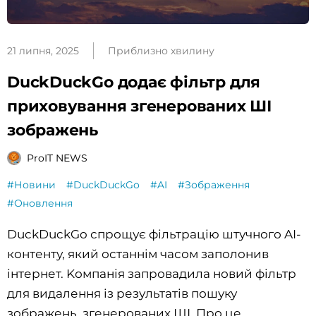
21 липня, 2025
Приблизно хвилину
DuckDuckGo додає фільтр для
приховування згенерованих ШІ
зображень
ProIT NEWS
#Новини
#DuckDuckGo
#AI
#Зображення
#Оновлення
DuckDuckGo спрощує фільтрацію штучного AI-
контенту, який останнім часом заполонив
інтернет. Kомпанія запровадила новий фільтр
для видалення із результатів пошуку
зображень, згенерованих ШІ. Про це