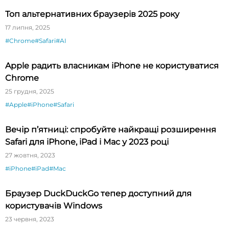
Топ альтернативних браузерів 2025 року
17 липня, 2025
#Chrome
#Safari
#AI
Apple радить власникам iPhone не користуватися
Chrome
25 грудня, 2025
#Apple
#iPhone
#Safari
Вечір п’ятниці: спробуйте найкращі розширення
Safari для iPhone, iPad і Mac у 2023 році
27 жовтня, 2023
#iPhone
#iPad
#Mac
Браузер DuckDuckGo тепер доступний для
користувачів Windows
23 червня, 2023