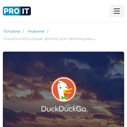
Головна
Новини
DuckDuckGo додає фільтр для приховування згенерованих ШІ зображень