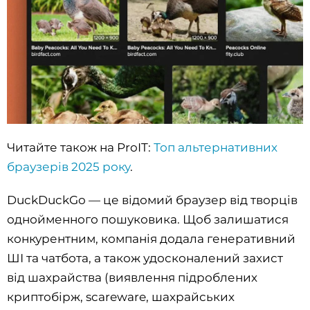
Читайте також на ProIT:
Топ альтернативних
браузерів 2025 року
.
DuckDuckGo — це відомий браузер від творців
однойменного пошуковика. Щоб залишатися
конкурентним, компанія додала генеративний
ШІ та чатбота, а також удосконалений захист
від шахрайства (виявлення підроблених
криптобірж, scareware, шахрайських