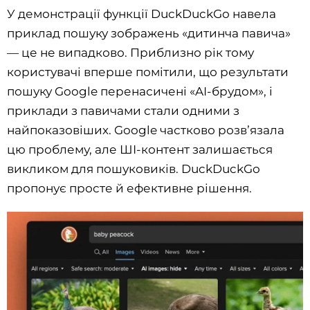
У демонстрації функції DuckDuckGo навела
приклад пошуку зображень «дитинча павича»
— це не випадково. Приблизно рік тому
користувачі вперше помітили, що результати
пошуку Google перенасичені «AI-брудом», і
приклади з павичами стали одними з
найпоказовіших. Google частково розвʼязала
цю проблему, але ШІ-контент залишається
викликом для пошуковиків. DuckDuckGo
пропонує просте й ефективне рішення.