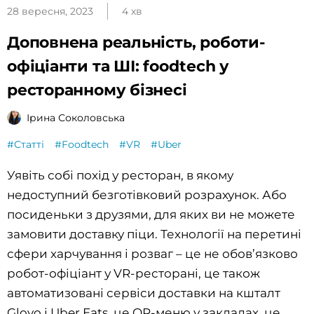
28 вересня, 2023
4 хв
Доповнена реальність, роботи-
офіціанти та ШІ: foodtech у
ресторанному бізнесі
Ірина Соколовська
#Статті
#Foodtech
#VR
#Uber
Уявіть собі похід у ресторан, в якому
недоступний безготівковий розрахунок. Або
посиденьки з друзями, для яких ви не можете
замовити доставку піци. Технології на перетині
сфери харчування і розваг – це не обов’язково
робот-офіціант у VR-ресторані, це також
автоматизовані сервіси доставки на кшталт
Glovo і Uber Eats, це QR-меню у закладах, це