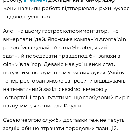
роботу,
впевнені
дослідники з Кембриджу.
Вони навчили робота відтворювати рухи кухаря
– і доволі успішно.
Але і на цьому гастроекспериментатори не
вичерпали ідей. Японська компанія Aromajoin
розробила девайс Aroma Shooter, який
здатний передавати правдоподібні запахи з
фільмів та ігор. Девайс має усі шанси стати
потужним інструментом у вмілих руках. Уявіть:
тепер ресторан зможе запросити відвідувачів
на тематичний захід: скажімо, вечерю у
Гоґвортсі, і гарантуватиме, що гарбузовий пиріг
пахнутиме, як описала Роулінг.
Своєю чергою служби доставки теж не пасуть
задніх, аби не втрачати передових позицій.