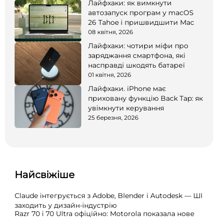
Лайфхаки: як вимкнути
автозапуск програм у macOS
26 Tahoe і пришвидшити Mac
08 квітня, 2026
Лайфхаки: чотири міфи про
заряджання смартфона, які
насправді шкодять батареї
01 квітня, 2026
Лайфхаки. iPhone має
приховану функцію Back Tap: як
увімкнути керування
25 березня, 2026
Найсвіжіше
Claude інтегрується з Adobe, Blender і Autodesk — ШІ
заходить у дизайн-індустрію
Razr 70 і 70 Ultra офіційно: Motorola показала нове