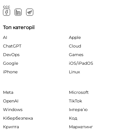
ссс
Топ категорії
AI
Apple
ChatGPT
Cloud
DevOps
Games
Google
iOS/iPadOS
iPhone
Linux
Meta
Microsoft
OpenAI
TikTok
Windows
Інтервʼю
Кібербезпека
Код
Крипта
Маркетинг