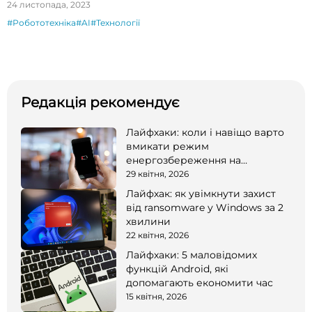
24 листопада, 2023
#Робототехніка
#AI
#Технології
Редакція рекомендує
Лайфхаки: коли і навіщо варто
вмикати режим
енергозбереження на
смартфоні
29 квітня, 2026
Лайфхак: як увімкнути захист
від ransomware у Windows за 2
хвилини
22 квітня, 2026
Лайфхаки: 5 маловідомих
функцій Android, які
допомагають економити час
15 квітня, 2026