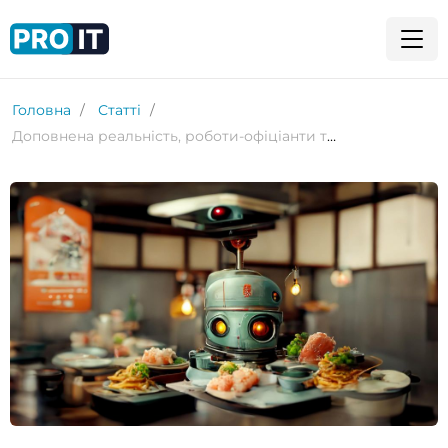
Головна
Статті
Доповнена реальність, роботи-офіціанти та ШІ: foodtech у ресторанному бізнесі