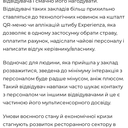
відвідувача і смачно його нагодувати.
Відвідувачі таких закладів більш прихильно
ставляться до технологічних новинок на кшталт
QR-меню чи аплікацій штибу Experienza, яка
дозволяє в одному застосунку обрати страву,
оплатити рахунок, надіслати чайові персоналу і
написати відгук керівнику/власнику.
Водночас для людини, яка прийшла у заклад
розважитися, зведена до мінімуму інтеракція з
персоналом буде радше мінусом, аніж плюсом.
Такий відвідувач навпаки часто шукає контакту
з персоналом чи іншими відвідувачами й це є
частиною його мультисенсорного досвіду.
Умови воєнного стану й економічної кризи
стагнують розвиток ресторанного сектору в